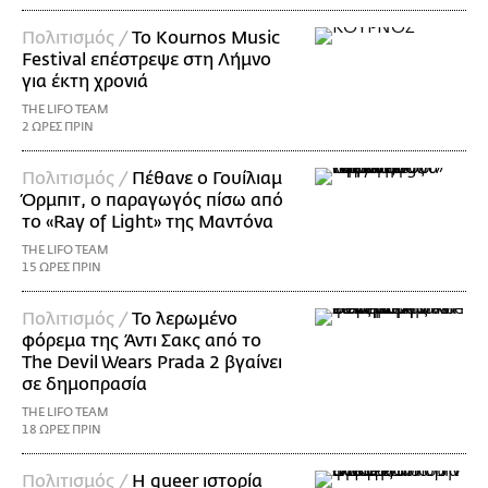
Πολιτισμός /
Το Kournos Music
Festival επέστρεψε στη Λήμνο
για έκτη χρονιά
THE LIFO TEAM
2 ΩΡΕΣ ΠΡΙΝ
Πολιτισμός /
Πέθανε ο Γουίλιαμ
Όρμπιτ, ο παραγωγός πίσω από
το «Ray of Light» της Μαντόνα
THE LIFO TEAM
15 ΩΡΕΣ ΠΡΙΝ
Πολιτισμός /
Το λερωμένο
φόρεμα της Άντι Σακς από το
The Devil Wears Prada 2 βγαίνει
σε δημοπρασία
THE LIFO TEAM
18 ΩΡΕΣ ΠΡΙΝ
Πολιτισμός /
Η queer ιστορία