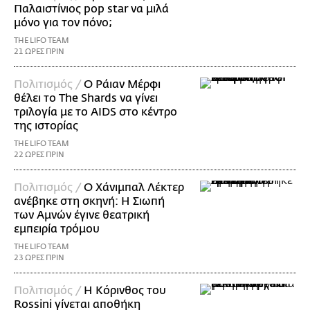
Παλαιστίνιος pop star να μιλά
μόνο για τον πόνο;
THE LIFO TEAM
21 ΩΡΕΣ ΠΡΙΝ
Πολιτισμός /
Ο Ράιαν Μέρφι
θέλει το The Shards να γίνει
τριλογία με το AIDS στο κέντρο
της ιστορίας
THE LIFO TEAM
22 ΩΡΕΣ ΠΡΙΝ
Πολιτισμός /
Ο Χάνιμπαλ Λέκτερ
ανέβηκε στη σκηνή: Η Σιωπή
των Αμνών έγινε θεατρική
εμπειρία τρόμου
THE LIFO TEAM
23 ΩΡΕΣ ΠΡΙΝ
Πολιτισμός /
Η Κόρινθος του
Rossini γίνεται αποθήκη