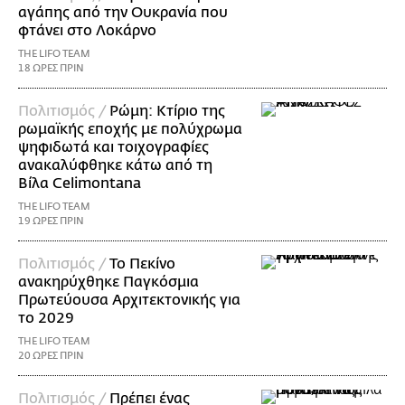
αγάπης από την Ουκρανία που
φτάνει στο Λοκάρνο
THE LIFO TEAM
18 ΩΡΕΣ ΠΡΙΝ
Πολιτισμός /
Ρώμη: Κτίριο της
ρωμαϊκής εποχής με πολύχρωμα
ψηφιδωτά και τοιχογραφίες
ανακαλύφθηκε κάτω από τη
Βίλα Celimontana
THE LIFO TEAM
19 ΩΡΕΣ ΠΡΙΝ
Πολιτισμός /
Το Πεκίνο
ανακηρύχθηκε Παγκόσμια
Πρωτεύουσα Αρχιτεκτονικής για
το 2029
THE LIFO TEAM
20 ΩΡΕΣ ΠΡΙΝ
Πολιτισμός /
Πρέπει ένας