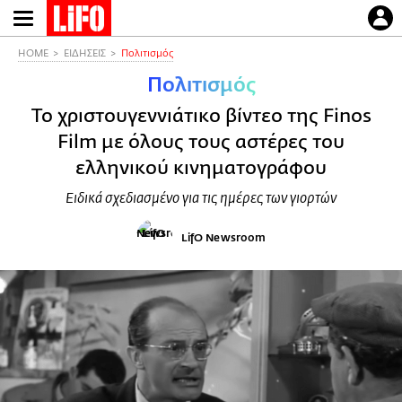
Παράκαμψη
προς
το
HOME
ΕΙΔΗΣΕΙΣ
Πολιτισμός
κυρίως
Πολιτισμός
περιεχόμενο
Το χριστουγεννιάτικο βίντεο της Finos
Film με όλους τους αστέρες του
ελληνικού κινηματογράφου
Ειδικά σχεδιασμένο για τις ημέρες των γιορτών
LifO Newsroom