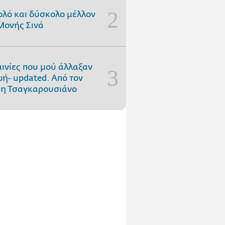
ολό και δύσκολο μέλλον
Μονής Σινά
αινίες που μού άλλαξαν
ωή- updated. Aπό τον
η Τσαγκαρουσιάνο