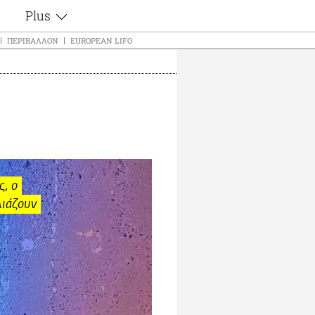
Plus
ς
Θέματα
ΠΕΡΙΒΆΛΛΟΝ
EUROPEAN LIFO
Συνεντεύξεις
ς
Videos
τα
Αφιερώματα
t
Ζώδια
Εξομολογήσεις
Blogs
μη
Οι Αθηναίοι
ς
Απώλειες
ς, ο
Lgbtqi+
λιάζουν
Επιλογές