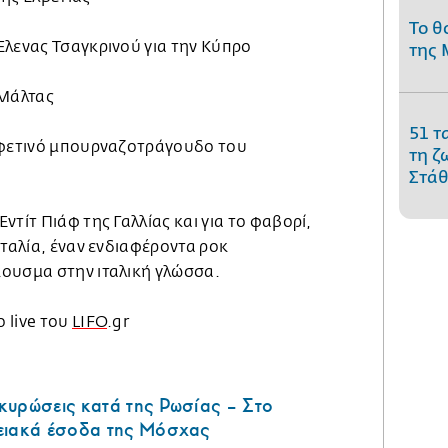
Το θ
Έλενας Τσαγκρινού για την Κύπρο
της 
 Μάλτας
51 τ
 φετινό μπουρναζοτράγουδο του
τη ζ
Στάθ
ντίτ Πιάφ της Γαλλίας και για το φαβορί,
Ιταλία, έναν ενδιαφέροντα ροκ
ουσμα στην ιταλική γλώσσα.
 live του
LIFO
.gr
κυρώσεις κατά της Ρωσίας – Στο
ειακά έσοδα της Μόσχας