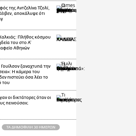
φός της Αντζελίνα Τζολί,
 Χέιβεν, αποκάλυψε ότι
ay
Χαλκιάς: Πλήθος κόσμου
δεία του στο Α'
αφείο Αθηνών
ι Γουίλσον ξαναχτυπά την
εια»: Η κάμερα του
εν πιστεύει όσα λέει το
ό του
γαν οι δικτάτορες όταν οι
ους πεινούσαν;
ΤΑ ΔΗΜΟΦΙΛΗ 30 ΗΜΕΡΩΝ