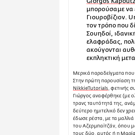
Giorgos Kapoutz
μπορούσαμε να 
Γιουροβίζιον. U
τον τρόπο που δ
Σουηδοί, ιδανικ
ελαφράδας, πολ
ακούγονται αυ
εκπληκτική μετα
Μερικά παραδείγματα που
Στην πρώτη παρουσίαση τ
NikkieTutorials
, φετινής 
Γιώργος αναφέρθηκε (με 
τρανς ταυτότητά της, ανάμ
δεύτερο ημιτελικό δεν χρε
έδωσε ρέστα, με τα μαλλιά
του Αζερμπαϊτζάν, όπου μ
τους δύο, αυτός ή η Μαρία,