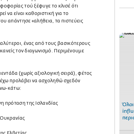
ηφοφορίας τού ξέφυγε το κλισέ ότι
ί να είναι καθοριστική για το
ου απάντησε «αλήθεια, τα πιστεύεις
καλύτεροι, ένας από τους βασικότερους
ι κανείς τον διαγωνισμό. Περιμένουμε
πεντάδα (χωρίς αξιολογική σειρά), φέτος
ν έχω προλάβει να ασχοληθώ σχεδόν
άνω-κάτω:
νη πρόταση της Ισλανδίας
Όλοι
infl
περι
ς Ουκρανίας
ης Ελβετίας