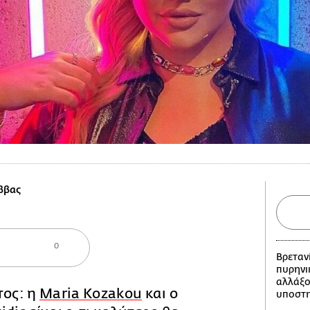
ββας
0
Βρεταν
πυρηνι
αλλάξο
τος: η
Maria Kozakou
και ο
υποστη