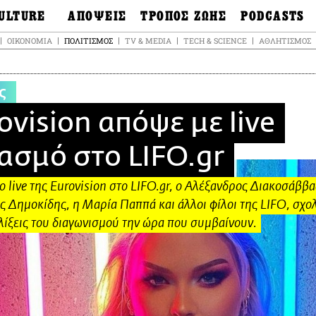
ULTURE
ΑΠΟΨΕΙΣ
ΤΡΟΠΟΣ ΖΩΗΣ
PODCASTS
θόνες
Ιδέες
Μόδα & Στυλ
Σκληρές Αλήθειε
ΟΙΚΟΝΟΜΊΑ
ΠΟΛΙΤΙΣΜΌΣ
TV & MEDIA
TECH & SCIENCE
ΑΘΛΗΤΙΣΜΌΣ
OnDemand
ουσική
Στήλες
Γεύση
Σκληρές Αλήθειε
έατρο
Οπτική Γωνία
Υγεία & Σώμα
Αληθινά Εγκλήμα
ς
καστικά
Guests
Ταξίδια
Άλλο ένα podcas
βλίο
Επιστολές
Συνταγές
ovision απόψε με live
3.0
χαιολογία &
Living
Ψυχή & Σώμα
τορία
ασμό στο LIFO.gr
Urban
Άκου την επιστή
sign
Αγορά
Ιστορία μιας πόλη
ωτογραφία
 live της Eurovision στο LIFO.gr, o Αλέξανδρος Διακοσάββα
Pulp Fiction
ς Δημοκίδης, η Mαρία Παππά και άλλοι φίλοι της LIFO, σχο
Radio Lifo
λίξεις του διαγωνισμού την ώρα που συμβαίνουν.
The Review
LiFO Politics
Το κρασί με απλά
λόγια
Ζούμε, ρε!