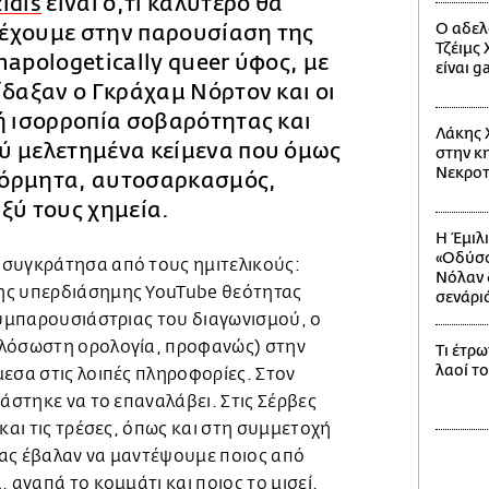
idis
είναι ο,τι καλύτερο θα
Ο αδελ
έχουμε στην παρουσίαση της
Τζέιμς
napologetically queer ύφος, με
είναι g
ίδαξαν ο Γκράχαμ Νόρτον και οι
ή ισορροπία σοβαρότητας και
Λάκης 
ύ μελετημένα κείμενα που όμως
στην κη
Νεκροτ
θόρμητα, αυτοσαρκασμός,
ξύ τους χημεία.
Η Έμιλ
«Οδύσσ
 συγκράτησα από τους ημιτελικούς:
Νόλαν δ
ης υπερδιάσημης YouTube θεότητας
σενάρι
συμπαρουσιάστριας του διαγωνισμού, ο
ολόσωστη ορολογία, προφανώς) στην
Τι έτρω
λαοί τ
εσα στις λοιπές πληροφορίες. Στον
ιάστηκε να το επαναλάβει. Στις Σέρβες
 και τις τρέσες, όπως και στη συμμετοχή
ας έβαλαν να μαντέψουμε ποιος από
 αγαπά το κομμάτι και ποιος το μισεί.