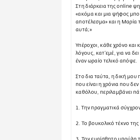
Στη διάρκεια της online ψ
«ακόμα και μια ψήφος μπορε
αποτέλεσμα» και η Μαρία τ
αυτά;»
Υπέροχοι, κάθε χρόνο και 
λόγους, κατ’εμέ, για να δε
έναν ωραίο τελικό απόψε.
Στο δια ταύτα, η δική μου 
που είναι η χρόνια που δε
καθόλου, περιλαμβάνει π
1. Την πραγματικά σύγχρο
2. Το βουκολικό τέκνο τη
3. Τον ευαίσθητο μπούλη τ