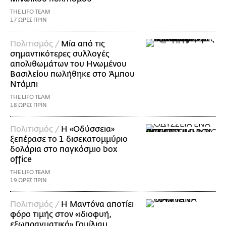
THE LIFO TEAM
17 ΩΡΕΣ ΠΡΙΝ
Πολιτισμός /
Μία από τις
σημαντικότερες συλλογές
απολιθωμάτων του Ηνωμένου
Βασιλείου πωλήθηκε στο Άμπου
Ντάμπι
THE LIFO TEAM
18 ΩΡΕΣ ΠΡΙΝ
Πολιτισμός /
Η «Οδύσσεια»
ξεπέρασε το 1 δισεκατομμύριο
δολάρια στο παγκόσμιο box
office
THE LIFO TEAM
19 ΩΡΕΣ ΠΡΙΝ
Πολιτισμός /
Η Μαντόνα αποτίει
φόρο τιμής στον «ιδιοφυή,
εξωπραγματικό» Γουίλιαμ