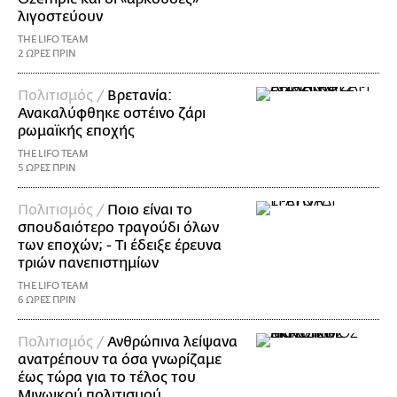
λιγοστεύουν
THE LIFO TEAM
2 ΩΡΕΣ ΠΡΙΝ
Πολιτισμός /
Βρετανία:
Ανακαλύφθηκε οστέινο ζάρι
ρωμαϊκής εποχής
THE LIFO TEAM
5 ΩΡΕΣ ΠΡΙΝ
Πολιτισμός /
Ποιο είναι το
σπουδαιότερο τραγούδι όλων
των εποχών; - Τι έδειξε έρευνα
τριών πανεπιστημίων
THE LIFO TEAM
6 ΩΡΕΣ ΠΡΙΝ
Πολιτισμός /
Ανθρώπινα λείψανα
ανατρέπουν τα όσα γνωρίζαμε
έως τώρα για το τέλος του
Μινωικού πολιτισμού