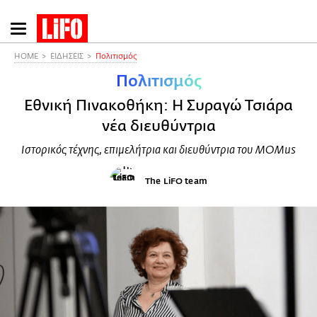
Παράκαμψη
προς
το
HOME
ΕΙΔΗΣΕΙΣ
Πολιτισμός
κυρίως
Πολιτισμός
περιεχόμενο
Εθνική Πινακοθήκη: Η Συραγώ Τσιάρα
νέα διευθύντρια
Ιστορικός τέχνης, επιμελήτρια και διευθύντρια του ΜΟΜus
The LiFO team