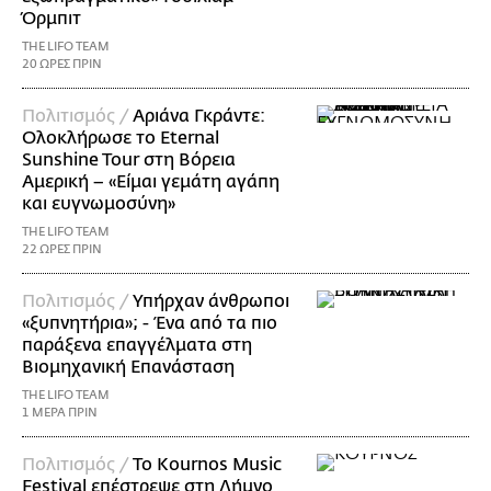
Όρμπιτ
THE LIFO TEAM
20 ΩΡΕΣ ΠΡΙΝ
Πολιτισμός /
Αριάνα Γκράντε:
Ολοκλήρωσε το Eternal
Sunshine Tour στη Βόρεια
Αμερική – «Είμαι γεμάτη αγάπη
και ευγνωμοσύνη»
THE LIFO TEAM
22 ΩΡΕΣ ΠΡΙΝ
Πολιτισμός /
Υπήρχαν άνθρωποι
«ξυπνητήρια»; - Ένα από τα πιο
παράξενα επαγγέλματα στη
Βιομηχανική Επανάσταση
THE LIFO TEAM
1 ΜΕΡΑ ΠΡΙΝ
Πολιτισμός /
Το Kournos Music
Festival επέστρεψε στη Λήμνο