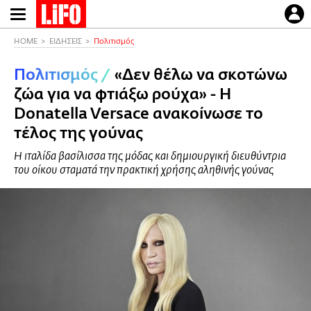
Παράκαμψη
προς
το
HOME
ΕΙΔΗΣΕΙΣ
Πολιτισμός
κυρίως
Πολιτισμός
/
«Δεν θέλω να σκοτώνω
περιεχόμενο
ζώα για να φτιάξω ρούχα» - Η
Donatella Versace ανακοίνωσε το
τέλος της γούνας
Η ιταλίδα βασίλισσα της μόδας και δημιουργική διευθύντρια
του οίκου σταματά την πρακτική χρήσης αληθινής γούνας