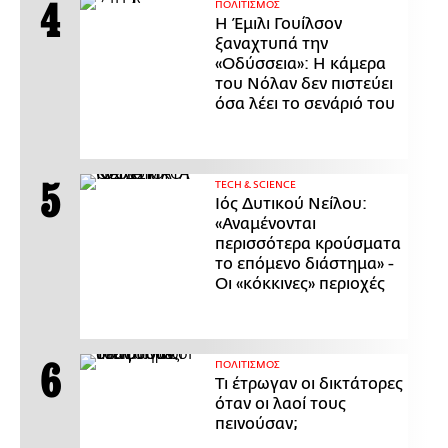
ΠΟΛΙΤΙΣΜΟΣ
Η Έμιλι Γουίλσον
ξαναχτυπά την
«Οδύσσεια»: Η κάμερα
του Νόλαν δεν πιστεύει
όσα λέει το σενάριό του
ΤECH & SCIENCE
Ιός Δυτικού Νείλου:
«Αναμένονται
περισσότερα κρούσματα
το επόμενο διάστημα» -
Οι «κόκκινες» περιοχές
ΠΟΛΙΤΙΣΜΟΣ
Τι έτρωγαν οι δικτάτορες
όταν οι λαοί τους
πεινούσαν;