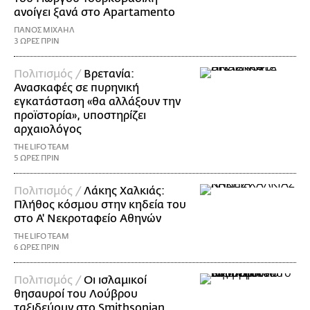
ανοίγει ξανά στο Apartamento
ΠΑΝΟΣ ΜΙΧΑΗΛ
3 ΩΡΕΣ ΠΡΙΝ
Πολιτισμός /
Βρετανία:
Ανασκαφές σε πυρηνική
εγκατάσταση «θα αλλάξουν την
προϊστορία», υποστηρίζει
αρχαιολόγος
THE LIFO TEAM
5 ΩΡΕΣ ΠΡΙΝ
Πολιτισμός /
Λάκης Χαλκιάς:
Πλήθος κόσμου στην κηδεία του
στο Α' Νεκροταφείο Αθηνών
THE LIFO TEAM
6 ΩΡΕΣ ΠΡΙΝ
Πολιτισμός /
Οι ισλαμικοί
θησαυροί του Λούβρου
ταξιδεύουν στο Smithsonian