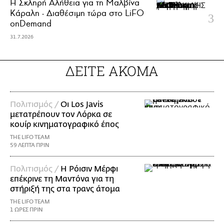
Η Σκληρή Αλήθεια για τη Μαλβίνα
Κάραλη - Διαθέσιμη τώρα στo LiFO
onDemand
31.7.2026
ΔΕΙΤΕ ΑΚΟΜΑ
Πολιτισμός /
Οι Los Javis
μετατρέπουν τον Λόρκα σε
κουίρ κινηματογραφικό έπος
THE LIFO TEAM
59 ΛΕΠΤΑ ΠΡΙΝ
Πολιτισμός /
Η Ρόισιν Μέρφι
επέκρινε τη Μαντόνα για τη
στήριξή της στα τρανς άτομα
THE LIFO TEAM
1 ΩΡΕΣ ΠΡΙΝ