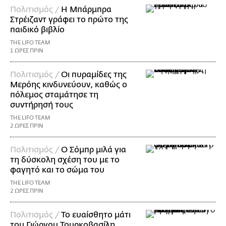
Πολιτισμός /
Η Μπάρμπρα
Στρέιζαντ γράφει το πρώτο της
παιδικό βιβλίο
THE LIFO TEAM
1 ΩΡΕΣ ΠΡΙΝ
Πολιτισμός /
Οι πυραμίδες της
Μερόης κινδυνεύουν, καθώς ο
πόλεμος σταμάτησε τη
συντήρησή τους
THE LIFO TEAM
2 ΩΡΕΣ ΠΡΙΝ
Πολιτισμός /
Ο Σόμπρ μιλά για
τη δύσκολη σχέση του με το
φαγητό και το σώμα του
THE LIFO TEAM
2 ΩΡΕΣ ΠΡΙΝ
Πολιτισμός /
Το ευαίσθητο μάτι
του Γιώργου Τουρκοβασίλη