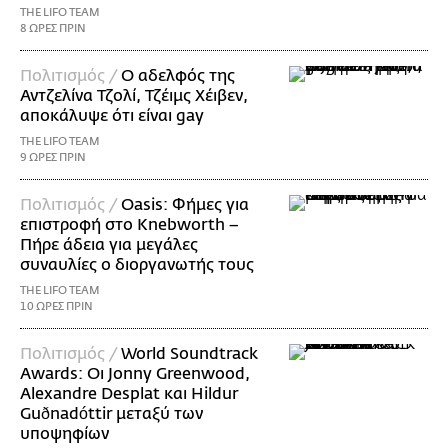
THE LIFO TEAM
8 ΩΡΕΣ ΠΡΙΝ
Πολιτισμός /
Ο αδελφός της
Αντζελίνα Τζολί, Τζέιμς Χέιβεν,
αποκάλυψε ότι είναι gay
THE LIFO TEAM
9 ΩΡΕΣ ΠΡΙΝ
Πολιτισμός /
Oasis: Φήμες για
επιστροφή στο Knebworth –
Πήρε άδεια για μεγάλες
συναυλίες ο διοργανωτής τους
THE LIFO TEAM
10 ΩΡΕΣ ΠΡΙΝ
Πολιτισμός /
World Soundtrack
Awards: Οι Jonny Greenwood,
Alexandre Desplat και Hildur
Guðnadóttir μεταξύ των
υποψηφίων