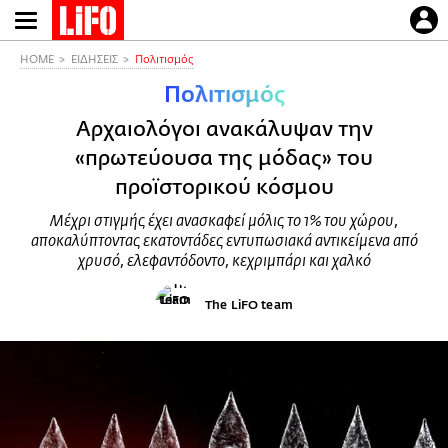
Παράκαμψη
προς
το
HOME
ΕΙΔΗΣΕΙΣ
Πολιτισμός
κυρίως
Πολιτισμός
περιεχόμενο
Αρχαιολόγοι ανακάλυψαν την
«πρωτεύουσα της μόδας» του
προϊστορικού κόσμου
Μέχρι στιγμής έχει ανασκαφεί μόλις το 1% του χώρου,
αποκαλύπτοντας εκατοντάδες εντυπωσιακά αντικείμενα από
χρυσό, ελεφαντόδοντο, κεχριμπάρι και χαλκό
The LiFO team