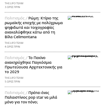
THE LIFO TEAM
3 ΩΡΕΣ ΠΡΙΝ
Πολιτισμός /
Ρώμη: Κτίριο της
ρωμαϊκής εποχής με πολύχρωμα
ψηφιδωτά και τοιχογραφίες
ανακαλύφθηκε κάτω από τη
Βίλα Celimontana
THE LIFO TEAM
4 ΩΡΕΣ ΠΡΙΝ
Πολιτισμός /
Το Πεκίνο
ανακηρύχθηκε Παγκόσμια
Πρωτεύουσα Αρχιτεκτονικής για
το 2029
THE LIFO TEAM
5 ΩΡΕΣ ΠΡΙΝ
Πολιτισμός /
Πρέπει ένας
Παλαιστίνιος pop star να μιλά
μόνο για τον πόνο;