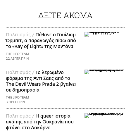
ΔΕΙΤΕ ΑΚΟΜΑ
Πολιτισμός /
Πέθανε ο Γουίλιαμ
Όρμπιτ, ο παραγωγός πίσω από
το «Ray of Light» της Μαντόνα
THE LIFO TEAM
22 ΛΕΠΤΑ ΠΡΙΝ
Πολιτισμός /
Το λερωμένο
φόρεμα της Άντι Σακς από το
The Devil Wears Prada 2 βγαίνει
σε δημοπρασία
THE LIFO TEAM
3 ΩΡΕΣ ΠΡΙΝ
Πολιτισμός /
Η queer ιστορία
αγάπης από την Ουκρανία που
φτάνει στο Λοκάρνο