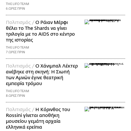
THE LIFO TEAM
6 ΩΡΕΣ ΠΡΙΝ
Πολιτισμός /
Ο Ράιαν Μέρφι
θέλει το The Shards να γίνει
τριλογία με το AIDS στο κέντρο
της ιστορίας
THE LIFO TEAM
7 ΩΡΕΣ ΠΡΙΝ
Πολιτισμός /
Ο Χάνιμπαλ Λέκτερ
ανέβηκε στη σκηνή: Η Σιωπή
των Αμνών έγινε θεατρική
εμπειρία τρόμου
THE LIFO TEAM
8 ΩΡΕΣ ΠΡΙΝ
Πολιτισμός /
Η Κόρινθος του
Rossini γίνεται αποθήκη
μουσείου γεμάτη αρχαία
ελληνικά ερείπια