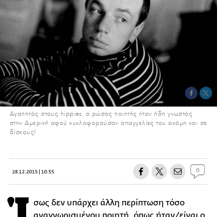
Αγαπητός στους hippies, ο ρώσος ποιητής ήταν ήδη γνωστός
στην Αμερική αφού κυκλοφορούσαν απαγγελίες του ακόμη και σε
δίσκους!
0
28.12.2015 | 10:55
Ί
σως δεν υπάρχει άλλη περίπτωση τόσο
αναγνωρισμένου ποιητή, όπως ήταν/είναι ο