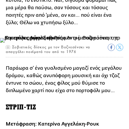
κότσια, το ένστικτο. Ναι, σίγουρα φοβάμαι πως
μια μέρα θα παύσω, σαν τόσους και τόσους
ποιητές πριν από ’μένα, αν και… πού είναι ένα
ξύλο; Θέλω να χτυπήσω ξύλο…
Σοβιετικός δίσκος με τον Βοζνεσένσκι να
απαγγέλει ποιήματά του από το 1976
Παράωρα σ’ ένα γυαλισμένο μαγαζί ενός μεγάλου
δρόμου, καθώς ανυπόφορη μουσική και όχι τζαζ
έντυνε το σώου, ένας φίλος μού θύμισε το
διπλωμένο χαρτί που είχα στο πορτοφόλι μου…
ΣΤΡΙΠ-ΤΙΖ
Μετάφραση: Κατερίνα Αγγελάκη-Ρουκ