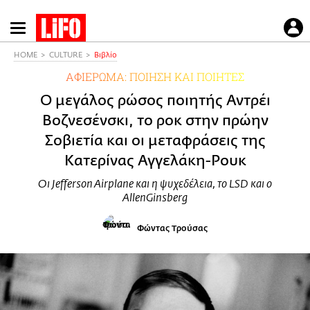
Παράκαμψη
προς
το
HOME
CULTURE
Βιβλίο
κυρίως
ΑΦΙΕΡΩΜΑ: ΠΟΙΗΣΗ ΚΑΙ ΠΟΙΗΤΕΣ
περιεχόμενο
Ο μεγάλος ρώσος ποιητής Αντρέι
Βοζνεσένσκι, το ροκ στην πρώην
Σοβιετία και οι μεταφράσεις της
Κατερίνας Αγγελάκη-Ρουκ
Οι Jefferson Airplane και η ψυχεδέλεια, το LSD και ο
AllenGinsberg
Φώντας Τρούσας