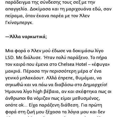
παράδειγμα της σύνδεσης τους σεξ με την
απαγγελία. Δοκίμασα και τη μαριχουάνα εδώ, σαν
πείραμα, όταν έκανα παρέα με τον Άλεν
Γκίνσμπεργκ.
—Άλλα ναρκωτικά;
Μια φορά ο Άλεν μού έδωσε να δοκιμάσω λίγο
LSD. Με διάλυσε. Ήταν πολύ παράξενο. Το πήρα
τον καιρό που έμενα στο Chelsea Hotel – «έφυγα»
μακριά. Πέρασα την περισσότερη μέρα σ’ ένα
γενικό μπλακάουτ. Αλλά έπρεπε, θυμάμαι, να
σηκωθώ και να πάω να διαβάσω στο Δημαρχείο!
Ήμουνα λίγο high βέβαια, αν και σκέφτηκα πως οι
άνθρωποι θα νόμιζαν πως είμαι μεθυσμένος,
οπότε ok… Είχα παράξενη διάθεση. Για πρώτη
φορά στη ζωή μου ξέχασα τα λόγια μου και δεν