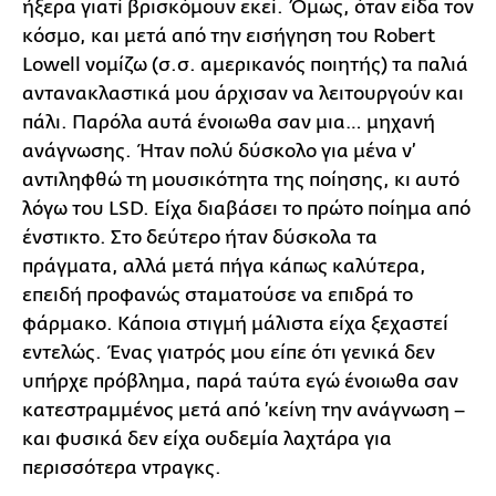
ήξερα γιατί βρισκόμουν εκεί. Όμως, όταν είδα τον
κόσμο, και μετά από την εισήγηση του Robert
Lowell νομίζω (σ.σ. αμερικανός ποιητής) τα παλιά
αντανακλαστικά μου άρχισαν να λειτουργούν και
πάλι. Παρόλα αυτά ένοιωθα σαν μια… μηχανή
ανάγνωσης. Ήταν πολύ δύσκολο για μένα ν’
αντιληφθώ τη μουσικότητα της ποίησης, κι αυτό
λόγω του LSD. Είχα διαβάσει το πρώτο ποίημα από
ένστικτο. Στο δεύτερο ήταν δύσκολα τα
πράγματα, αλλά μετά πήγα κάπως καλύτερα,
επειδή προφανώς σταματούσε να επιδρά το
φάρμακο. Κάποια στιγμή μάλιστα είχα ξεχαστεί
εντελώς. Ένας γιατρός μου είπε ότι γενικά δεν
υπήρχε πρόβλημα, παρά ταύτα εγώ ένοιωθα σαν
κατεστραμμένος μετά από ’κείνη την ανάγνωση –
και φυσικά δεν είχα ουδεμία λαχτάρα για
περισσότερα ντραγκς.