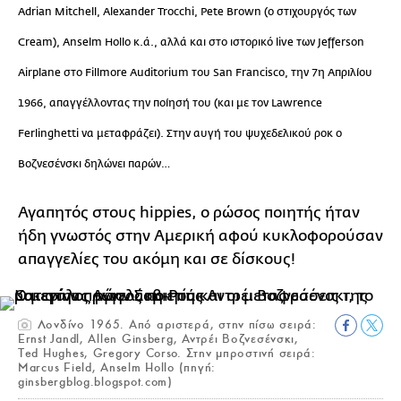
Adrian Mitchell, Alexander Trocchi, Pete Brown (ο στιχουργός των
Cream), Anselm Hollo κ.ά., αλλά και στο ιστορικό live των Jefferson
Airplane στο Fillmore Auditorium του San Francisco, την 7η Απριλίου
1966, απαγγέλλοντας την ποίησή του (και με τον Lawrence
Ferlinghetti να μεταφράζει). Στην αυγή του ψυχεδελικού ροκ ο
Βοζνεσένσκι δηλώνει παρών…
Αγαπητός στους hippies, ο ρώσος ποιητής ήταν
ήδη γνωστός στην Αμερική αφού κυκλοφορούσαν
απαγγελίες του ακόμη και σε δίσκους!
Λονδίνο 1965. Από αριστερά, στην πίσω σειρά:
Ernst Jandl, Allen Ginsberg, Αντρέι Βοζνεσένσκι,
Ted Hughes, Gregory Corso. Στην μπροστινή σειρά:
Marcus Field, Anselm Hollo (πηγή:
ginsbergblog.blogspot.com)