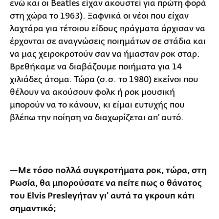
ενώ και οι Beatles είχαν ακουστεί για πρώτη φορά
στη χώρα το 1963). Ξαφνικά οι νέοι που είχαν
λαχτάρα για τέτοιου είδους πράγματα άρχισαν να
έρχονται σε αναγνώσεις ποιημάτων σε στάδια και
να μας χειροκροτούν σαν να ήμασταν ροκ σταρ.
Βρεθήκαμε να διαβάζουμε ποιήματα για 14
χιλιάδες άτομα. Τώρα (σ.σ. το 1980) εκείνοι που
θέλουν να ακούσουν φολκ ή ροκ μουσική
μπορούν να το κάνουν, κι είμαι ευτυχής που
βλέπω την ποίηση να διαχωρίζεται απ’ αυτό.
—Με
τόσο πολλά συγκροτήματα ροκ, τώρα, στη
Ρωσία, θα μπορούσατε να πείτε πως ο θάνατος
του Elvis
Presley
ήταν γι’ αυτά τα γκρουπ κάτι
σημαντικό
;