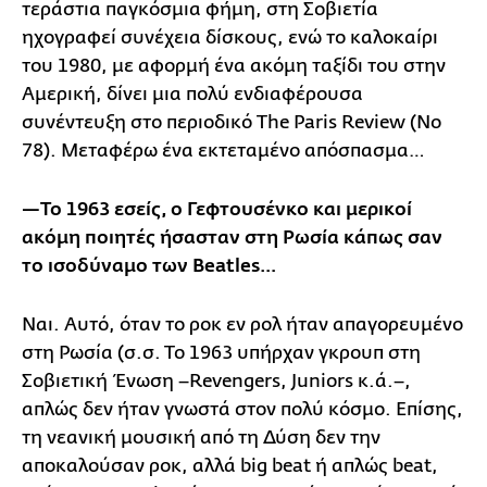
τεράστια παγκόσμια φήμη, στη Σοβιετία
ηχογραφεί συνέχεια δίσκους, ενώ το καλοκαίρι
του 1980, με αφορμή ένα ακόμη ταξίδι του στην
Αμερική, δίνει μια πολύ ενδιαφέρουσα
συνέντευξη στο περιοδικό The Paris Review (No
78). Μεταφέρω ένα εκτεταμένο απόσπασμα…
—Το 1963 εσείς, ο Γεφτουσένκο και μερικοί
ακόμη ποιητές ήσασταν στη Ρωσία κάπως σαν
το ισοδύναμο των
Beatles
…
Ναι. Αυτό, όταν το ροκ εν ρολ ήταν απαγορευμένο
στη Ρωσία (σ.σ. Το 1963 υπήρχαν γκρουπ στη
Σοβιετική Ένωση –Revengers, Juniors κ.ά.–,
απλώς δεν ήταν γνωστά στον πολύ κόσμο. Επίσης,
τη νεανική μουσική από τη Δύση δεν την
αποκαλούσαν ροκ, αλλά big beat ή απλώς beat,