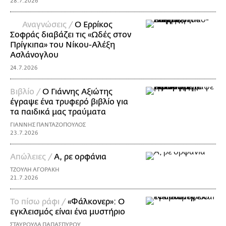
28.7.2026
Αναγνώσεις /
Ο Ερρίκος
Σοφράς διαβάζει τις «Ωδές στον
Πρίγκιπα» του Νίκoυ-Αλέξη
Ασλάνογλου
24.7.2026
Βιβλίο /
Ο Γιάννης Αξιώτης
έγραψε ένα τρυφερό βιβλίο για
τα παιδικά μας τραύματα
ΓΙΑΝΝΗΣ ΠΑΝΤΑΖΟΠΟΥΛΟΣ
23.7.2026
Απώλειες /
Α, ρε ορφάνια
ΤΖΟΥΛΗ ΑΓΟΡΑΚΗ
21.7.2026
Το πίσω ράφι /
«Φάλκονερ»: Ο
εγκλεισμός είναι ένα μυστήριο
ΣΤΑΥΡΟΥΛΑ ΠΑΠΑΣΠΥΡΟΥ