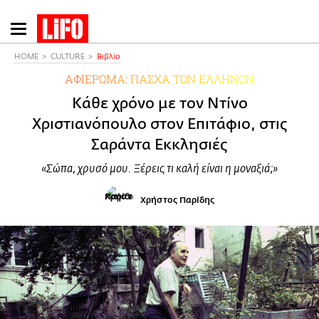
Παράκαμψη
προς
το
HOME
CULTURE
Βιβλίο
κυρίως
ΑΦΙΕΡΩΜΑ: ΠΑΣΧΑ ΤΩΝ ΕΛΛΗΝΩΝ
περιεχόμενο
Κάθε χρόνο με τον Ντίνο
Χριστιανόπουλο στον Επιτάφιο, στις
Σαράντα Εκκλησιές
«Σώπα, χρυσό μου. Ξέρεις τι καλή είναι η μοναξιά;»
Χρήστος Παρίδης