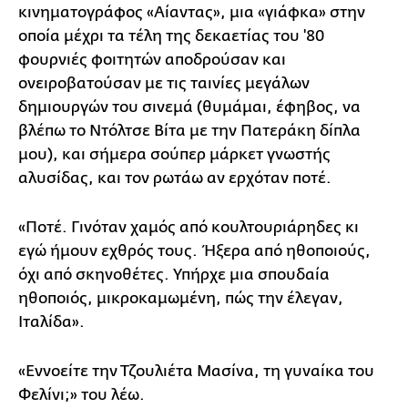
κινηματογράφος «Αίαντας», μια «γιάφκα» στην
οποία μέχρι τα τέλη της δεκαετίας του '80
φουρνιές φοιτητών αποδρούσαν και
ονειροβατούσαν με τις ταινίες μεγάλων
δημιουργών του σινεμά (θυμάμαι, έφηβος, να
βλέπω το Ντόλτσε Βίτα με την Πατεράκη δίπλα
μου), και σήμερα σούπερ μάρκετ γνωστής
αλυσίδας, και τον ρωτάω αν ερχόταν ποτέ.
«Ποτέ. Γινόταν χαμός από κουλτουριάρηδες κι
εγώ ήμουν εχθρός τους. Ήξερα από ηθοποιούς,
όχι από σκηνοθέτες. Υπήρχε μια σπουδαία
ηθοποιός, μικροκαμωμένη, πώς την έλεγαν,
Ιταλίδα».
«Εννοείτε την Τζουλιέτα Μασίνα, τη γυναίκα του
Φελίνι;» του λέω.