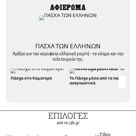
ΑΦΙΕΡΩΜΑ
ΠΑΣΧΑ ΤΩΝ ΕΛΛΗΝΩΝ
Άρθρα για την κορυφαία ελληνική γιορτή - το νόημα και την
τελετουργία της.
Πάσχα στο Καματερό
Το Πάσχα μέσα από τα παλιά
To 
αναγνωστικά
εφή
ελλ
ΕΠΙΛΟΓΕΣ
από το Lifo.gr