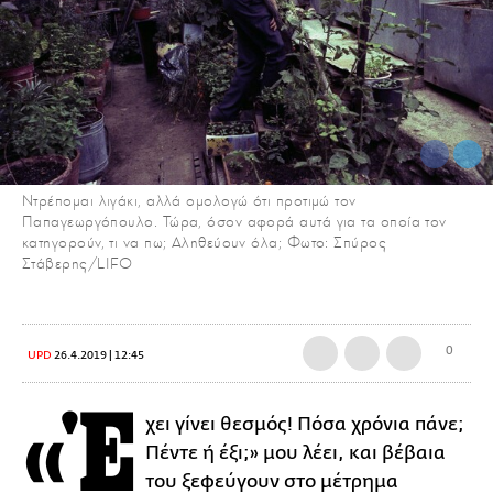
Ντρέπομαι λιγάκι, αλλά ομολογώ ότι προτιμώ τον
Παπαγεωργόπουλο. Τώρα, όσον αφορά αυτά για τα οποία τον
κατηγορούν, τι να πω; Αληθεύουν όλα; Φωτο: Σπύρος
Στάβερης/LIFO
0
UPD
26.4.2019 | 12:45
«Έ
χει γίνει θεσμός! Πόσα χρόνια πάνε;
Πέντε ή έξι;» μου λέει, και βέβαια
του ξεφεύγουν στο μέτρημα