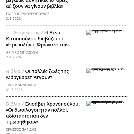
μεγάλες αθλητικές ιστορίες
αξίζουν να γίνουν βιβλία»
ΓΙΩΡΓΟΣ ΛΥΚΟΥΡΟΠΟΥΛΟΣ
3.8.2026
Αναγνώσεις /
Η Λένα
Κιτσοπούλου διαβάζει το
«Ημερολόγιο Φράνκενσταϊν»
ΑΡΓΥΡΩ ΜΠΟΖΩΝΗ
2.8.2026
Βιβλίο /
Οι πολλές ζωές της
Μάργκαρετ Άτγουντ
ΤΙΝΑ ΜΑΝΔΗΛΑΡΑ
31.7.2026
Βιβλίο /
Ελισάβετ Χρονοπούλου:
«Οι δωσίλογοι ήταν πολλοί,
αδίστακτοι και δεν
τιμωρήθηκαν»
ΧΡΗΣΤΟΣ ΠΑΡΙΔΗΣ