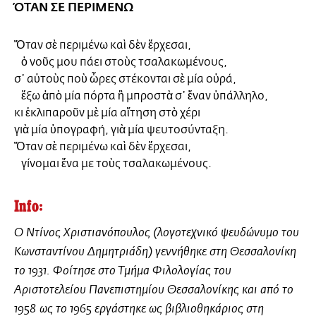
ΌΤΑΝ
ΣΕ ΠΕΡΙΜΕΝΩ
Ὅταν σὲ περιμένω καὶ δὲν ἔρχεσαι,
ὁ νοῦς μου πάει στοὺς τσαλακωμένους,
σ᾿ αὐτοὺς ποὺ ὧρες στέκονται σὲ μία οὐρά,
ἔξω ἀπὸ μία πόρτα ἢ μπροστὰ σ᾿ ἕναν ὑπάλληλο,
κι ἐκλιπαροῦν μὲ μία αἴτηση στὸ χέρι
γιὰ μία ὑπογραφή, γιὰ μία ψευτοσύνταξη.
Ὅταν σὲ περιμένω καὶ δὲν ἔρχεσαι,
γίνομαι ἕνα με τοὺς τσαλακωμένους.
Info:
Ο Ντίνος Χριστιανόπουλος (λογοτεχνικό ψευδώνυμο του
Κωνσταντίνου Δημητριάδη) γεννήθηκε στη Θεσσαλονίκη
το 1931. Φοίτησε στο Τμήμα Φιλολογίας του
Αριστοτελείου Πανεπιστημίου Θεσσαλονίκης και από το
1958 ως το 1965 εργάστηκε ως βιβλιοθηκάριος στη