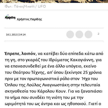
Φωτ.: ΠάνοςΜιχαήλ/ LIFO
Χρήστος Παρίδης
2
16.1.2013 | 14:14
Έπρεπε, λοιπόν,
να κατέβει δύο επίπεδα κάτω από
τη γη, στο γκαράζ του Ιδρύματος Κακογιάννη, για
να επανασυνδεθεί με ένα άλλο υπόγειο, εκείνο
του Θεάτρου Τέχνης, απ' όπου ξεκίνησε 25 χρόνια
πριν με τον πρωταγωνιστικό ρόλο στον Ήχο του
Όπλου της Λούλας Αναγνωστάκη στην τελευταία
σκηνοθεσία του Κάρολου Κουν. Για να ξαναπιάσει
το νήμα που συνδέει τη νιότη του με την
ωριμότητά του ως άντρα και ως ηθοποιού. Γιατί ο