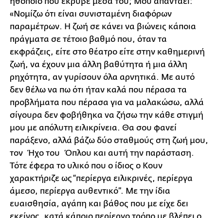
ηθοποιό που έκρυβε μέσα του; Μου απαντάει:
«Νομίζω ότι είναι συνισταμένη διαφόρων
παραμέτρων. Η ζωή σε κάνει να βιώνεις κάποια
πράγματα σε τέτοιο βαθμό που, όταν τα
εκφράζεις, είτε στο θέατρο είτε στην καθημερινή
ζωή, να έχουν μια άλλη βαθύτητα ή μια άλλη
ρηχότητα, αν γυρίσουν όλα αρνητικά. Με αυτό
δεν θέλω να πω ότι ήταν καλά που πέρασα τα
προβλήματα που πέρασα για να μαλακώσω, αλλά
σίγουρα δεν φοβήθηκα να ζήσω την κάθε στιγμή
μου με απόλυτη ειλικρίνεια. Θα σου φανεί
παράξενο, αλλά βάζω δύο σταθμούς στη ζωή μου,
τον Ήχο του Όπλου και αυτή την παράσταση.
Τότε έφερα το υλικό που ο ίδιος ο Κουν
χαρακτήριζε ως “περίεργα ειλικρινές, περίεργα
άμεσο, περίεργα αυθεντικό”. Με την ίδια
ευαισθησία, αγάπη και βάθος που με είχε δει
εκείνος, κατά κάποιο περίεργο τρόπο με βλέπει ο