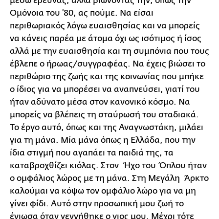
μέσω έρευνας, αλλά βιώνοντάς την, όπως την
Ομόνοια του ’80, ας πούμε. Να είσαι
περιθωριακός λόγω ευαισθησίας και να μπορείς
να κάνεις παρέα με άτομα όχι ως ισότιμος ή ίσος
αλλά με την ευαισθησία και τη συμπόνια που τους
έβλεπε ο ήρωας/συγγραφέας. Να έχεις βιώσει το
περιθώριο της ζωής και της κοινωνίας που μπήκε
ο ίδιος για να μπορέσει να αναπνεύσει, γιατί του
ήταν αδύνατο μέσα στον κανονικό κόσμο. Να
μπορείς να βλέπεις τη σταύρωσή του σταδιακά.
Το έργο αυτό, όπως και της Αναγνωστάκη, μιλάει
για τη μάνα. Μία μάνα όπως η Ελλάδα, που την
ίδια στιγμή που αγαπάει τα παιδιά της, τα
καταβροχθίζει κιόλας. Στον Ήχο του Όπλου ήταν
ο ομφάλιος λώρος με τη μάνα. Στη Μεγάλη Άρκτο
καλούμαι να κόψω τον ομφάλιο λώρο για να μη
γίνει φίδι. Αυτό στην προσωπική μου ζωή το
ένιωσα όταν γεννήθηκε ο γιος μου. Μέχρι τότε