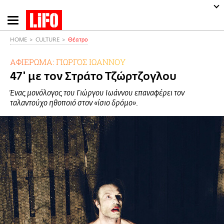
Παράκαμψη
προς
το
HOME
CULTURE
Θέατρο
κυρίως
ΑΦΙΕΡΩΜΑ: ΓΙΩΡΓΟΣ ΙΩΑΝΝΟΥ
περιεχόμενο
47' με τον Στράτο Τζώρτζογλου
Ένας μονόλογος του Γιώργου Ιωάννου επαναφέρει τον
ταλαντούχο ηθοποιό στον «ίσιο δρόμο».