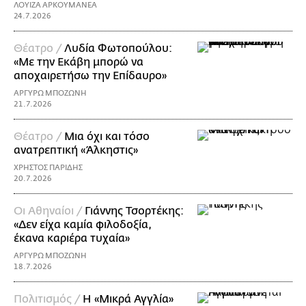
ΛΟΥΙΖΑ ΑΡΚΟΥΜΑΝΕΑ
24.7.2026
Θέατρο /
Λυδία Φωτοπούλου:
«Με την Εκάβη μπορώ να
αποχαιρετήσω την Επίδαυρο»
ΑΡΓΥΡΩ ΜΠΟΖΩΝΗ
21.7.2026
Θέατρο /
Μια όχι και τόσο
ανατρεπτική «Άλκηστις»
ΧΡΗΣΤΟΣ ΠΑΡΙΔΗΣ
20.7.2026
Οι Αθηναίοι /
Γιάννης Τσορτέκης:
«Δεν είχα καμία φιλοδοξία,
έκανα καριέρα τυχαία»
ΑΡΓΥΡΩ ΜΠΟΖΩΝΗ
18.7.2026
Πολιτισμός /
Η «Μικρά Αγγλία»