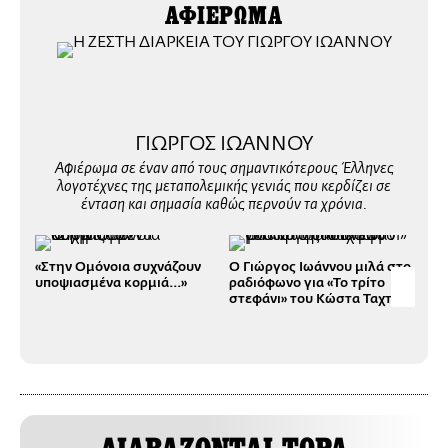
ΑΦΙΕΡΩΜΑ
ΓΙΩΡΓΟΣ ΙΩΑΝΝΟΥ
Αφιέρωμα σε έναν από τους σημαντικότερους Έλληνες
λογοτέχνες της μεταπολεμικής γενιάς που κερδίζει σε
ένταση και σημασία καθώς περνούν τα χρόνια.
«Στην Ομόνοια συχνάζουν
Ο Γιώργος Ιωάννου μιλά στο
Σαν
υποψιασμένα κορμιά...»
ραδιόφωνο για «Το τρίτο
συγ
στεφάνι» του Κώστα Ταχτσή
Ιωά
Αθή