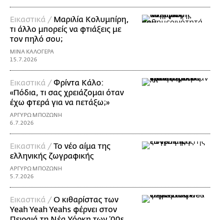
Εικαστικά /
Μαριλία Κολυμπίρη,
τι άλλο μπορείς να φτιάξεις με
τον πηλό σου;
ΜΙΝΑ ΚΑΛΟΓΕΡΑ
15.7.2026
Εικαστικά /
Φρίντα Κάλο:
«Πόδια, τι σας χρειάζομαι όταν
έχω φτερά για να πετάξω;»
ΑΡΓΥΡΩ ΜΠΟΖΩΝΗ
6.7.2026
Εικαστικά /
Το νέο αίμα της
ελληνικής ζωγραφικής
ΑΡΓΥΡΩ ΜΠΟΖΩΝΗ
5.7.2026
Εικαστικά /
Ο κιθαρίστας των
Yeah Yeah Yeahs φέρνει στον
Πειραιά τη Νέα Υόρκη των ’00s