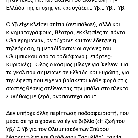
Ελλάδα της εποχής να κραυγάζει… Υβ… Υβ… Υβ;
Ο Υβ είχε κλείσει σπίτια (αντιπάλων), αλλά και
κινηματογράφους, θέατρα, εκκλησίες τα πάντα.
Όλα ερήμωναν, αν τύχαινε και τον έδειχνε η
τηλεόραση, ή μεταδίδονταν οι αγώνες τού
Ολυμπιακού από το ραδιόφωνο (Τετάρτες-
Κυριακές). Όλος ο κόσμος μίλαγε για ’κείνον. Για
τα γκολ που σημείωνε σε Ελλάδα και Ευρώπη, για
την έφεση που είχε να βρίσκεται κάθε φορά στις
σωστές θέσεις στέλνοντας την μπάλα στο πλεκτό.
Συνήθως με ξερά, αναπάντεχα σουτ…
Δεν υπήρχε άλλη περίπτωση ποδοσφαιριστή, που
μέσα σε τρία χρόνια να έγινε βιβλίο («Η ζωή του
Υβ/ Ο Υβ για τον Ολυμπιακό» των Σπύρου
Μαρκαντώνη και Θεόδωρου Σαουλίδη), ταινία