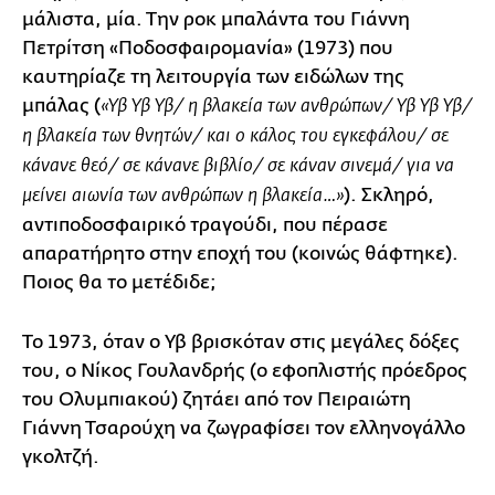
μάλιστα, μία. Την ροκ μπαλάντα του Γιάννη
Πετρίτση «Ποδοσφαιρομανία» (1973) που
καυτηρίαζε τη λειτουργία των ειδώλων της
μπάλας (
«Υβ Υβ Υβ/ η βλακεία των ανθρώπων/ Υβ Υβ Υβ/
η βλακεία των θνητών/ και ο κάλος του εγκεφάλου/ σε
κάνανε θεό/ σε κάνανε βιβλίο/ σε κάναν σινεμά/ για να
). Σκληρό,
μείνει αιωνία των ανθρώπων η βλακεία…»
αντιποδοσφαιρικό τραγούδι, που πέρασε
απαρατήρητο στην εποχή του (κοινώς θάφτηκε).
Ποιος θα το μετέδιδε;
Το 1973, όταν ο Υβ βρισκόταν στις μεγάλες δόξες
του, ο Νίκος Γουλανδρής (ο εφοπλιστής πρόεδρος
του Ολυμπιακού) ζητάει από τον Πειραιώτη
Γιάννη Τσαρούχη να ζωγραφίσει τον ελληνογάλλο
γκολτζή.