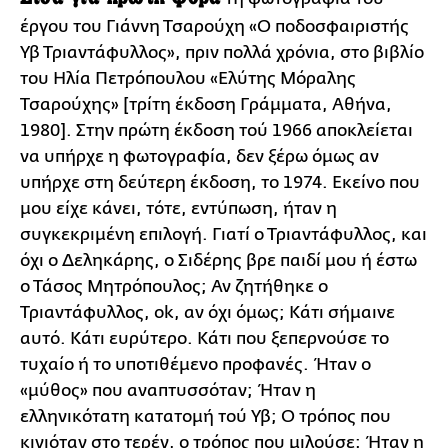
έργου του Γιάννη Τσαρούχη «Ο ποδοσφαιριστής
Υβ Τριαντάφυλλος», πριν πολλά χρόνια, στο βιβλίο
του Ηλία Πετρόπουλου «Ελύτης Μόραλης
Τσαρούχης» [τρίτη έκδοση Γράμματα, Αθήνα,
1980]. Στην πρώτη έκδοση τού 1966 αποκλείεται
να υπήρχε η φωτογραφία, δεν ξέρω όμως αν
υπήρχε στη δεύτερη έκδοση, το 1974. Εκείνο που
μου είχε κάνει, τότε, εντύπωση, ήταν η
συγκεκριμένη επιλογή. Γιατί ο Τριαντάφυλλος, και
όχι ο Δεληκάρης, ο Σιδέρης βρε παιδί μου ή έστω
ο Τάσος Μητρόπουλος; Αν ζητήθηκε ο
Τριαντάφυλλος, ok, αν όχι όμως; Κάτι σήμαινε
αυτό. Κάτι ευρύτερο. Κάτι που ξεπερνούσε το
τυχαίο ή το υποτιθέμενο προφανές. Ήταν ο
«μύθος» που αναπτυσσόταν; Ήταν η
ελληνικότατη κατατομή τού Υβ; O τρόπος που
κινιόταν στο τερέν, ο τρόπος που μιλούσε; Ήταν η