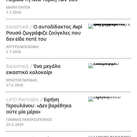
ΜΑΡΙΑ ΠΑΠΠΑ
3.7.2026
Εικαστικά /
Ο αυτοδίδακτος Ανρί
Ρουσό ζωγράφιζε ζούγκλες που
δεν είδε ποτέ του
ΑΡΓΥΡΩ ΜΠΟΖΩΝΗ
2.7.2026
Εικαστικά /
Ένα μεγάλο
εικαστικό καλοκαίρι
ΧΡΗΣΤΟΣ ΠΑΡΙΔΗΣ
27.6.2026
LIFO Portraits /
Ειρήνη
Γερουλάνου: «Δεν βαρέθηκα
ούτε μία μέρα»
ΓΙΑΝΝΗΣ ΠΑΝΤΑΖΟΠΟΥΛΟΣ
25.6.2026