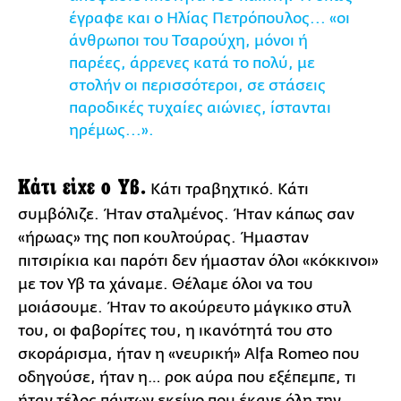
έγραφε και ο Ηλίας Πετρόπουλος... «οι
άνθρωποι του Τσαρούχη, μόνοι ή
παρέες, άρρενες κατά το πολύ, με
στολήν οι περισσότεροι, σε στάσεις
παροδικές τυχαίες αιώνιες, ίστανται
ηρέμως...».
Κάτι είχε ο Υβ.
Κάτι τραβηχτικό. Κάτι
συμβόλιζε. Ήταν σταλμένος. Ήταν κάπως σαν
«ήρωας» της ποπ κουλτούρας. Ήμασταν
πιτσιρίκια και παρότι δεν ήμασταν όλοι «κόκκινοι»
με τον Υβ τα χάναμε. Θέλαμε όλοι να του
μοιάσουμε. Ήταν το ακούρευτο μάγκικο στυλ
του, οι φαβορίτες του, η ικανότητά του στο
σκοράρισμα, ήταν η «νευρική» Alfa Romeo που
οδηγούσε, ήταν η… ροκ αύρα που εξέπεμπε, τι
ήταν τέλος πάντων εκείνο που έκανε όλη την