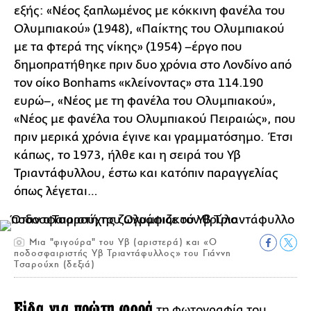
εξής: «Νέος ξαπλωμένος με κόκκινη φανέλα του
Ολυμπιακού» (1948), «Παίκτης του Ολυμπιακού
με τα φτερά της νίκης» (1954) –έργο που
δημοπρατήθηκε πριν δυο χρόνια στο Λονδίνο από
τον οίκο Bonhams «κλείνοντας» στα 114.190
ευρώ–, «Νέος με τη φανέλα του Ολυμπιακού»,
«Νέος με φανέλα του Ολυμπιακού Πειραιώς», που
πριν μερικά χρόνια έγινε και γραμματόσημο. Έτσι
κάπως, το 1973, ήλθε και η σειρά του Υβ
Τριαντάφυλλου, έστω και κατόπιν παραγγελίας
όπως λέγεται…
Μια "φιγούρα" του Υβ (αριστερά) και «Ο
ποδοσφαιριστής Υβ Τριαντάφυλλος» του Γιάννη
Τσαρούχη (δεξιά)
Είδα για πρώτη φορά
τη φωτογραφία του