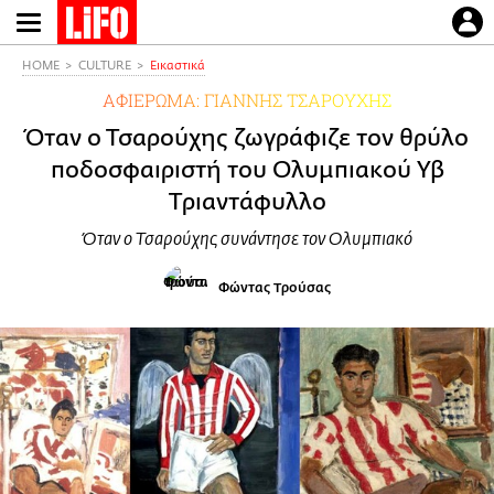
Παράκαμψη
προς
το
HOME
CULTURE
Εικαστικά
κυρίως
ΑΦΙΕΡΩΜΑ: ΓΙΑΝΝΗΣ ΤΣΑΡΟΥΧΗΣ
περιεχόμενο
Όταν ο Τσαρούχης ζωγράφιζε τον θρύλο
ποδοσφαιριστή του Ολυμπιακού Υβ
Tριαντάφυλλο
Όταν ο Τσαρούχης συνάντησε τον Ολυμπιακό
Φώντας Τρούσας