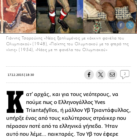
Γιάννης Τσαρούχης «Νέος ξαπλωμένος με κόκκινη φανέλα του
Ολυμπιακού» (1948), «Παίκτης του Ολυμπιακού με τα φτερά της
νίκης» (1954), «Νέος με τη φανέλα του Ολυμπιακού»
2
17.12.2015 | 18:30
K
ατ' αρχάς, και για τους νεότερους, να
πούμε πως ο Ελληνογάλλος Yves
Triantafyllos, ή μάλλον Υβ Τριαντάφυλλος,
υπήρξε ένας από τους καλύτερους στράικερ που
πέρασαν ποτέ από τα ελληνικά γήπεδα. Ήταν
αυτό που λέμε… παικταράς. Τον Υβ τον έφερε