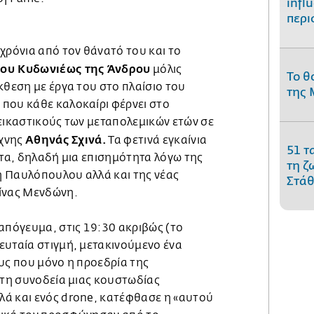
infl
περι
χρόνια από τον θάνατό του και το
ρου Κυδωνιέως της Άνδρου
μόλις
Το θ
κθεση με έργα του στο πλαίσιο του
της 
που κάθε καλοκαίρι φέρνει στο
εικαστικούς των μεταπολεμικών ετών σε
Αθηνάς Σχινά.
έχνης
Τα φετινά εγκαίνια
51 τ
ητα, δηλαδή μια επισημότητα λόγω της
τη ζ
 Παυλόπουλου αλλά και της νέας
Στάθ
ίνας Μενδώνη.
απόγευμα, στις 19:30 ακριβώς (το
ευταία στιγμή, μετακινούμενο ένα
υς που μόνο η προεδρία της
 τη συνοδεία μιας κουστωδίας
ά και ενός drone, κατέφθασε η «αυτού