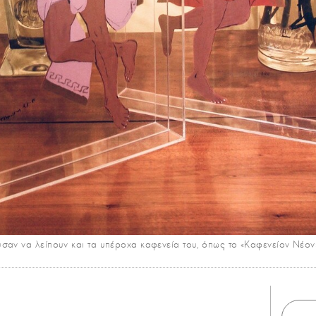
σαν να λείπουν και τα υπέροχα καφενεία του, όπως το «Καφενείον Νέ