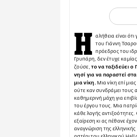
Η
αλήθεια είναι ότι
του Γιάννη Τσαρού
πρόεδρος του ιδρ
Γρυπάρη, δεν έτυχε καμίας
το να ταξιδεύει ο
ζούσε,
νησί για να παραστεί στα
μια νίκη.
Μια νίκη επί μιας
ούτε καν συνδράμει τους 
καθημερινή μάχη για επιβ
του έργου τους. Μια πατρί
κάθε λογής αντιξοότητες. 
εξαίρεση κι ας πέθανε έχο
αναγνώριση της ελληνικής 
αστέρι του ελληνικού Hall 