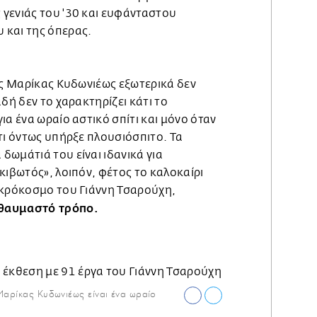
γενιάς του '30 και ευφάνταστου
 και της όπερας.
ης Μαρίκας Κυδωνιέως εξωτερικά δεν
δή δεν το χαρακτηρίζει κάτι το
ια ένα ωραίο αστικό σπίτι και μόνο όταν
τι όντως υπήρξε πλουσιόσπιτο. Τα
ωμάτιά του είναι ιδανικά για
κιβωτός», λοιπόν, φέτος το καλοκαίρι
ικρόκοσμο του Γιάννη Τσαρούχη,
θαυμαστό τρόπο.
 Μαρίκας Κυδωνιέως είναι ένα ωραίο