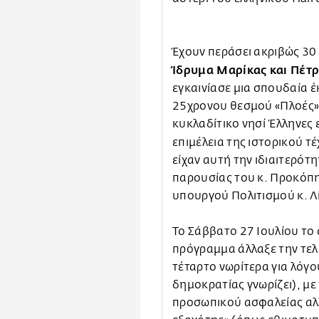
Έχουν περάσει ακριβώς 30 
Ίδρυμα Μαρίκας και Πέτ
εγκαινίασε μια σπουδαία έ
25χρονου θεσμού «Πλοές» 
κυκλαδίτικο νησί Έλληνες 
επιμέλεια της ιστορικού τ
είχαν αυτή την ιδιαιτερότ
παρουσίας του κ. Προκόπη
υπουργού Πολιτισμού κ. Λ
Το Σάββατο 27 Ιουλίου το 
πρόγραμμα άλλαξε την τελ
τέταρτο νωρίτερα για λόγο
δημοκρατίας γνωρίζει), με
προσωπικού ασφαλείας αλλ