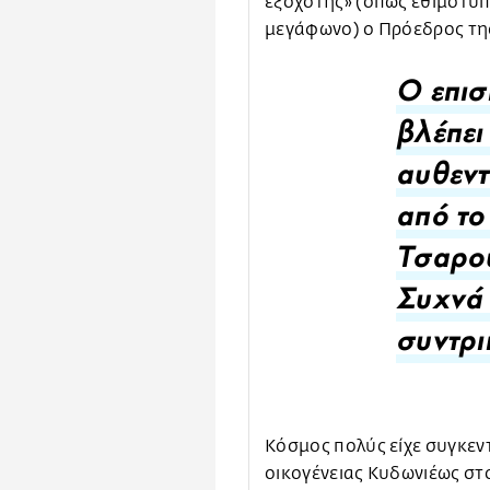
εξοχότης» (όπως εθιμοτυ
μεγάφωνο) ο Πρόεδρος τη
Ο επισ
βλέπει
αυθεντ
από το
Τσαρού
Συχνά 
συντρι
Κόσμος πολύς είχε συγκεντ
οικογένειας Κυδωνιέως στ