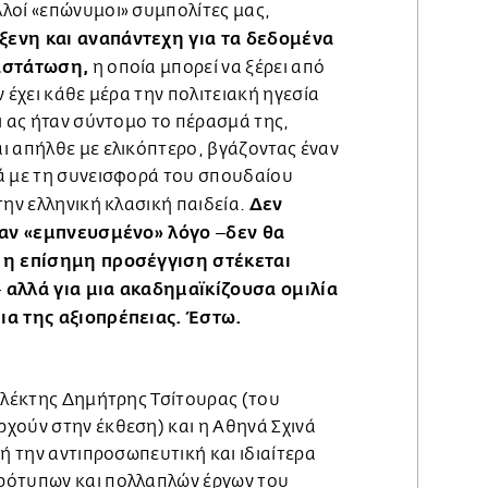
λοί «επώνυμοι» συμπολίτες μας,
ξενη και αναπάντεχη για τα δεδομένα
ναστάτωση,
η οποία μπορεί να ξέρει από
ν έχει κάθε μέρα την πολιτειακή ηγεσία
ι ας ήταν σύντομο το πέρασμά της,
ι απήλθε με ελικόπτερο, βγάζοντας έναν
ά με τη συνεισφορά του σπουδαίου
Δεν
την ελληνική κλασική παιδεία.
έναν «εμπνευσμένο» λόγο ‒δεν θα
 η επίσημη προσέγγιση στέκεται
 αλλά για μια ακαδημαϊκίζουσα ομιλία
ια της αξιοπρέπειας. Έστω.
υλλέκτης Δημήτρης Τσίτουρας (του
χούν στην έκθεση) και η Αθηνά Σχινά
τή την αντιπροσωπευτική και ιδιαίτερα
ρότυπων και πολλαπλών έργων του