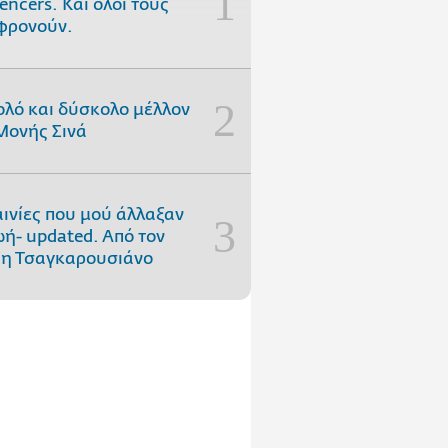
uencers. Και όλοι τους
φρονούν.
ολό και δύσκολο μέλλον
Μονής Σινά
αινίες που μού άλλαξαν
ωή- updated. Aπό τον
η Τσαγκαρουσιάνο