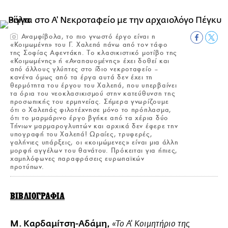
Αναμφίβολα, το πιο γνωστό έργο είναι η
«Κοιμωμένη» του Γ. Χαλεπά πάνω από τον τάφο
της Σοφίας Αφεντάκη. Το κλασικιστικό μοτίβο της
«Κοιμωμένης» ή «Αναπαυομένης» έχει δοθεί και
από άλλους γλύπτες στο ίδιο νεκροταφείο –
κανένα όμως από τα έργα αυτά δεν έχει τη
θερμότητα του έργου του Χαλεπά, που υπερβαίνει
τα όρια του νεοκλασικισμού στην κατεύθυνση της
προσωπικής του ερμηνείας. Σήμερα γνωρίζουμε
ότι ο Χαλεπάς φιλοτέχνησε μόνο το πρόπλασμα,
ότι το μαρμάρινο έργο βγήκε από τα χέρια δύο
Τήνιων μαρμαρογλυπτών και αρχικά δεν έφερε την
υπογραφή του Χαλεπά! Ωραίες, τρυφερές,
γαλήνιες υπάρξεις, οι «κοιμώμενες» είναι μια άλλη
μορφή αγγέλων του θανάτου. Πρόκειται για ήπιες,
χαμηλόφωνες παραφράσεις ευρωπαϊκών
προτύπων.
ΒΙΒΛΙΟΓΡΑΦΙΑ
Μ. Καρδαμίτση-Αδάμη,
«Το Α' Κοιμητήριο της