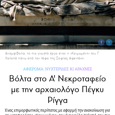
Αναμφίβολα, το πιο γνωστό έργο είναι η «Κοιμωμένη» του Γ.
Χαλεπά πάνω από τον τάφο της Σοφίας Αφεντάκη.
ΑΦΙΕΡΩΜΑ: ΝΥΧΤΕΡΙΔΕΣ ΚΙ ΑΡΑΧΝΕΣ
Βόλτα στο Α' Νεκροταφείο
με την αρχαιολόγο Πέγκυ
Ρίγγα
Ένας επιμορφωτικός περίπατος με αφορμή την ανακοίνωση για