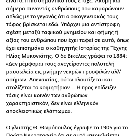
είναι ό,τι πιο σημαντικό τούς έτυχε. Ακόμη και
σήμερα συναντάς ανθρώπους που καμαρώνουν
απλώς με το γεγονός ότι ο οικογενειακός τους
τάφος βρίσκεται εδώ. Υπάρχει μια αντίστροφη
σχέση μεταξύ ταφικού μνημείου και φήμης ή
αξίας του ανθρώπου που έχει ταφεί σε αυτό, όπως
έχει επισημάνει ο καθηγητής Ιστορίας της Τέχνης
Ηλίας Μυκονιάτης. Ο δε Βικέλας γράφει το 1884:
«Δεν μέμφομαι τους ανεγείροντες πολυτελή
μαυσωλεία εις μνήμην νεκρών προσφιλών αλλ'
ασήμων. Απεναντίας, ούτω πλουτίζεται και
στολίζεται το κοιμητήριον... Η προς επίδειξιν
τάσις είναι κοινόν των ανθρώπων
χαρακτηριστικόν, δεν είναι ελληνικόν
αποκλειστικώς ελάττωμα».
Ο γλυπτής Θ. Θωμόπουλος έγραφε το 1905 για το
Πρώτο Νεκροταφείο ότι σε αυτό «περικλείεται