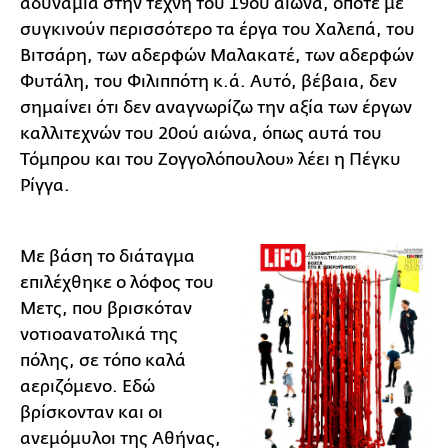
αδυναμία στην τέχνη του 19ου αιώνα, οπότε με
συγκινούν περισσότερο τα έργα του Χαλεπά, του
Βιτσάρη, των αδερφών Μαλακατέ, των αδερφών
Φυτάλη, του Φιλιππότη κ.ά. Αυτό, βέβαια, δεν
σημαίνει ότι δεν αναγνωρίζω την αξία των έργων
καλλιτεχνών του 20ού αιώνα, όπως αυτά του
Τόμπρου και του Ζογγολόπουλου» λέει η Πέγκυ
Ρίγγα.
Με βάση το διάταγμα
επιλέχθηκε ο λόφος του
Μετς, που βρισκόταν
νοτιοανατολικά της
πόλης, σε τόπο καλά
αεριζόμενο. Εδώ
βρίσκονταν και οι
ανεμόμυλοι της Αθήνας,