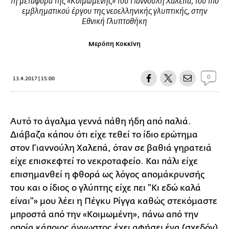
τη μεταφορά της «Κοιμωμένης» του Γιαννούλη Χαλεπά, του πιο
εμβληματικού έργου της νεοελληνικής γλυπτικής, στην
Εθνική Γλυπτοθήκη
Μερόπη Κοκκίνη
0
13.4.2017 | 15:00
Α
υτό το άγαλμα γεννά πάθη ήδη από παλιά.
Διάβαζα κάπου ότι είχε τεθεί το ίδιο ερώτημα
στον Γιαννούλη Χαλεπά, όταν σε βαθιά γηρατειά
είχε επισκεφτεί το νεκροταφείο. Και πάλι είχε
επισημανθεί η φθορά ως λόγος απομάκρυνσής
του και ο ίδιος ο γλύπτης είχε πει "Κι εδώ καλά
είναι"» μου λέει η Πέγκυ Ρίγγα καθώς στεκόμαστε
μπροστά από την «Κοιμωμένη», πάνω από την
οποία κάποιος άγνωστος έχει αφήσει ένα (σχεδόν)