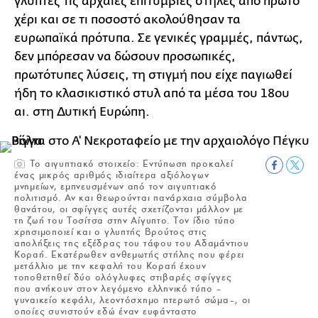
γλύπτες τις αρχαίες επιτύμβιες στήλες από πρώτο
χέρι και σε τι ποσοστό ακολούθησαν τα
ευρωπαϊκά πρότυπα. Σε γενικές γραμμές, πάντως,
δεν μπόρεσαν να δώσουν προσωπικές,
πρωτότυπες λύσεις, τη στιγμή που είχε παγιωθεί
ήδη το κλασικιστικό στυλ από τα μέσα του 18ου
αι. στη Δυτική Ευρώπη.
Το αιγυπτιακό στοιχείο: Εντύπωση προκαλεί
ένας μικρός αριθμός ιδιαίτερα αξιόλογων
μνημείων, εμπνευσμένων από τον αιγυπτιακό
πολιτισμό. Αν και θεωρούνται πανάρχαια σύμβολα
θανάτου, οι σφίγγες αυτές σχετίζονται μάλλον με
τη ζωή του Τοσίτσα στην Αίγυπτο. Τον ίδιο τύπο
χρησιμοποιεί και ο γλυπτής Βρούτος στις
απολήξεις της εξέδρας του τάφου του Αδαμάντιου
Κοραή. Εκατέρωθεν ανθεμωτής στήλης που φέρει
μετάλλιο με την κεφαλή του Κοραή έχουν
τοποθετηθεί δύο ολόγλυφες στιβαρές σφίγγες
που ανήκουν στον λεγόμενο ελληνικό τύπο –
γυναικείο κεφάλι, λεοντόσχημο πτερωτό σώμα–, οι
οποίες συνιστούν εδώ έναν ευφάνταστο