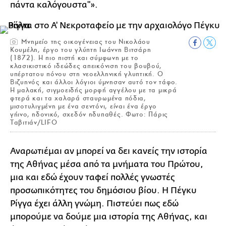
πάντα καλόγουστα"».
Mνημείο της οικογένειας του Nικολάου
Kουμέλη, έργο του γλύπτη Iωάννη Bιτσάρη
(1872). Η πιο πιστή και σύμφωνη με το
κλασικιστικό ιδεώδες απεικόνιση του βουβού,
υπέρτατου πόνου στη νεοελληνική γλυπτική. Ο
Βιζυηνός και άλλοι λόγιοι ύμνησαν αυτό τον τάφο.
Η μαλακή, σιγμοειδής μορφή αγγέλου με τα μικρά
φτερά και τα χαλαρά σταυρωμένα πόδια,
μισοτυλιγμένη με ένα σεντόνι, είναι ένα έργο
γήινο, ηδονικό, σχεδόν ηδυπαθές. Φωτο: Πάρις
Ταβιτιάν/LIFO
Αναρωτιέμαι αν μπορεί να δει κανείς την ιστορία
της Αθήνας μέσα από τα μνήματα του Πρώτου,
μια και εδώ έχουν ταφεί πολλές γνωστές
προσωπικότητες του δημόσιου βίου. Η Πέγκυ
Ρίγγα έχει άλλη γνώμη. Πιστεύει πως εδώ
μπορούμε να δούμε μια ιστορία της Αθήνας, και