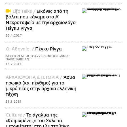
Lifo Talks /
Εικόνες από τη
βόλτα που κάναμε στο Α'
Νεκροταφείο με την αρχαιολόγο
Πέγκυ Ρίγγα
13.4.2017
Οι Αθηναίοι /
Πέγκυ Ρίγγα
ΑΠΟ ΤΟΝ Μ. HULOT </BR> ΦΩΤΟΓΡΑΦΙΕΣ:
ΠΑΡΙΣ ΤΑΒΙΤΙΑΝ
14.7.2016
ΑΡΧΑΙΟΛΟΓΙΑ & ΙΣΤΟΡΙΑ /
Άσμα
ηρωικό (και πένθιμο) για το
μικρό πέος στην αρχαία ελληνική
τέχνη
18.1.2019
Culture /
Το άγαλμα της
«Κοιμωμένης» του Χαλεπά
μεταφέρεται στη Γλυπτοθήκη