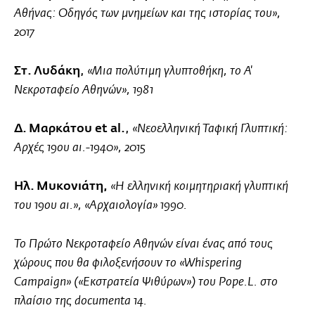
Αθήνας: Οδηγός των μνημείων και της ιστορίας του»,
2017
Στ. Λυδάκη
,
«Μια πολύτιμη γλυπτοθήκη, το Α'
Νεκροταφείο Αθηνών», 1981
Δ. Μαρκάτου et al.
,
«Νεοελληνική Ταφική Γλυπτική:
Αρχές 19ου αι.-1940», 2015
Ηλ. Μυκονιάτη,
«Η ελληνική κοιμητηριακή γλυπτική
του 19ου αι.», «Αρχαιολογία» 1990.
Το Πρώτο Νεκροταφείο Αθηνών είναι ένας από τους
χώρους που θα φιλοξενήσουν το «Whispering
Campaign» («Εκστρατεία Ψιθύρων») του Pope.L. στο
πλαίσιο της documenta 14.