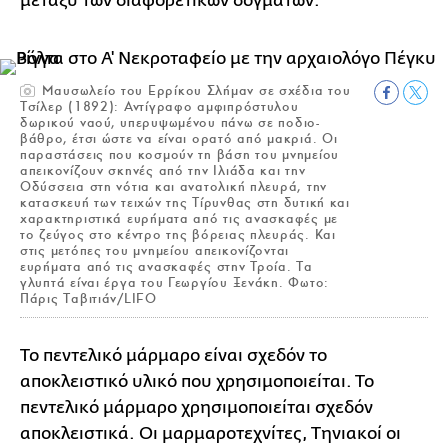
μεταξύ των διαφορετικών δογμάτων.
Μαυσωλείο του Ερρίκου Σλήμαν σε σχέδια του
Τσίλερ (1892): Αντίγραφο αμφιπρόστυλου
δωρικού ναού, υπερυψωμένου πάνω σε ποδιο-
βάθρο, έτσι ώστε να είναι ορατό από μακριά. Οι
παραστάσεις που κοσμούν τη βάση του μνημείου
απεικονίζουν σκηνές από την Ιλιάδα και την
Οδύσσεια στη νότια και ανατολική πλευρά, την
κατασκευή των τειχών της Τίρυνθας στη δυτική και
χαρακτηριστικά ευρήματα από τις ανασκαφές με
το ζεύγος στο κέντρο της βόρειας πλευράς. Και
στις μετόπες του μνημείου απεικονίζονται
ευρήματα από τις ανασκαφές στην Τροία. Τα
γλυπτά είναι έργα του Γεωργίου Ξενάκη. Φωτο:
Πάρις Ταβιτιάν/LIFO
Το πεντελικό μάρμαρο είναι σχεδόν το
αποκλειστικό υλικό που χρησιμοποιείται. Το
πεντελικό μάρμαρο χρησιμοποιείται σχεδόν
αποκλειστικά. Οι μαρμαροτεχνίτες, Τηνιακοί οι