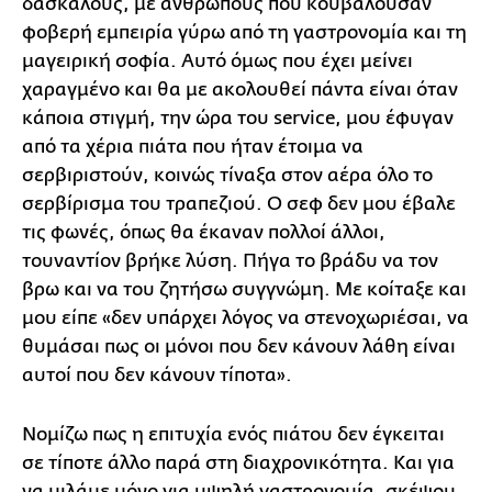
δασκάλους, με ανθρώπους που κουβαλούσαν
φοβερή εμπειρία γύρω από τη γαστρονομία και τη
μαγειρική σοφία. Αυτό όμως που έχει μείνει
χαραγμένο και θα με ακολουθεί πάντα είναι όταν
κάποια στιγμή, την ώρα του service, μου έφυγαν
από τα χέρια πιάτα που ήταν έτοιμα να
σερβιριστούν, κοινώς τίναξα στον αέρα όλο το
σερβίρισμα του τραπεζιού. Ο σεφ δεν μου έβαλε
τις φωνές, όπως θα έκαναν πολλοί άλλοι,
τουναντίον βρήκε λύση. Πήγα το βράδυ να τον
βρω και να του ζητήσω συγγνώμη. Με κοίταξε και
μου είπε «δεν υπάρχει λόγος να στενοχωριέσαι, να
θυμάσαι πως οι μόνοι που δεν κάνουν λάθη είναι
αυτοί που δεν κάνουν τίποτα».
Νομίζω πως η επιτυχία ενός πιάτου δεν έγκειται
σε τίποτε άλλο παρά στη διαχρονικότητα. Και για
να μιλάμε μόνο για υψηλή γαστρονομία, σκέψου