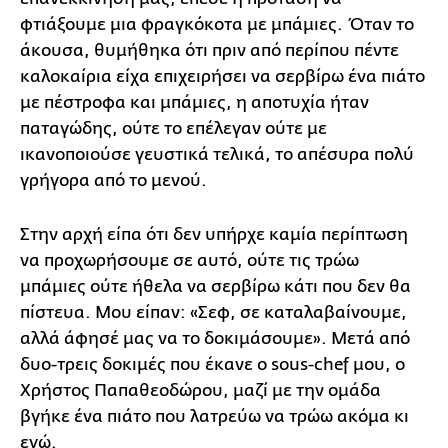
φτιάξουμε μια φραγκόκοτα με μπάμιες. Όταν το
άκουσα, θυμήθηκα ότι πριν από περίπου πέντε
καλοκαίρια είχα επιχειρήσει να σερβίρω ένα πιάτο
με πέστροφα και μπάμιες, η αποτυχία ήταν
παταγώδης, ούτε το επέλεγαν ούτε με
ικανοποιούσε γευστικά τελικά, το απέσυρα πολύ
γρήγορα από το μενού.
Στην αρχή είπα ότι δεν υπήρχε καμία περίπτωση
να προχωρήσουμε σε αυτό, ούτε τις τρώω
μπάμιες ούτε ήθελα να σερβίρω κάτι που δεν θα
πίστευα. Μου είπαν: «Σεφ, σε καταλαβαίνουμε,
αλλά άφησέ μας να το δοκιμάσουμε». Μετά από
δυο-τρεις δοκιμές που έκανε ο sous-chef μου, ο
Χρήστος Παπαθεοδώρου, μαζί με την ομάδα
βγήκε ένα πιάτο που λατρεύω να τρώω ακόμα κι
εγώ.