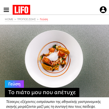
Παράκαμψη
προς
το
HOME
ΤΡΟΠΟΣ ΖΩΗΣ
Γεύση
κυρίως
περιεχόμενο
Γεύση
Το πιάτο μου που απέτυχε
Τέσσερις εξέχοντες εκπρόσωποι της αθηναϊκής γαστρονομικής
σκηνής μοιράζονται μαζί μας τη συνταγή που τους παίδεψε.