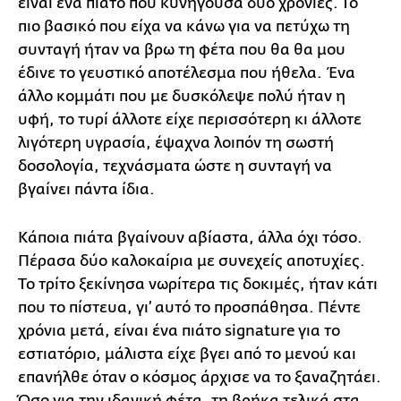
είναι ένα πιάτο που κυνηγούσα δύο χρονιές. Το
πιο βασικό που είχα να κάνω για να πετύχω τη
συνταγή ήταν να βρω τη φέτα που θα θα μου
έδινε το γευστικό αποτέλεσμα που ήθελα. Ένα
άλλο κομμάτι που με δυσκόλεψε πολύ ήταν η
υφή, το τυρί άλλοτε είχε περισσότερη κι άλλοτε
λιγότερη υγρασία, έψαχνα λοιπόν τη σωστή
δοσολογία, τεχνάσματα ώστε η συνταγή να
βγαίνει πάντα ίδια.
Κάποια πιάτα βγαίνουν αβίαστα, άλλα όχι τόσο.
Πέρασα δύο καλοκαίρια με συνεχείς αποτυχίες.
Το τρίτο ξεκίνησα νωρίτερα τις δοκιμές, ήταν κάτι
που το πίστευα, γι’ αυτό το προσπάθησα. Πέντε
χρόνια μετά, είναι ένα πιάτο signature για το
εστιατόριο, μάλιστα είχε βγει από το μενού και
επανήλθε όταν ο κόσμος άρχισε να το ξαναζητάει.
Όσο για την ιδανική φέτα, τη βρήκα τελικά στα