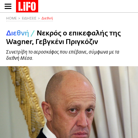
Παράκαμψη
προς
το
HOME
ΕΙΔΗΣΕΙΣ
Διεθνή
κυρίως
Διεθνή
/
Νεκρός ο επικεφαλής της
περιεχόμενο
Wagner, Γεβγκένι Πριγκόζιν
Συνετρίβη το αεροσκάφος που επέβαινε, σύμφωνα με τα
διεθνή Μέσα.