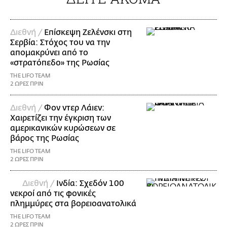
Διεθνή /
Επίσκεψη Ζελένσκι στη
Σερβία: Στόχος του να την
απομακρύνει από το
«στρατόπεδο» της Ρωσίας
THE LIFO TEAM
2 ΩΡΕΣ ΠΡΙΝ
Διεθνή /
Φον ντερ Λάιεν:
Χαιρετίζει την έγκριση των
αμερικανικών κυρώσεων σε
βάρος της Ρωσίας
THE LIFO TEAM
2 ΩΡΕΣ ΠΡΙΝ
Διεθνή /
Ινδία: Σχεδόν 100
νεκροί από τις φονικές
πλημμύρες στα βορειοανατολικά
THE LIFO TEAM
2 ΩΡΕΣ ΠΡΙΝ