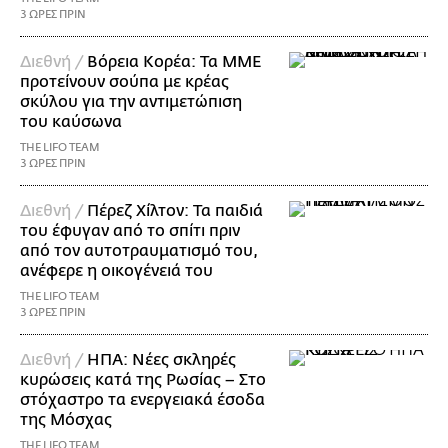
3 ΩΡΕΣ ΠΡΙΝ
Διεθνή /
Βόρεια Κορέα: Τα ΜΜΕ
προτείνουν σούπα με κρέας
σκύλου για την αντιμετώπιση
του καύσωνα
THE LIFO TEAM
3 ΩΡΕΣ ΠΡΙΝ
Διεθνή /
Πέρεζ Χίλτον: Τα παιδιά
του έφυγαν από το σπίτι πριν
από τον αυτοτραυματισμό του,
ανέφερε η οικογένειά του
THE LIFO TEAM
3 ΩΡΕΣ ΠΡΙΝ
Διεθνή /
ΗΠΑ: Nέες σκληρές
κυρώσεις κατά της Ρωσίας – Στο
στόχαστρο τα ενεργειακά έσοδα
της Μόσχας
THE LIFO TEAM