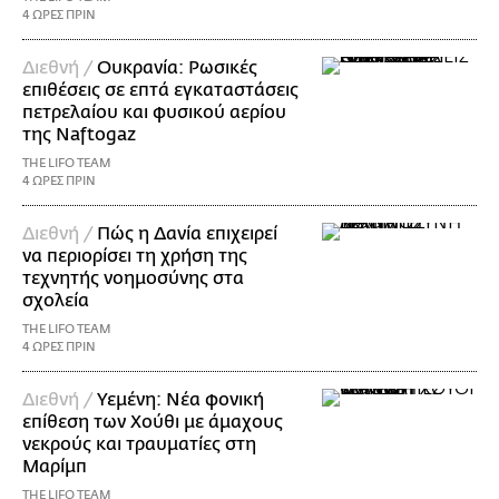
4 ΩΡΕΣ ΠΡΙΝ
Διεθνή /
Ουκρανία: Ρωσικές
επιθέσεις σε επτά εγκαταστάσεις
πετρελαίου και φυσικού αερίου
της Naftogaz
THE LIFO TEAM
4 ΩΡΕΣ ΠΡΙΝ
Διεθνή /
Πώς η Δανία επιχειρεί
να περιορίσει τη χρήση της
τεχνητής νοημοσύνης στα
σχολεία
THE LIFO TEAM
4 ΩΡΕΣ ΠΡΙΝ
Διεθνή /
Υεμένη: Νέα φονική
επίθεση των Χούθι με άμαχους
νεκρούς και τραυματίες στη
Μαρίμπ
THE LIFO TEAM