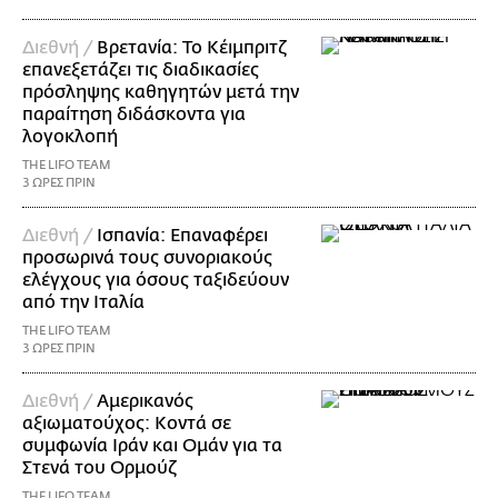
Διεθνή /
Βρετανία: Το Κέιμπριτζ
επανεξετάζει τις διαδικασίες
πρόσληψης καθηγητών μετά την
παραίτηση διδάσκοντα για
λογοκλοπή
THE LIFO TEAM
3 ΩΡΕΣ ΠΡΙΝ
Διεθνή /
Ισπανία: Επαναφέρει
προσωρινά τους συνοριακούς
ελέγχους για όσους ταξιδεύουν
από την Ιταλία
THE LIFO TEAM
3 ΩΡΕΣ ΠΡΙΝ
Διεθνή /
Αμερικανός
αξιωματούχος: Κοντά σε
συμφωνία Ιράν και Ομάν για τα
Στενά του Ορμούζ
THE LIFO TEAM