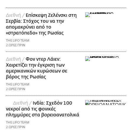
Διεθνή /
Επίσκεψη Ζελένσκι στη
Σερβία: Στόχος του να την
απομακρύνει από το
«στρατόπεδο» της Ρωσίας
THE LIFO TEAM
2 ΩΡΕΣ ΠΡΙΝ
Διεθνή /
Φον ντερ Λάιεν:
Χαιρετίζει την έγκριση των
αμερικανικών κυρώσεων σε
βάρος της Ρωσίας
THE LIFO TEAM
2 ΩΡΕΣ ΠΡΙΝ
Διεθνή /
Ινδία: Σχεδόν 100
νεκροί από τις φονικές
πλημμύρες στα βορειοανατολικά
THE LIFO TEAM
2 ΩΡΕΣ ΠΡΙΝ