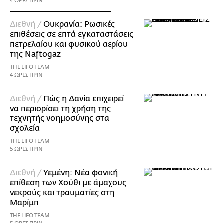
4 ΩΡΕΣ ΠΡΙΝ
Διεθνή /
Ουκρανία: Ρωσικές
επιθέσεις σε επτά εγκαταστάσεις
πετρελαίου και φυσικού αερίου
της Naftogaz
THE LIFO TEAM
4 ΩΡΕΣ ΠΡΙΝ
Διεθνή /
Πώς η Δανία επιχειρεί
να περιορίσει τη χρήση της
τεχνητής νοημοσύνης στα
σχολεία
THE LIFO TEAM
5 ΩΡΕΣ ΠΡΙΝ
Διεθνή /
Υεμένη: Νέα φονική
επίθεση των Χούθι με άμαχους
νεκρούς και τραυματίες στη
Μαρίμπ
THE LIFO TEAM