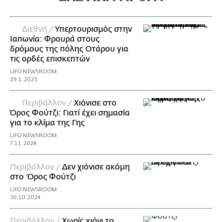
Διεθνή /
Υπερτουρισμός στην
Ιαπωνία: Φρουρά στους
δρόμους της πόλης Οτάρου για
τις ορδές επισκεπτών
LIFO NEWSROOM
29.1.2025
Περιβάλλον /
Χιόνισε στο
Όρος Φούτζι: Γιατί έχει σημασία
για το κλίμα της Γης
LIFO NEWSROOM
7.11.2024
Περιβάλλον /
Δεν χιόνισε ακόμη
στο Όρος Φούτζι
LIFO NEWSROOM
30.10.2024
Περιβάλλον /
Χωρίς χιόνι το