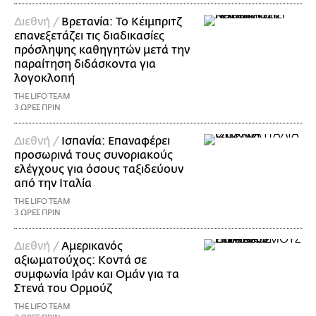
Διεθνή /
Βρετανία: Το Κέιμπριτζ
επανεξετάζει τις διαδικασίες
πρόσληψης καθηγητών μετά την
παραίτηση διδάσκοντα για
λογοκλοπή
THE LIFO TEAM
3 ΩΡΕΣ ΠΡΙΝ
Διεθνή /
Ισπανία: Επαναφέρει
προσωρινά τους συνοριακούς
ελέγχους για όσους ταξιδεύουν
από την Ιταλία
THE LIFO TEAM
3 ΩΡΕΣ ΠΡΙΝ
Διεθνή /
Αμερικανός
αξιωματούχος: Κοντά σε
συμφωνία Ιράν και Ομάν για τα
Στενά του Ορμούζ
THE LIFO TEAM