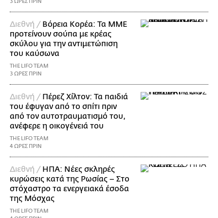
3 ΩΡΕΣ ΠΡΙΝ
Διεθνή /
Βόρεια Κορέα: Τα ΜΜΕ
προτείνουν σούπα με κρέας
σκύλου για την αντιμετώπιση
του καύσωνα
THE LIFO TEAM
3 ΩΡΕΣ ΠΡΙΝ
Διεθνή /
Πέρεζ Χίλτον: Τα παιδιά
του έφυγαν από το σπίτι πριν
από τον αυτοτραυματισμό του,
ανέφερε η οικογένειά του
THE LIFO TEAM
4 ΩΡΕΣ ΠΡΙΝ
Διεθνή /
ΗΠΑ: Nέες σκληρές
κυρώσεις κατά της Ρωσίας – Στο
στόχαστρο τα ενεργειακά έσοδα
της Μόσχας
THE LIFO TEAM