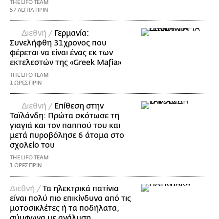
THE LIFO TEAM
57 ΛΕΠΤΑ ΠΡΙΝ
Διεθνή /
Γερμανία:
Συνελήφθη 31χρονος που
φέρεται να είναι ένας εκ των
εκτελεστών της «Greek Mafia»
THE LIFO TEAM
1 ΩΡΕΣ ΠΡΙΝ
Διεθνή /
Επίθεση στην
Ταϊλάνδη: Πρώτα σκότωσε τη
γιαγιά και τον παππού του και
μετά πυροβόλησε 6 άτομα στο
σχολείο του
THE LIFO TEAM
1 ΩΡΕΣ ΠΡΙΝ
Διεθνή /
Τα ηλεκτρικά πατίνια
είναι πολύ πιο επικίνδυνα από τις
μοτοσικλέτες ή τα ποδήλατα,
σύμφωνα με ανάλυση