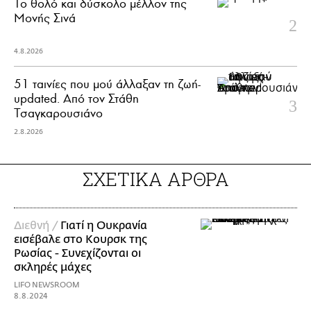
Το θολό και δύσκολο μέλλον της
Μονής Σινά
4.8.2026
51 ταινίες που μού άλλαξαν τη ζωή-
updated. Aπό τον Στάθη
Τσαγκαρουσιάνο
2.8.2026
ΣΧΕΤΙΚΑ ΑΡΘΡΑ
Διεθνή /
Γιατί η Ουκρανία
εισέβαλε στο Κουρσκ της
Ρωσίας - Συνεχίζονται οι
σκληρές μάχες
LIFO NEWSROOM
8.8.2024