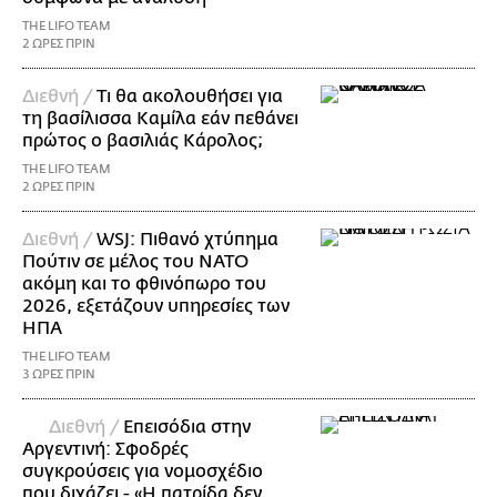
THE LIFO TEAM
2 ΩΡΕΣ ΠΡΙΝ
Διεθνή /
Τι θα ακολουθήσει για
τη βασίλισσα Καμίλα εάν πεθάνει
πρώτος ο βασιλιάς Κάρολος;
THE LIFO TEAM
2 ΩΡΕΣ ΠΡΙΝ
Διεθνή /
WSJ: Πιθανό χτύπημα
Πούτιν σε μέλος του ΝΑΤΟ
ακόμη και το φθινόπωρο του
2026, εξετάζουν υπηρεσίες των
ΗΠΑ
THE LIFO TEAM
3 ΩΡΕΣ ΠΡΙΝ
Διεθνή /
Επεισόδια στην
Αργεντινή: Σφοδρές
συγκρούσεις για νομοσχέδιο
που διχάζει - «Η πατρίδα δεν