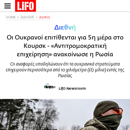
Παράκαμψη
προς
το
HOME
ΕΙΔΗΣΕΙΣ
Διεθνή
κυρίως
Διεθνή
περιεχόμενο
Οι Ουκρανοί επιτίθενται για 5η μέρα στο
Κουρσκ - «Αντιτρομοκρατική
επιχείρηση» ανακoίνωσε η Ρωσία
Οι αναφορές υποδηλώνουν ότι τα ουκρανικά στρατεύματα
επιχειρούν περισσότερα από 10 χιλιόμετρα (έξι μίλια) εντός της
Ρωσίας
LifO Newsroom