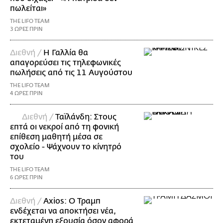
πωλείται»
THE LIFO TEAM
3 ΩΡΕΣ ΠΡΙΝ
Διεθνή /
Η Γαλλία θα
απαγορεύσει τις τηλεφωνικές
πωλήσεις από τις 11 Αυγούστου
THE LIFO TEAM
4 ΩΡΕΣ ΠΡΙΝ
Διεθνή /
Ταϊλάνδη: Στους
επτά οι νεκροί από τη φονική
επίθεση μαθητή μέσα σε
σχολείο - Ψάχνουν το κίνητρό
του
THE LIFO TEAM
6 ΩΡΕΣ ΠΡΙΝ
Διεθνή /
Axios: Ο Τραμπ
ενδέχεται να αποκτήσει νέα,
εκτεταμένη εξουσία όσον αφορά