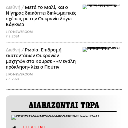
Διεθνή /
Μετά το Μαλί, και ο
Νίγηρας διακόπτει διπλωματικές
σχέσεις με την Ουκρανία λόγω
Βάγκνερ
LIFO NEWSROOM
7.8.2024
Διεθνή /
Ρωσία: Επιδρομή
εκατοντάδων Ουκρανών
μαχητών στο Κουρσκ - «Μεγάλη
πρόκληση» λέει ο Πούτιν
LIFO NEWSROOM
7.8.2024
ΔΙΑΒΑΖΟΝΤΑΙ ΤΩΡΑ
ΤECH & SCIENCE