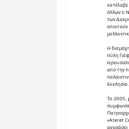
κατέλαβε 
άλλων ο Ν
των Δακρύ
απαιτούν
μελλοντι
Η διαμάχη
πύλη Γιάφ
Ιερουσαλ
από την 
παλαιστιν
Εκκλησία
Το 2005, 
συμφωνία 
Πατριαρχε
«Ateret C
αγοράσει 