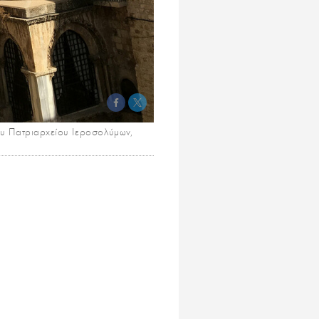
του Πατριαρχείου Ιεροσολύμων,