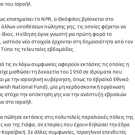
ο του Ισραήλ.
ς επισημαίνει το NPR, ο Θεόφιλος βρίσκεται στο
 άλλων υποθέσεων πώλησης γης, τις οποίες φέρεται να
ο ίδιος. Η είδηση έγινε γνωστή για πρώτη φορά το
, ωστόσο νέα στοιχεία έρχονται στη δημοσιότητα από τον
 Τύπο τις τελευταίες εβδομάδες.
ό τις εν λόγω συμφωνίες αφορούν εκτάσεις τις οποίες η
είχε μισθώσει τη δεκαετία του 1950 σε ιδρύματα που
ι με την ισραηλινή κυβέρνηση, όπως το Εβραϊκό Εθνικό
ewish National Fund), μία μη κερδοσκοπική οργάνωση
ως στόχο την απόκτηση γης και την ανάπτυξη εβραϊκών
ν στο Ισραήλ.
α πώλησε εκτάσεις στις πολυτελείς παραλιακές πόλεις της
ς και της Γιάφα, σε εταιρίες που έχουν δηλώσει την έδρα
 Καραϊβική. Σε άλλες συμφωνίες, Ισραηλινοί επενδυτές