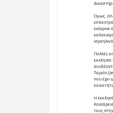
Δικαστήρι
Όμως, όπω
επίκεντρο
ενέκρινε 
καλοκαίρι
ισραηλινό
Πολλές απ
εκκλησία 
συνδέοντα
Ταμείο (J
που έχει 
κοινοτήτω
Η εκκλησί
Καισάρεια
τους στην