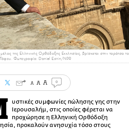
ος, μέλος της Ελληνικής Ορθόδοξης Εκκλησίας, βρίσκεται στην ταράτσα 
 Τάφου. Φωτογραφία: Daniel Estrin/NPR
0
Μ
υστικές συμφωνίες πώλησης γης στην
Ιερουσαλήμ, στις οποίες φέρεται να
προχώρησε η Ελληνική Ορθόδοξη
ησία, προκαλούν ανησυχία τόσο στους