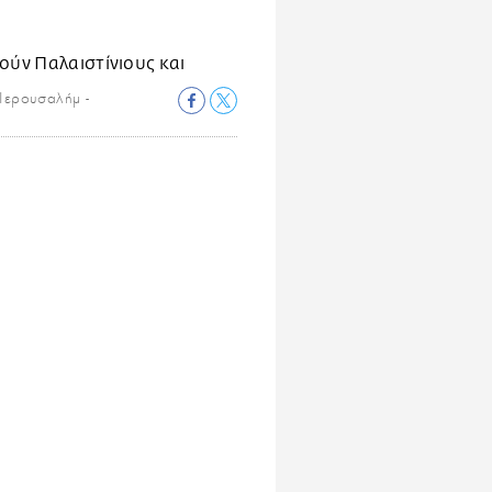
 Ιερουσαλήμ -