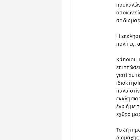
προκαλώντ
οποίων εί
σε διαμαρ
Η εκκλησι
πολίτες, 
Κάποιοι Π
επιπτώσει
γιατί αυτέ
ιδιοκτησί
παλαιστίν
εκκλησιασ
ένα ή με 
εχθρό μας
Το ζήτημα
διαμάχης 