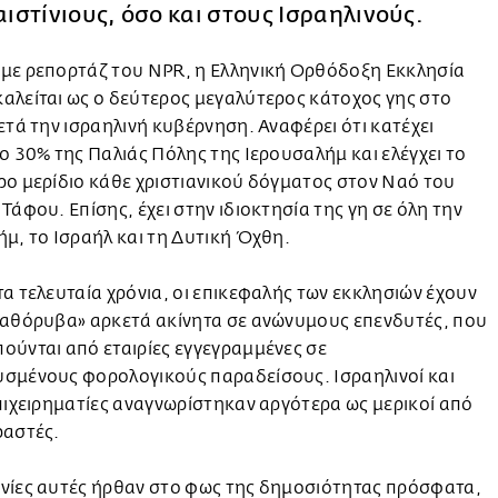
ιστίνιους, όσο και στους Ισραηλινούς.
με ρεπορτάζ του NPR, η Ελληνική Ορθόδοξη Εκκλησία
αλείται ως ο δεύτερος μεγαλύτερος κάτοχος γης στο
ετά την ισραηλινή κυβέρνηση. Αναφέρει ότι κατέχει
ο 30% της Παλιάς Πόλης της Ιερουσαλήμ και ελέγχει το
ο μερίδιο κάθε χριστιανικού δόγματος στον Ναό του
Τάφου. Επίσης, έχει στην ιδιοκτησία της γη σε όλη την
μ, το Ισραήλ και τη Δυτική Όχθη.
α τελευταία χρόνια, οι επικεφαλής των εκκλησιών έχουν
«αθόρυβα» αρκετά ακίνητα σε ανώνυμους επενδυτές, που
ύνται από εταιρίες εγγεγραμμένες σε
σμένους φορολογικούς παραδείσους. Ισραηλινοί και
πιχειρηματίες αναγνωρίστηκαν αργότερα ως μερικοί από
ραστές.
νίες αυτές ήρθαν στο φως της δημοσιότητας πρόσφατα,