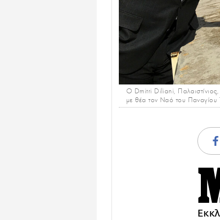
O Dmitri Diliani, Παλαιστίνι
με θέα τον Ναό του Παναγίου
Εκκλ