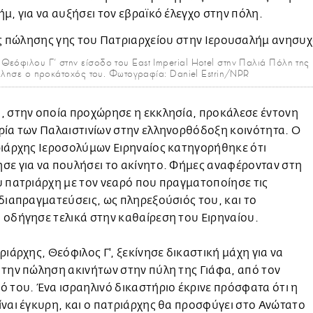
μ, για να αυξήσει τον εβραϊκό έλεγχο στην πόλη.
Θεόφιλου Γ’ στην είσοδο του East Imperial Hotel στην Παλιά Πόλη της
ούλησε ο προκάτοχός του. Φωτογραφία: Daniel Estrin/NPR
, στην οποία προχώρησε η εκκλησία, προκάλεσε έντονη
ία των Παλαιστινίων στην ελληνορθόδοξη κοινότητα. Ο
ριάρχης Ιεροσολύμων Ειρηναίος κατηγορήθηκε ότι
σε για να πουλήσει το ακίνητο. Φήμες αναφέρονταν στη
 πατριάρχη με τον νεαρό που πραγματοποίησε τις
διαπραγματεύσεις, ως πληρεξούσιός του, και το
οδήγησε τελικά στην καθαίρεση του Ειρηναίου.
ριάρχης, Θεόφιλος Γ', ξεκίνησε δικαστική μάχη για να
την πώληση ακινήτων στην πύλη της Γιάφα, από τον
 του. Ένα ισραηλινό δικαστήριο έκρινε πρόσφατα ότι η
ναι έγκυρη, και ο πατριάρχης θα προσφύγει στο Ανώτατο