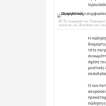
Ιερουσαλή
Το πορτραίτο του Πατριάρχη 
πρόκειται για ιδιοκτησία που π
Η πώληση
διαμαρτυρ
τότε πατ
συνωμότη
σχέση του
μυστικές 
σκάνδαλο 
Ο νυν πατ
ακυρώσει 
προκάτοχό
πώληση εί