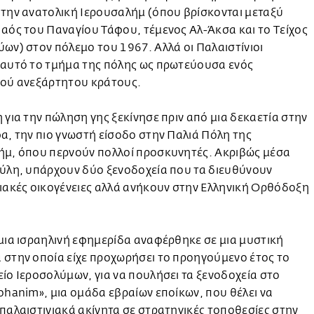
την ανατολική Ιερουσαλήμ (όπου βρίσκονται μεταξύ
αός του Παναγίου Τάφου, τέμενος Αλ-Άκσα και το Τείχος
ων) στον πόλεμο του 1967. Αλλά οι Παλαιστίνιοι
 αυτό το τμήμα της πόλης ως πρωτεύουσα ενός
κού ανεξάρτητου κράτους.
 για την πώληση γης ξεκίνησε πριν από μια δεκαετία στην
α, την πιο γνωστή είσοδο στην Παλιά Πόλη της
ήμ, όπου περνούν πολλοί προσκυνητές. Ακριβώς μέσα
πύλη, υπάρχουν δύο ξενοδοχεία που τα διευθύνουν
ιακές οικογένειες αλλά ανήκουν στην Ελληνική Ορθόδοξη
.
μια ισραηλινή εφημερίδα αναφέρθηκε σε μια μυστική
στην οποία είχε προχωρήσει το προηγούμενο έτος το
ίο Ιεροσολύμων, για να πουλήσει τα ξενοδοχεία στο
ohanim», μια ομάδα εβραίων εποίκων, που θέλει να
παλαιστινιακά ακίνητα σε στρατηγικές τοποθεσίες στην