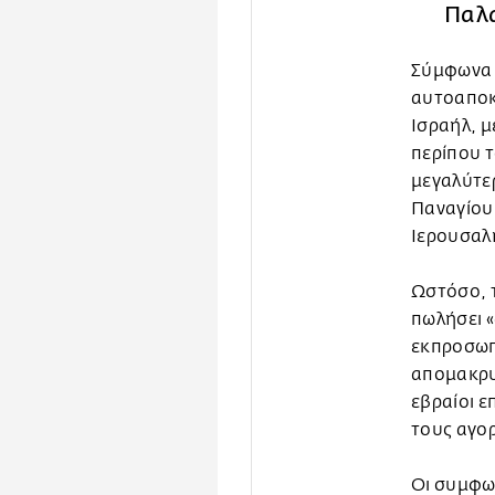
Παλα
Σύμφωνα 
αυτοαποκ
Ισραήλ, μ
περίπου τ
μεγαλύτερ
Παναγίου 
Ιερουσαλή
Ωστόσο, τ
πωλήσει 
εκπροσωπο
απομακρυ
εβραίοι ε
τους αγο
Οι συμφω