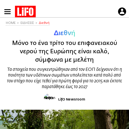
Παράκαμψη
προς
το
HOME
ΕΙΔΗΣΕΙΣ
Διεθνή
κυρίως
Διεθνή
περιεχόμενο
Μόνο το ένα τρίτο του επιφανειακού
νερού της Ευρώπης είναι καλό,
σύμφωνα με μελέτη
Τα στοιχεία που συγκεντρώθηκαν από τον ΕΟΠ δείχνουν ότι η
ποιότητα των υδάτινων σωμάτων υπολείπεται κατά πολύ από
τον στόχο που είχε τεθεί για πρώτη φορά για το 2015 και έκτοτε
παρατάθηκε έως το 2027
LifO Newsroom