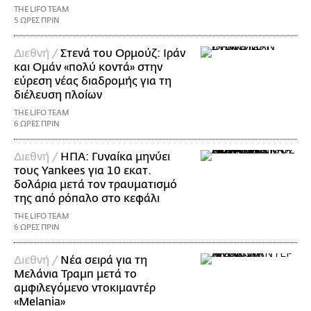
THE LIFO TEAM
5 ΩΡΕΣ ΠΡΙΝ
Διεθνή /
Στενά του Ορμούζ: Ιράν
και Ομάν «πολύ κοντά» στην
εύρεση νέας διαδρομής για τη
διέλευση πλοίων
THE LIFO TEAM
6 ΩΡΕΣ ΠΡΙΝ
Διεθνή /
ΗΠΑ: Γυναίκα μηνύει
τους Yankees για 10 εκατ.
δολάρια μετά τον τραυματισμό
της από ρόπαλο στο κεφάλι
THE LIFO TEAM
6 ΩΡΕΣ ΠΡΙΝ
Διεθνή /
Νέα σειρά για τη
Μελάνια Τραμπ μετά το
αμφιλεγόμενο ντοκιμαντέρ
«Melania»