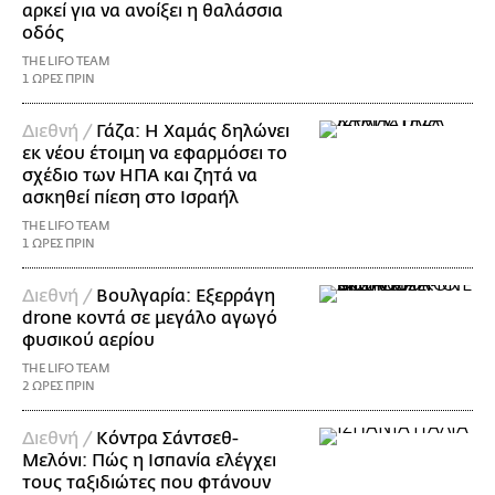
αρκεί για να ανοίξει η θαλάσσια
οδός
THE LIFO TEAM
1 ΩΡΕΣ ΠΡΙΝ
Διεθνή /
Γάζα: Η Χαμάς δηλώνει
εκ νέου έτοιμη να εφαρμόσει το
σχέδιο των ΗΠΑ και ζητά να
ασκηθεί πίεση στο Ισραήλ
THE LIFO TEAM
1 ΩΡΕΣ ΠΡΙΝ
Διεθνή /
Βουλγαρία: Εξερράγη
drone κοντά σε μεγάλο αγωγό
φυσικού αερίου
THE LIFO TEAM
2 ΩΡΕΣ ΠΡΙΝ
Διεθνή /
Κόντρα Σάντσεθ-
Μελόνι: Πώς η Ισπανία ελέγχει
τους ταξιδιώτες που φτάνουν