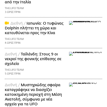
από την Ιταλία
THE LIFO TEAM
3 ΩΡΕΣ ΠΡΙΝ
Διεθνή /
Ιαπωνία: Ο τυφώνας
Dolphin πλήττει τη χώρα και
κατευθύνεται προς την Κίνα
THE LIFO TEAM
4 ΩΡΕΣ ΠΡΙΝ
Διεθνή /
Ταϊλάνδη: Στους 9 οι
νεκροί της φονικής επίθεσης σε
σχολείο
THE LIFO TEAM
5 ΩΡΕΣ ΠΡΙΝ
Διεθνή /
Μυστηριώδης σφαίρα
καταγράφηκε να διασχίζει
κατοικημένη περιοχή στη Μέση
Ανατολή, σύμφωνα με νέα
αρχεία για τα UFO