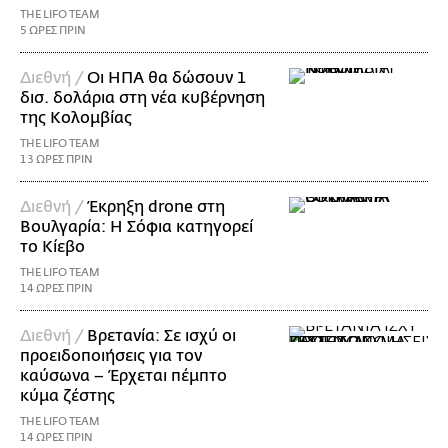
THE LIFO TEAM
5 ΩΡΕΣ ΠΡΙΝ
Διεθνή /
Οι ΗΠΑ θα δώσουν 1
δισ. δολάρια στη νέα κυβέρνηση
της Κολομβίας
THE LIFO TEAM
13 ΩΡΕΣ ΠΡΙΝ
Διεθνή /
Έκρηξη drone στη
Βουλγαρία: Η Σόφια κατηγορεί
το Κίεβο
THE LIFO TEAM
14 ΩΡΕΣ ΠΡΙΝ
Διεθνή /
Βρετανία: Σε ισχύ οι
προειδοποιήσεις για τον
καύσωνα – Έρχεται πέμπτο
κύμα ζέστης
THE LIFO TEAM
14 ΩΡΕΣ ΠΡΙΝ