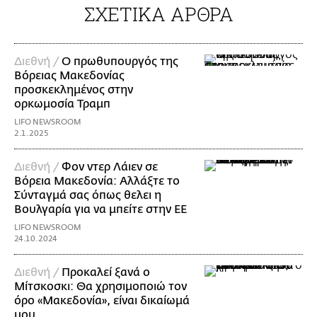
ΣΧΕΤΙΚΑ ΑΡΘΡΑ
Διεθνή /
O πρωθυπουργός της
Βόρειας Μακεδονίας
προσκεκλημένος στην
ορκωμοσία Τραμπ
LIFO NEWSROOM
2.1.2025
Διεθνή /
Φον ντερ Λάιεν σε
Βόρεια Μακεδονία: Αλλάξτε το
Σύνταγμά σας όπως θελει η
Βουλγαρία για να μπείτε στην ΕΕ
LIFO NEWSROOM
24.10.2024
Διεθνή /
Προκαλεί ξανά ο
Μίτσκοσκι: Θα χρησιμοποιώ τον
όρο «Μακεδονία», είναι δικαίωμά
μου