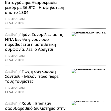
Καταγράφηκε θερμοκρασία
ρεκόρ με 36,9°C - Η υψηλότερη
από το 1884
THE LIFO TEAM
18 ΛΕΠΤΑ ΠΡΙΝ
Διεθνή /
Ιράν: Συνομιλίες με τις
ΗΠΑ δεν θα γίνουν όσο
παραβιάζεται η μεταβατική
συμφωνία, λέει ο Αραγτσί
THE LIFO TEAM
34 ΛΕΠΤΑ ΠΡΙΝ
Διεθνή /
Πώς η σύγκρουση
Σάντσεθ - Μελόνι ταλαιπωρεί
τους τουρίστες
THE LIFO TEAM
55 ΛΕΠΤΑ ΠΡΙΝ
Διεθνή /
Χούθι: Έπληξαν
σαουδαραβικό διυλιστήριο στην