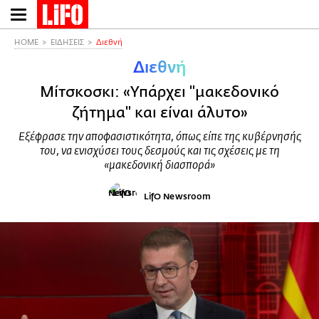
Παράκαμψη
προς
το
HOME
ΕΙΔΗΣΕΙΣ
Διεθνή
κυρίως
Διεθνή
περιεχόμενο
Μίτσκοσκι: «Υπάρχει "μακεδονικό
ζήτημα" και είναι άλυτο»
Εξέφρασε την αποφασιστικότητα, όπως είπε της κυβέρνησής
του, να ενισχύσει τους δεσμούς και τις σχέσεις με τη
«μακεδονική διασπορά»
LifO Newsroom