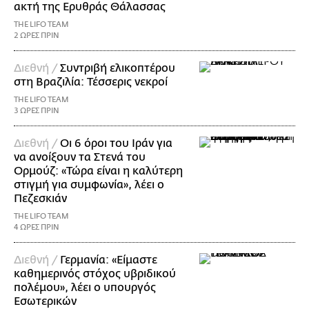
ακτή της Ερυθράς Θάλασσας
THE LIFO TEAM
2 ΩΡΕΣ ΠΡΙΝ
Διεθνή /
Συντριβή ελικοπτέρου
στη Βραζιλία: Τέσσερις νεκροί
THE LIFO TEAM
3 ΩΡΕΣ ΠΡΙΝ
Διεθνή /
Οι 6 όροι του Ιράν για
να ανοίξουν τα Στενά του
Ορμούζ: «Τώρα είναι η καλύτερη
στιγμή για συμφωνία», λέει ο
Πεζεσκιάν
THE LIFO TEAM
4 ΩΡΕΣ ΠΡΙΝ
Διεθνή /
Γερμανία: «Είμαστε
καθημερινός στόχος υβριδικού
πολέμου», λέει ο υπουργός
Εσωτερικών