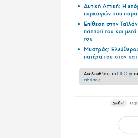
Δυτική Αττική: Η επ
πυρκαγιών που παρα
Επίθεση στην Ταϊλάν
παππού του και μετ
του
Μυστράς: Ελεύθερος
πατέρα του στον κα
Ακολουθήστε το
LiFO.gr
σ
ειδήσεις
Διεθνή
Tags