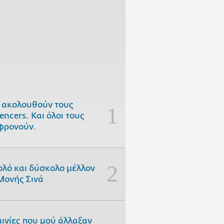
 ακολουθούν τους
uencers. Και όλοι τους
φρονούν.
ολό και δύσκολο μέλλον
Μονής Σινά
αινίες που μού άλλαξαν