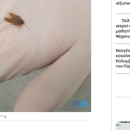
«έξυπν
Ταϊλ
νεκροί
μαθητή
Ψάχνου
Νεογέν
κοκαΐν
Κολομβί
τον Πά
ing.