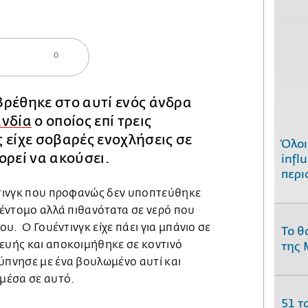
0
βρέθηκε στο αυτί ενός άνδρα
ανδία
ο οποίος επί τρεις
 είχε σοβαρές ενοχλήσεις σε
Όλοι
ορεί να ακούσει.
infl
περι
έντινγκ που προφανώς δεν υποπτεύθηκε
ε έντομο αλλά πιθανότατα σε νερό που
του. Ο Γουέντινγκ είχε πάει για μπάνιο σε
Το θ
κευής και αποκοιμήθηκε σε κοντινό
της 
ύπνησε με ένα βουλωμένο αυτί και
 μέσα σε αυτό.
51 τ