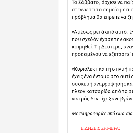
Το Σάββατο, άρχισε να παίρ
στεγνώσει το σημείο με πισ
πρόβλημα θα έπρεπε να ζη
«Αμέσως μετά από αυτό, έν
που σχεδόν έχασε την ακοή
κοιμηθεί. Τη Δευτέρα, ανα
προκειμένου να εξεταστεί
«Κυριολεκτικά τη στιγμή π
έχεις ένα έντομο στο αυτί 
συσκευή αναρρόφησης και 
πλέον κατσαρίδα από το αυ
γιατρός δεν είχε ξαναβγάλ
Με πληροφορίες από Guardia
ΕΙΔΗΣΕΙΣ ΣΗΜΕΡΑ: