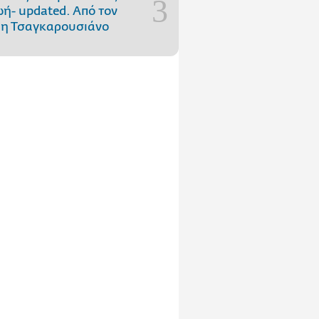
ωή- updated. Aπό τον
η Τσαγκαρουσιάνο