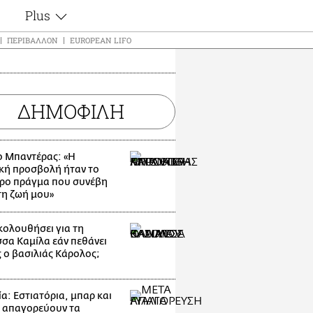
Plus
ς
Θέματα
ΠΕΡΙΒΆΛΛΟΝ
EUROPEAN LIFO
Συνεντεύξεις
ς
Videos
τα
Αφιερώματα
t
ΔΗΜΟΦΙΛΗ
Ζώδια
Εξομολογήσεις
Blogs
μη
ο Μπαντέρας: «Η
Οι Αθηναίοι
κή προσβολή ήταν το
ς
ρο πράγμα που συνέβη
Απώλειες
τη ζωή μου»
Lgbtqi+
Επιλογές
ακολουθήσει για τη
σσα Καμίλα εάν πεθάνει
 ο βασιλιάς Κάρολος;
α: Εστιατόρια, μπαρ και
 απαγορεύουν τα