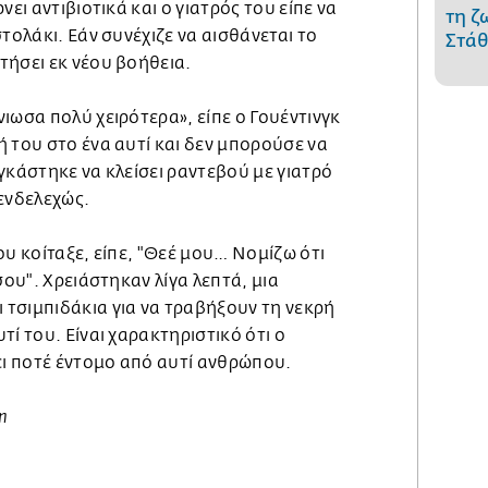
νει αντιβιοτικά και ο γιατρός του είπε να
τη ζ
τολάκι. Εάν συνέχιζε να αισθάνεται το
Στάθ
τήσει εκ νέου βοήθεια.
ιωσα πολύ χειρότερα», είπε ο Γουέντινγκ
 του στο ένα αυτί και δεν μπορούσε να
γκάστηκε να κλείσει ραντεβού με γιατρό
 ενδελεχώς.
ου κοίταξε, είπε, "Θεέ μου… Νομίζω ότι
σου". Χρειάστηκαν λίγα λεπτά, μια
τσιμπιδάκια για να τραβήξουν τη νεκρή
τί του. Είναι χαρακτηριστικό ότι ο
ει ποτέ έντομο από αυτί ανθρώπου.
n