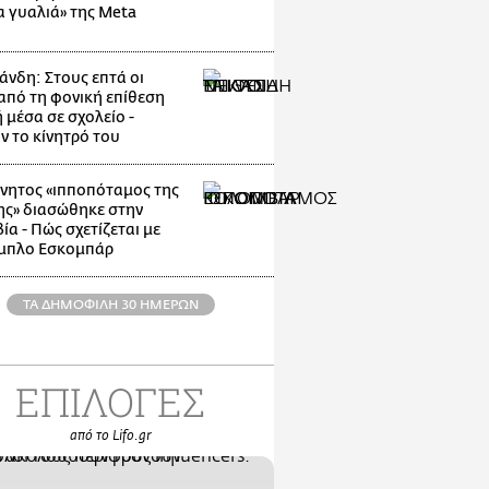
α γυαλιά» της Meta
άνδη: Στους επτά οι
 από τη φονική επίθεση
 μέσα σε σχολείο -
ν το κίνητρό του
νητος «ιπποπόταμος της
ης» διασώθηκε στην
α - Πώς σχετίζεται με
μπλο Εσκομπάρ
ΤΑ ΔΗΜΟΦΙΛΗ 30 ΗΜΕΡΩΝ
ΕΠΙΛΟΓΕΣ
από το Lifo.gr