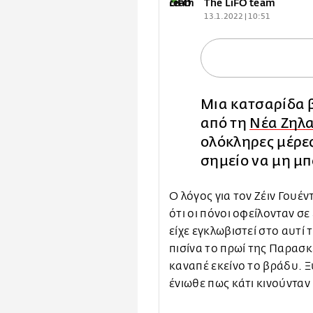
The LiFO team
13.1.2022 | 10:51
Μια κατσαρίδα 
από τη
Νέα Ζηλ
ολόκληρες μέρες
σημείο να μη μπ
Ο λόγος για τον Ζέιν Γου
ότι οι πόνοι οφείλονταν σ
είχε εγκλωβιστεί στο αυτί 
πισίνα το πρωί της Παρασ
καναπέ εκείνο το βράδυ. Ξ
ένιωθε πως κάτι κινούνταν