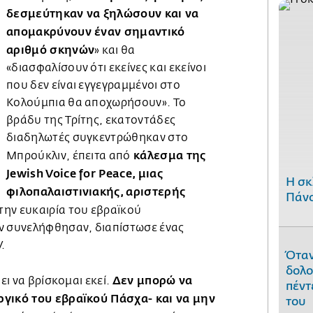
δεσμεύτηκαν να ξηλώσουν και να
απομακρύνουν έναν σημαντικό
αριθμό σκηνών
» και θα
«διασφαλίσουν ότι εκείνες και εκείνοι
που δεν είναι εγγεγραμμένοι στο
Κολούμπια θα αποχωρήσουν». Το
βράδυ της Τρίτης, εκατοντάδες
διαδηλωτές συγκεντρώθηκαν στο
κάλεσμα της
Μπρούκλιν, έπειτα από
Jewish Voice for Peace, μιας
H σκ
φιλοπαλαιστινιακής, αριστερής
Πάνο
την ευκαιρία του εβραϊκού
ν συνελήφθησαν, διαπίστωσε ένας
V.
Όταν
δολο
Δεν μπορώ να
πει να βρίσκομαι εκεί.
πέντ
ργικό του εβραϊκού Πάσχα- και να μην
του