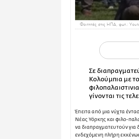
Φοιτητές στις ΗΠΑ, φωτ.: You
Σε διαπραγματεύ
Κολούμπια με τ
φιλοπαλαιστινι
γίνονται τις τελ
Έπειτα από μια νύχτα έντα
Νέας Υόρκης και φιλο-παλ
να διαπραγματευτούν για 
ενδεχόμενη πλήρη εκκένωσ