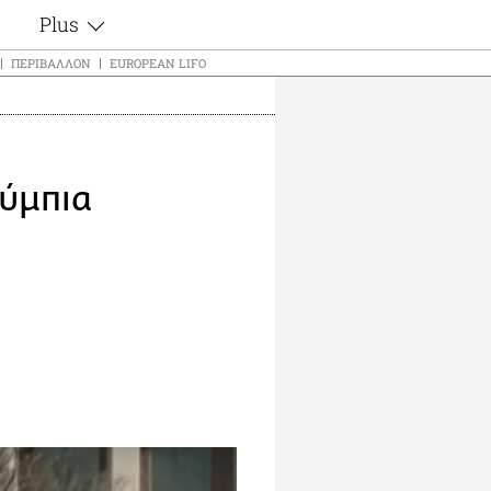
Plus
ς
Θέματα
ΠΕΡΙΒΆΛΛΟΝ
EUROPEAN LIFO
Συνεντεύξεις
ς
Videos
τα
Αφιερώματα
t
Ζώδια
ούμπια
Εξομολογήσεις
Blogs
μη
Οι Αθηναίοι
ς
Απώλειες
Lgbtqi+
Επιλογές