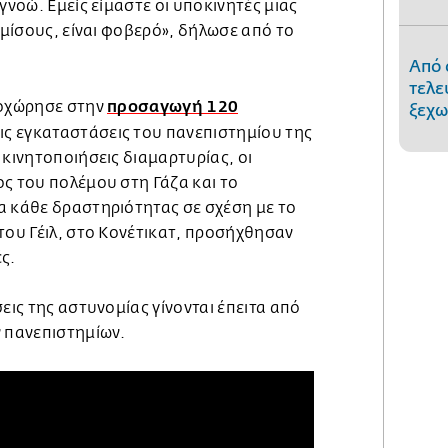
γνοώ. Εμείς είμαστε οι υποκινητές μιας
υ μίσους, είναι φοβερό», δήλωσε από το
Από 
τελε
προσαγωγή 120
ροχώρησε στην
ξεχω
ις εγκαταστάσεις του πανεπιστημίου της
 κινητοποιήσεις διαμαρτυρίας, οι
ς του πολέμου στη Γάζα και το
α κάθε δραστηριότητας σε σχέση με το
του Γέιλ, στο Κονέτικατ, προσήχθησαν
ές.
εις της αστυνομίας γίνονται έπειτα από
ν πανεπιστημίων.