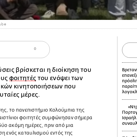
tube
0
σεις βρίσκεται η διοίκηση του
Βρετανί
επανεξε
ους
φοιτητές
του ενόψει των
πρόσλη
ακών κινητοποιήσεων που
παραίτ
λογοκ
ευταίες μέρες.
«Ντρ
σης, το πανεπιστήμιο Κολούμπια της
Πορτογ
αιστίνιοι φοιτητές συμφώνησαν σήμερα
Ισραήλ
συναυλ
δύο ακόμη ημέρες, πριν από μια
η ενός καταυλισμού εντός της