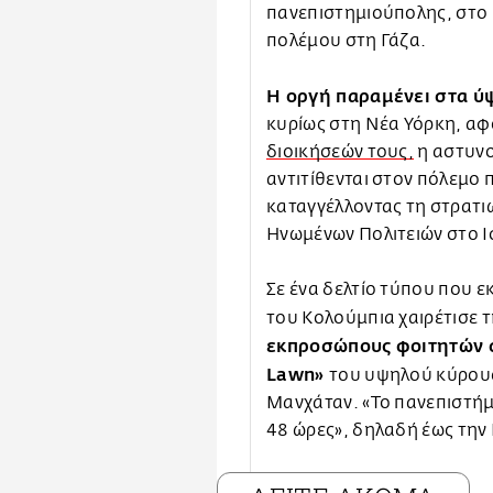
πανεπιστημιούπολης, στο 
πολέμου στη Γάζα.
Η οργή παραμένει στα ύ
κυρίως στη Νέα Υόρκη, αφ
διοικήσεών τους,
η αστυνο
αντιτίθενται στον πόλεμο 
καταγγέλλοντας τη στρατι
Ηνωμένων Πολιτειών στο 
Σε ένα δελτίο τύπου που ε
του Κολούμπια χαιρέτισε τ
εκπροσώπους φοιτητών σ
Lawn»
του υψηλού κύρους
Μανχάταν. «Το πανεπιστήμι
48 ώρες», δηλαδή έως την