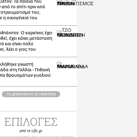
ίλτον: Τα παιδιά του
 από το σπίτι πριν από
τοτραυματισμό του,
ε η οικογένειά του
Μπάιντεν: Ο καρκίνος έχει
θεί, έχει κάνει μετάσταση
ά και είναι πολύ
, λέει ο γιος του
κλήθηκε γνωστή
άδα στη Γαλλία - Πιθανή
ία θραυσμάτων γυαλιού
ΤΑ ΔΗΜΟΦΙΛΗ 30 ΗΜΕΡΩΝ
ΕΠΙΛΟΓΕΣ
από το Lifo.gr