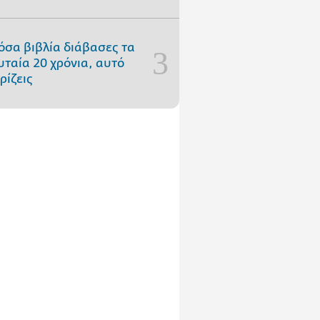
όσα βιβλία διάβασες τα
υταία 20 χρόνια, αυτό
ρίζεις