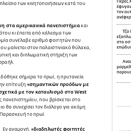
Πέρεζ Χ
πλαίσιο των κινητοποιήσεων κατά του
έφυγαν
τον αυ
ανέφερ
ψη στα αμερικανικά πανεπιστήμια
και
Τζο 
ότου κι έπειτα από κάλεσμα των
εξαπλω
μία συνέλαβε αριθμό φοιτητών που
στα οστ
επώδυνο
που μαίνεται στον παλαιστινιακό θύλακα,
ωτική και διπλωματική στήριξη των
Ανα
Ισραήλ.
μαρμελ
παρουσ
κδόθηκε σήμερα το πρωί, η πρυτανεία
«σημαντικών προόδων με
ην επίτευξη
χετικά με τον καταυλισμό στο West
 πανεπιστημίου, που βρίσκεται στο
ο θα συνεχίσει τον διάλογο για ακόμη
 Παρασκευή το πρωί.
«διαδηλωτές φοιτητές
Εν αναμονή,