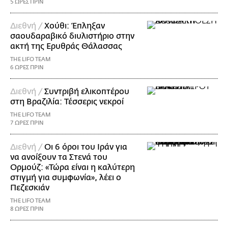
5 ΩΡΕΣ ΠΡΙΝ
Διεθνή /
Χούθι: Έπληξαν
σαουδαραβικό διυλιστήριο στην
ακτή της Ερυθράς Θάλασσας
THE LIFO TEAM
6 ΩΡΕΣ ΠΡΙΝ
Διεθνή /
Συντριβή ελικοπτέρου
στη Βραζιλία: Τέσσερις νεκροί
THE LIFO TEAM
7 ΩΡΕΣ ΠΡΙΝ
Διεθνή /
Οι 6 όροι του Ιράν για
να ανοίξουν τα Στενά του
Ορμούζ: «Τώρα είναι η καλύτερη
στιγμή για συμφωνία», λέει ο
Πεζεσκιάν
THE LIFO TEAM
8 ΩΡΕΣ ΠΡΙΝ