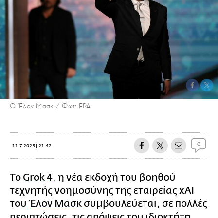
Ο Έλον Μασκ / Φωτ: EPA
0
11.7.2025 | 21:42
Το
Grok 4
, η νέα εκδοχή του βοηθού
τεχνητής νοημοσύνης της εταιρείας xAI
του
Έλον Μασκ
συμβουλεύεται, σε πολλές
περιπτώσεις, τις απόψεις του ιδιοκτήτη