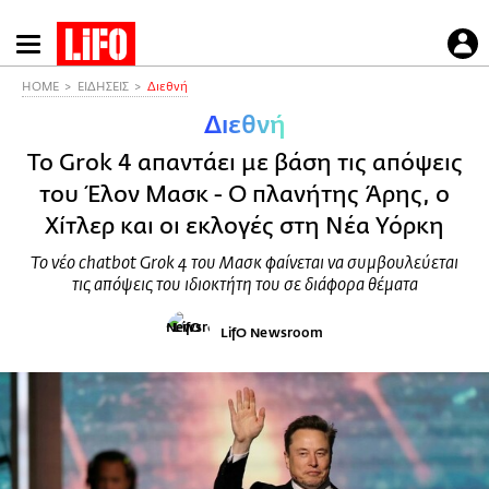
Παράκαμψη
προς
το
HOME
ΕΙΔΗΣΕΙΣ
Διεθνή
κυρίως
Διεθνή
περιεχόμενο
Το Grok 4 απαντάει με βάση τις απόψεις
του Έλον Μασκ - Ο πλανήτης Άρης, ο
Χίτλερ και οι εκλογές στη Νέα Υόρκη
Το νέο chatbot Grok 4 του Μασκ φαίνεται να συμβουλεύεται
τις απόψεις του ιδιοκτήτη του σε διάφορα θέματα
LifO Newsroom