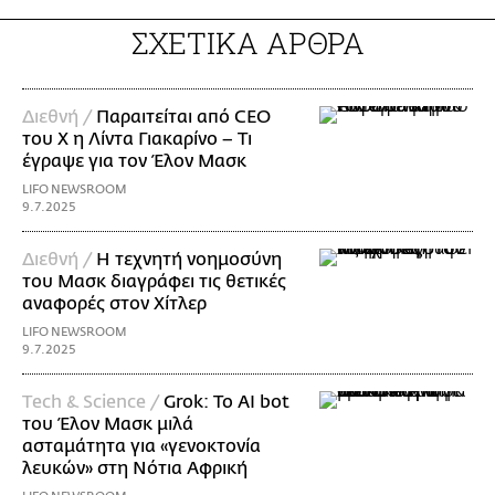
ΣΧΕΤΙΚΑ ΑΡΘΡΑ
Διεθνή /
Παραιτείται από CEO
του X η Λίντα Γιακαρίνο – Τι
έγραψε για τον Έλον Μασκ
LIFO NEWSROOM
9.7.2025
Διεθνή /
Η τεχνητή νοημοσύνη
του Μασκ διαγράφει τις θετικές
αναφορές στον Χίτλερ
LIFO NEWSROOM
9.7.2025
Τech & Science /
Grok: Το AI bot
του Έλον Μασκ μιλά
ασταμάτητα για «γενοκτονία
λευκών» στη Νότια Αφρική