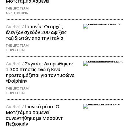
Μοτζτάμπα Χαμενεΐ
THE LIFO TEAM
46 ΛΕΠΤΑ ΠΡΙΝ
Διεθνή /
Ισπανία: Οι αρχές
έλεγξαν σχεδόν 200 αφίξεις
ταξιδιωτών από την Ιταλία
THE LIFO TEAM
1 ΩΡΕΣ ΠΡΙΝ
Διεθνή /
Σαγκάη: Ακυρώθηκαν
1.300 πτήσεις ενώ η Κίνα
προετοιμάζεται για τον τυφώνα
«Dolphin»
THE LIFO TEAM
1 ΩΡΕΣ ΠΡΙΝ
Διεθνή /
Ιρανικό μέσο: Ο
Μοτζτάμπα Χαμενεΐ
συναντήθηκε με Μασούντ
Πεζεσκιάν