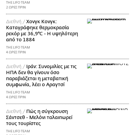
THE LIFO TEAM
2 ΩΡΕΣ ΠΡΙΝ
Διεθνή /
Χονγκ Κονγκ:
Καταγράφηκε θερμοκρασία
ρεκόρ με 36,9°C - Η υψηλότερη
από το 1884
THE LIFO TEAM
4 ΩΡΕΣ ΠΡΙΝ
Διεθνή /
Ιράν: Συνομιλίες με τις
ΗΠΑ δεν θα γίνουν όσο
παραβιάζεται η μεταβατική
συμφωνία, λέει ο Αραγτσί
THE LIFO TEAM
4 ΩΡΕΣ ΠΡΙΝ
Διεθνή /
Πώς η σύγκρουση
Σάντσεθ - Μελόνι ταλαιπωρεί
τους τουρίστες
THE LIFO TEAM