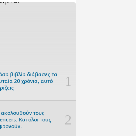
όσα βιβλία διάβασες τα
υταία 20 χρόνια, αυτό
ρίζεις
 ακολουθούν τους
uencers. Και όλοι τους
φρονούν.