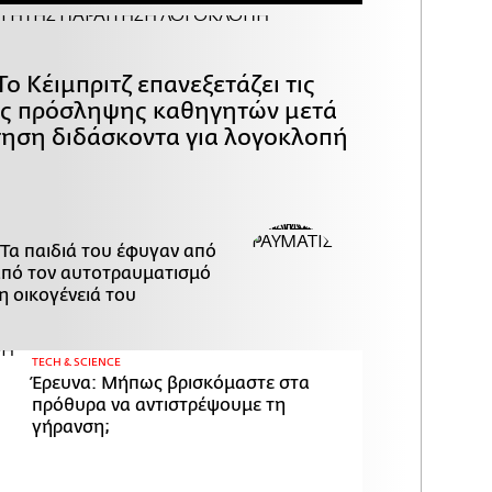
Το Κέιμπριτζ επανεξετάζει τις
ες πρόσληψης καθηγητών μετά
τηση διδάσκοντα για λογοκλοπή
 Τα παιδιά του έφυγαν από
 από τον αυτοτραυματισμό
η οικογένειά του
ΤECH & SCIENCE
Έρευνα: Μήπως βρισκόμαστε στα
πρόθυρα να αντιστρέψουμε τη
γήρανση;