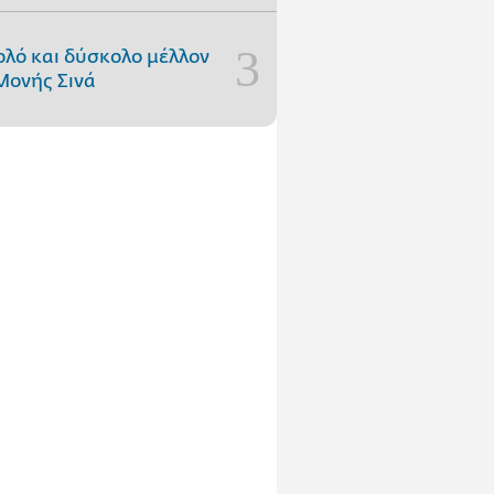
ολό και δύσκολο μέλλον
Μονής Σινά