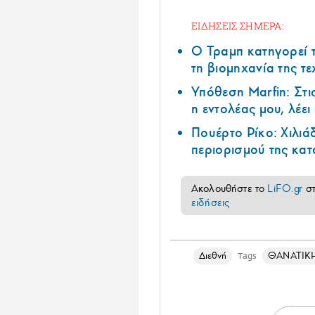
ΕΙΔΗΣΕΙΣ ΣΗΜΕΡΑ:
Ο Τραμπ κατηγορεί τ
τη βιομηχανία της τ
Υπόθεση Marfin: Στι
η εντολέας μου, λέε
Πουέρτο Ρίκο: Χιλιά
περιορισμού της κα
Ακολουθήστε το
LiFO.gr
σ
ειδήσεις
Διεθνή
ΘΑΝΑΤΙΚ
Tags