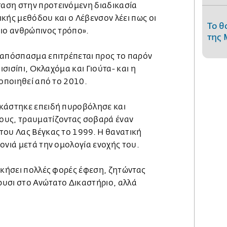
αση στην προτεινόμενη διαδικασία
κής μεθόδου και ο Λέβενσον λέει πως οι
Το θ
πιο ανθρώπινος τρόπο».
της 
 απόσπασμα επιτρέπεται προς το παρόν
Μισισίπι, Οκλαχόμα και Γιούτα- και η
μοποιηθεί από το 2010.
κάστηκε επειδή πυροβόλησε και
ους, τραυματίζοντας σοβαρά έναν
του Λας Βέγκας το 1999. Η θανατική
ονιά μετά την ομολογία ενοχής του.
σκήσει πολλές φορές έφεση, ζητώντας
υσι στο Ανώτατο Δικαστήριο, αλλά