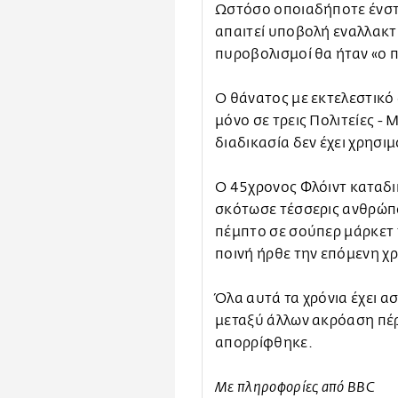
Ωστόσο οποιαδήποτε ένστ
απαιτεί υποβολή εναλλακτι
πυροβολισμοί θα ήταν «ο 
Ο θάνατος με εκτελεστικό
μόνο σε τρεις Πολιτείες - 
διαδικασία δεν έχει χρησι
Ο 45χρονος Φλόιντ καταδι
σκότωσε τέσσερις ανθρώπ
πέμπτο σε σούπερ μάρκετ 
ποινή ήρθε την επόμενη χρ
Όλα αυτά τα χρόνια έχει α
μεταξύ άλλων ακρόαση πέρ
απορρίφθηκε.
Με πληροφορίες από BBC