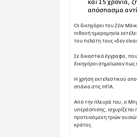
και 15 χρόνια, 
απόσπασμα αντί
Οι δικηγόροι του Ζέιν Μάι
πιθανή ημερομηνία εκτέλεσ
του πελάτη τους «δεν είνα
Σε δικαστικά έγγραφα, που 
δικηγόροι σημείωσαν πως η
Η χρήση εκτελεστικού απο
σπάνια στις ΗΠΑ.
Από την πλευρά του, ο Μπ
υπεράσπισης, ισχυρίζεται 
προτεινόμενη τριών ουσιώ
κράτος.