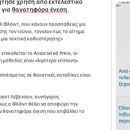
ζήτησε χρήση από εκτελεστικό
 για
θανατηφόρα ένεση
.
κλ Φλόιντ, που κάνουν προσπάθειες για
ης τον Ιούνιο, τόνισαν πως το αίτημα
ι μια τακτική καθυστέρησης».
επικαλείται το Associated Press, οι
 μέθοδος είναι «λιγότερο επίπονη».
Από 
σπάσματος σε θανατικές καταδίκες είναι
τελε
ξεχω
ραντ Λέβενσον, συνήγορος
πως ο Φλόιντ θέλει να αποφύγει την
Όλοι
ν θανατηφόρα ένεση που επιβάλλει το
infl
περι