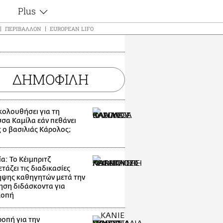
Plus
ς
Θέματα
ΠΕΡΙΒΆΛΛΟΝ
EUROPEAN LIFO
Συνεντεύξεις
ς
Videos
τα
Αφιερώματα
t
ΔΗΜΟΦΙΛΗ
Ζώδια
Εξομολογήσεις
Blogs
μη
ακολουθήσει για τη
Οι Αθηναίοι
σσα Καμίλα εάν πεθάνει
ς
 ο βασιλιάς Κάρολος;
Απώλειες
Lgbtqi+
Επιλογές
α: Το Κέιμπριτζ
τάζει τις διαδικασίες
ψης καθηγητών μετά την
ηση διδάσκοντα για
λοπή
οπή για την