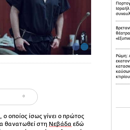
Πορτογ
Ισραήλ
συναυλ
Βρετανί
θέατρα
«έξυπν
Ρώμη: 
εκατον
κατασκ
καύσων
κτιρίου
0
 ο οποίος ίσως γίνει ο πρώτος
α θανατωθεί στη
Νεβάδα
εδώ