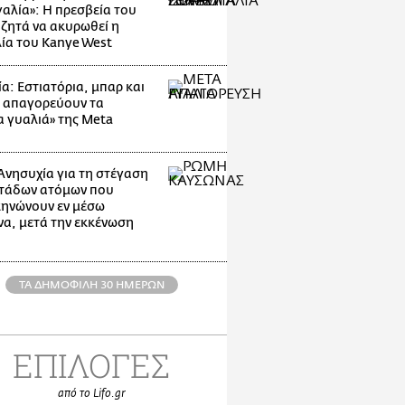
αλία»: Η πρεσβεία του
 ζητά να ακυρωθεί η
ία του Kanye West
α: Εστιατόρια, μπαρ και
 απαγορεύουν τα
α γυαλιά» της Meta
Ανησυχία για τη στέγαση
τάδων ατόμων που
ηνώνουν εν μέσω
α, μετά την εκκένωση
ΤΑ ΔΗΜΟΦΙΛΗ 30 ΗΜΕΡΩΝ
ΕΠΙΛΟΓΕΣ
από το Lifo.gr