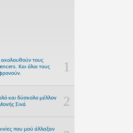
 ακολουθούν τους
uencers. Και όλοι τους
φρονούν.
ολό και δύσκολο μέλλον
Μονής Σινά
αινίες που μού άλλαξαν