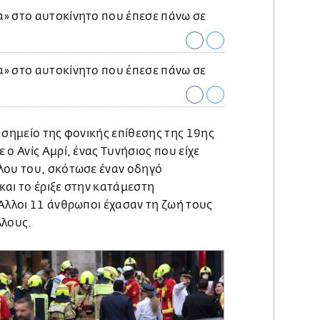
 σημείο της φονικής επίθεσης της 19ης
 ο Ανίς Αμρί, ένας Τυνήσιος που είχε
λου του, σκότωσε έναν οδηγό
και το έριξε στην κατάμεστη
 Άλλοι 11 άνθρωποι έχασαν τη ζωή τους
λλους.