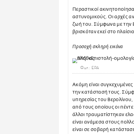
Περαστικοί ακινητοποίησα
αστυνομικούς. Οι αρχές α
ζωή του. Σύμφωνα με την B
βρισκόταν εκεί στο πλαίσι
Προσοχή σκληρή εικόνα
Φωτ.: EPA
Ακόμη είναι συγκεχυμένες 
την κατάστασή τους. Σύμ
υπηρεσίας του Βερολίνου
από τους οποίους οι πέντε
άλλοι τραυματίστηκαν ελαφ
είναι ανάμεσα στους πολλ
είναι σε σοβαρή κατάστασ