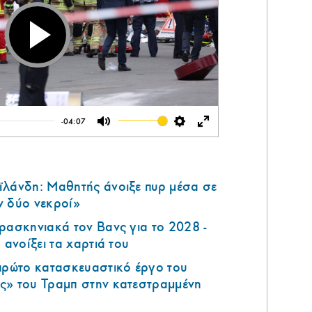
Play
-04:07
Mute
Settings
Enter
fullscreen
ϊλάνδη: Μαθητής άνοιξε πυρ μέσα σε
ν δύο νεκροί»
ρασκηνιακά τον Βανς για το 2028 -
 ανοίξει τα χαρτιά του
 πρώτο κατασκευαστικό έργο του
ς» του Τραμπ στην κατεστραμμένη