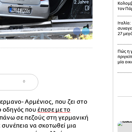
Κολομβί
τον Πά
Ιταλία
συναγε
27 μεγά
Πώς η 
πριγκίπ
μία οι
0
ερμανο- Αρμένιος, που ζει στο
 ο οδηγός που
έπεσε με το
πάνω σε πεζούς στη γερμανική
 συνέπεια να σκοτωθεί μια