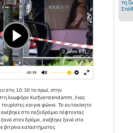
τη ζ
Στάθ
Play
-00:58
Mute
Settings
Enter
fullscreen
ου στις 10:30 το πρωί, στην
 στη λεωφόρο Kurfuerstendamm, ένας
τουρίστες και για ψώνια. Το αυτοκίνητο
 ανέβηκε στο πεζοδρόμιο πέφτοντας
 ξανά στον δρόμο, ανέβηκε ξανά στο
σε βιτρίνα καταστήματος.