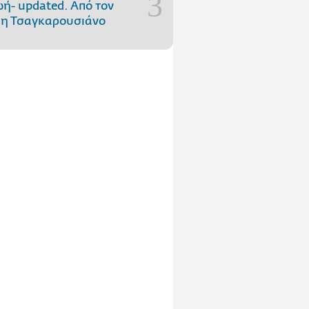
ωή- updated. Aπό τον
η Τσαγκαρουσιάνο