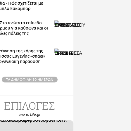
α - Πώς σχετίζεται με
μπλο Εσκομπάρ
: Στο ανώτατο επίπεδο
ρμού για καύσωνα και οι
λες πόλεις της
γέννηση της κόρης της
ισσας Ευγενίας «σπάει»
κογενειακή παράδοση
ΤΑ ΔΗΜΟΦΙΛΗ 30 ΗΜΕΡΩΝ
ΕΠΙΛΟΓΕΣ
από το Lifo.gr