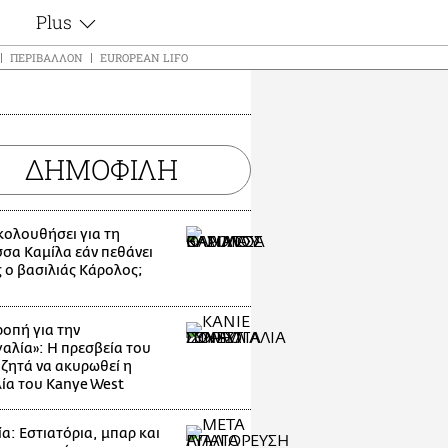
Plus
ς
Θέματα
ΠΕΡΙΒΆΛΛΟΝ
EUROPEAN LIFO
Συνεντεύξεις
ς
Videos
τα
Αφιερώματα
t
ΔΗΜΟΦΙΛΗ
Ζώδια
Εξομολογήσεις
Blogs
μη
ακολουθήσει για τη
Οι Αθηναίοι
ς
σσα Καμίλα εάν πεθάνει
Απώλειες
 ο βασιλιάς Κάρολος;
Lgbtqi+
Επιλογές
οπή για την
αλία»: Η πρεσβεία του
 ζητά να ακυρωθεί η
ία του Kanye West
α: Εστιατόρια, μπαρ και