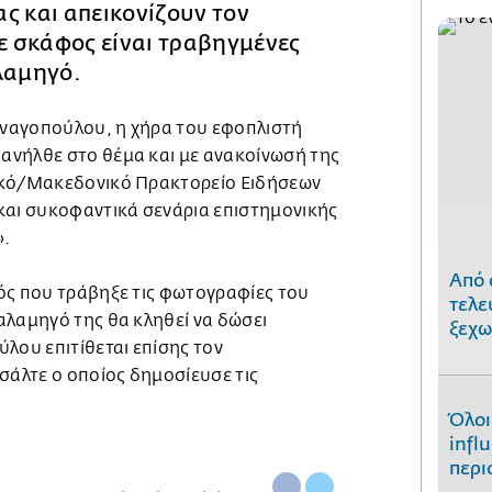
ς και απεικονίζουν τον
 σκάφος είναι τραβηγμένες
λαμηγό.
ναγοπούλου, η χήρα του εφοπλιστή
ανήλθε στο θέμα και με ανακοίνωσή της
ϊκό/Μακεδονικό Πρακτορείο Ειδήσεων
και συκοφαντικά σενάρια επιστημονικής
».
Από 
ός που τράβηξε τις φωτογραφίες του
τελε
αλαμηγό της θα κληθεί να δώσει
ξεχω
λου επιτίθεται επίσης τον
άλτε ο οποίος δημοσίευσε τις
Όλοι
infl
περι