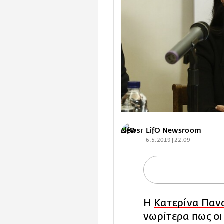
LifO Newsroom
6.5.2019 | 22:09
H
Kατερίνα Πα
νωρίτερα πως οι