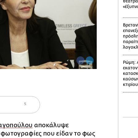
θέατρα
«έξυπν
Βρετανί
επανεξε
πρόσλη
παραίτ
λογοκ
Ρώμη: 
εκατον
κατασκ
καύσων
κτιρίου
5
ναγοπούλου
αποκάλυψε
 φωτογραφίες που είδαν το φως