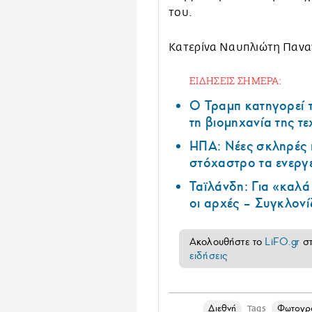
του.
Κατερίνα Ναυπλιώτη Παν
ΕΙΔΗΣΕΙΣ ΣΗΜΕΡΑ:
Ο Τραμπ κατηγορεί τ
τη βιομηχανία της τ
ΗΠΑ: Nέες σκληρές 
στόχαστρο τα ενεργ
Ταϊλάνδη: Για «καλ
οι αρχές – Συγκλονί
Ακολουθήστε το
LiFO.gr
σ
ειδήσεις
Διεθνή
Φωτογρα
Tags