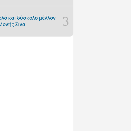
ολό και δύσκολο μέλλον
Μονής Σινά