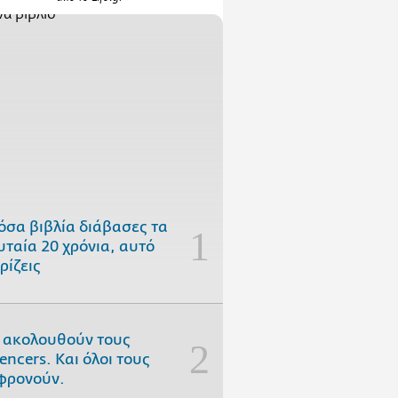
όσα βιβλία διάβασες τα
υταία 20 χρόνια, αυτό
ρίζεις
 ακολουθούν τους
uencers. Και όλοι τους
φρονούν.