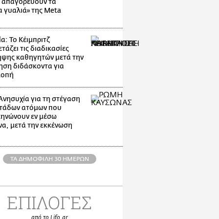
 απαγορεύουν τα
α γυαλιά» της Meta
α: Το Κέιμπριτζ
τάζει τις διαδικασίες
ψης καθηγητών μετά την
ηση διδάσκοντα για
λοπή
Ανησυχία για τη στέγαση
τάδων ατόμων που
ηνώνουν εν μέσω
α, μετά την εκκένωση
ΤΑ ΔΗΜΟΦΙΛΗ 30 ΗΜΕΡΩΝ
ΕΠΙΛΟΓΕΣ
από το Lifo.gr