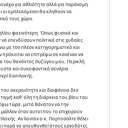
μονάχα για αθλιότητα αλλά για παράνομη
οι οι εμπλεκόμενοι θα κληθούν να
ικό τους χώρο.
 ηλίου φαεινότερη. Όπως φυσικά και
να επενδύσουν πολιτικά στις χυδαίες
νω με τον πλέον κατηγορηματικό και
 πρόκειται να επιτρέψω σε κανέναν να
μα του θανόντος συζύγου μου, Περικλή
υστα και συκοφαντικά σενάρια
περί διαπλοκής.
 του ακεραιότητα και διαφάνεια δεν
ιγμή καθ' όλη τη διάρκεια του βίου του
ρέψω τώρα, μετά θάνατον να την
μάλλον όταν αυτοί που το επιχειρούν
απλοκής. Αν λοιπόν ο κ. Πορτοσάλτε θέλει
χει παρά να απευθυνθεί στους εργοδότες