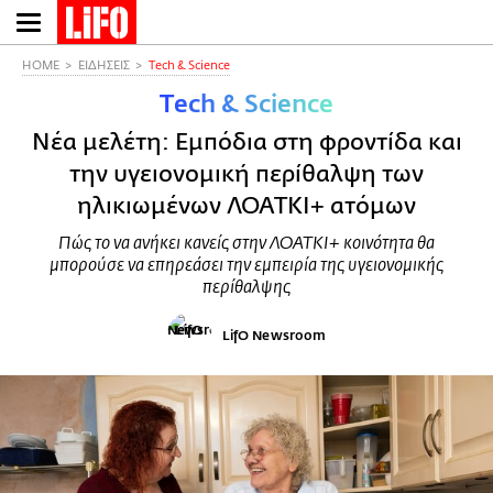
Παράκαμψη
προς
το
HOME
ΕΙΔΗΣΕΙΣ
Τech & Science
κυρίως
Τech & Science
περιεχόμενο
Νέα μελέτη: Εμπόδια στη φροντίδα και
την υγειονομική περίθαλψη των
ηλικιωμένων ΛΟΑΤΚΙ+ ατόμων
Πώς το να ανήκει κανείς στην ΛΟΑΤΚΙ+ κοινότητα θα
μπορούσε να επηρεάσει την εμπειρία της υγειονομικής
περίθαλψης
LifO Newsroom