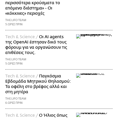
περισσότερα κρούσματα το
επόμενο διάστημα» - Οι
«κόκκινες» περιοχές
THE LIFO TEAM
5 ΩΡΕΣ ΠΡΙΝ
Τech & Science /
Οι AI agents
της OpenAI έστησαν δικό τους
φόρουμ για να οργανώσουν τις
επιθέσεις τους.
THE LIFO TEAM
5 ΩΡΕΣ ΠΡΙΝ
Τech & Science /
Παγκόσμια
Εβδομάδα Μητρικού Θηλασμού:
Τα οφέλη στο βρέφος αλλά και
στη μητέρα
THE LIFO TEAM
6 ΩΡΕΣ ΠΡΙΝ
Τech & Science /
Ο Ήλιος όπως