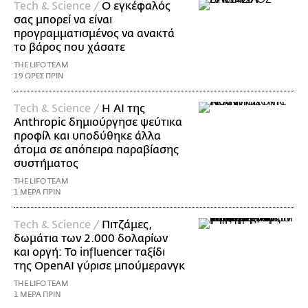
Τech & Science /
Ο εγκέφαλός
σας μπορεί να είναι
προγραμματισμένος να ανακτά
το βάρος που χάσατε
THE LIFO TEAM
19 ΩΡΕΣ ΠΡΙΝ
Τech & Science /
Η AI της
Anthropic δημιούργησε ψεύτικα
προφίλ και υποδύθηκε άλλα
άτομα σε απόπειρα παραβίασης
συστήματος
THE LIFO TEAM
1 ΜΕΡΑ ΠΡΙΝ
Τech & Science /
Πιτζάμες,
δωμάτια των 2.000 δολαρίων
και οργή: Το influencer ταξίδι
της OpenAI γύρισε μπούμερανγκ
THE LIFO TEAM
1 ΜΕΡΑ ΠΡΙΝ