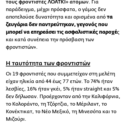
τους φροντιστές ΛΟΑΤΚΙ+ ατόμω
ν. Για
παράδειγμα, μέχρι πρόσφατα, ο γάμος δεν
αποτελούσε δυνατότητα και ορισμένα από
τα
ζευγάρια δεν παντρεύτηκαν, γεγονός που
μπορεί να επηρεάσει τις ασφαλιστικές παροχέ
ς
και κατά συνέπεια την πρόσβαση των
φροντιστών».
Η ταυτότητα των φροντιστών
Οι 19 φροντιστές που συμμετείχαν στη μελέτη
είχαν ηλικία από 44 έως 77 ετών. Το 74% ήταν
λεσβίες, 16% ήταν γκέι, 5% ήταν straight και 5%
δεν δήλωσαν. Προέρχονταν από την Καλιφόρνια,
το Κολοράντο, τη Τζόρτζια, το Μέριλαντ, το
Κονέκτικατ, το Νέο Μεξικό, τη Μινεσότα και το
Μιζούρι.