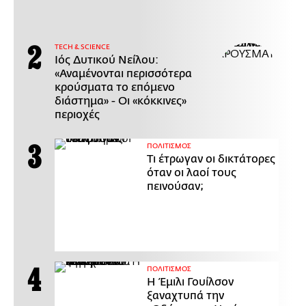
ΤECH & SCIENCE
Ιός Δυτικού Νείλου:
«Αναμένονται περισσότερα
κρούσματα το επόμενο
διάστημα» - Οι «κόκκινες»
περιοχές
ΠΟΛΙΤΙΣΜΟΣ
Τι έτρωγαν οι δικτάτορες
όταν οι λαοί τους
πεινούσαν;
ΠΟΛΙΤΙΣΜΟΣ
Η Έμιλι Γουίλσον
ξαναχτυπά την