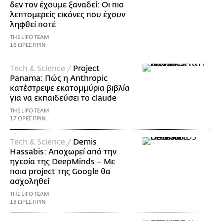
δεν τον έχουμε ξαναδεί: Οι πιο
λεπτομερείς εικόνες που έχουν
ληφθεί ποτέ
THE LIFO TEAM
16 ΩΡΕΣ ΠΡΙΝ
Τech & Science /
Project
Panama: Πώς η Anthropic
κατέστρεψε εκατομμύρια βιβλία
για να εκπαιδεύσει το claude
THE LIFO TEAM
17 ΩΡΕΣ ΠΡΙΝ
Τech & Science /
Demis
Hassabis: Αποχωρεί από την
ηγεσία της DeepMinds – Με
ποια project της Google θα
ασχοληθεί
THE LIFO TEAM
18 ΩΡΕΣ ΠΡΙΝ