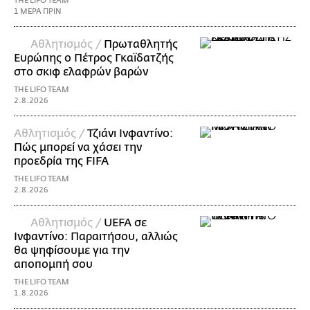
THE LIFO TEAM
1 ΜΕΡΑ ΠΡΙΝ
Αθλητισμός /
Πρωταθλητής
Ευρώπης ο Πέτρος Γκαϊδατζής
στο σκιφ ελαφρών βαρών
THE LIFO TEAM
2.8.2026
Αθλητισμός /
Τζιάνι Ινφαντίνο:
Πώς μπορεί να χάσει την
προεδρία της FIFA
THE LIFO TEAM
2.8.2026
Αθλητισμός /
UEFA σε
Ινφαντίνο: Παραιτήσου, αλλιώς
θα ψηφίσουμε για την
αποπομπή σου
THE LIFO TEAM
1.8.2026