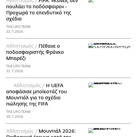
Αθλητισμός /
FIFA: «Κανείς δεν
πουλάει το ποδόσφαιρο» -
Προχωρά το επενδυτικό της
σχέδιο
THE LIFO TEAM
31.7.2026
Αθλητισμός /
Πέθανε ο
ποδοσφαιριστής Φράνκο
Μπαρέζι
THE LIFO TEAM
31.7.2026
Αθλητισμός /
Η UEFA
αποφάσισε μποϊκοτάζ του
Μουντιάλ για το σχέδιο
πώλησης της FIFA
THE LIFO TEAM
30.7.2026
Αθλητισμός /
Μουντιάλ 2026: