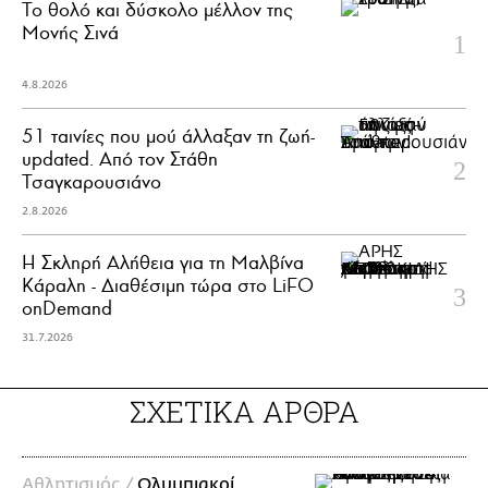
Το θολό και δύσκολο μέλλον της
Μονής Σινά
4.8.2026
51 ταινίες που μού άλλαξαν τη ζωή-
updated. Aπό τον Στάθη
Τσαγκαρουσιάνο
2.8.2026
Η Σκληρή Αλήθεια για τη Μαλβίνα
Κάραλη - Διαθέσιμη τώρα στo LiFO
onDemand
31.7.2026
ΣΧΕΤΙΚΑ ΑΡΘΡΑ
Αθλητισμός /
Ολυμπιακοί