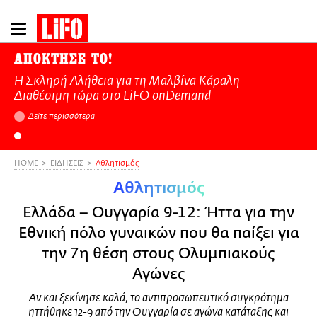
Παράκαμψη
προς
το
ΑΠΟΚΤΗΣΕ ΤΟ!
κυρίως
Η Σκληρή Αλήθεια για τη Μαλβίνα Κάραλη -
περιεχόμενο
Διαθέσιμη τώρα στo LiFO onDemand
Δείτε περισσότερα
HOME
ΕΙΔΗΣΕΙΣ
Αθλητισμός
Αθλητισμός
Ελλάδα – Ουγγαρία 9-12: Ήττα για την
Εθνική πόλο γυναικών που θα παίξει για
την 7η θέση στους Ολυμπιακούς
Αγώνες
Αν και ξεκίνησε καλά, το αντιπροσωπευτικό συγκρότημα
ηττήθηκε 12-9 από την Ουγγαρία σε αγώνα κατάταξης και