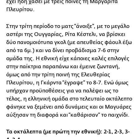
έχει ήδη χάσει με τρεις ποινές τη Μαργαρίτα
Πλευρίτου.
Στην τρίτη περίοδο το ματς “άνοιξε”, με το μεγάλο
αστέρι της Ουγγαρίας, Ρίτα Κέστελι, να βρίσκει
δύο πανομοιότυπα γκολ (με απευθείας φάουλ έξω
από τα 6μ.) και να δίνει προβάδισμα 7-6 στην
ομάδα της. Η εθνική είχε κάποιες καλές επιλογές
στην παίκτρια παραπάνω και έμεινε ζωντανή,
όμως από την τρίτη ποινή της Ελευθερίας
Πλευρίτου, η Γκάρντα “έγραψε” το 8-7. Ενώ όμως
υπήρχαν προϋποθέσεις για να παλέψει ως το
τέλος, η ελληνική ομάδα στο τελευταίο οκτάλεπτο
φάνηκε να ξεμένει από δυνάμεις και οι Μαγυάρες
αύξησαν τη διαφορά και “καθάρισαν” το παιχνίδι.
Τα οκτάλεπτα (με πρώτη την εθνική): 2-1, 2-3, 3-