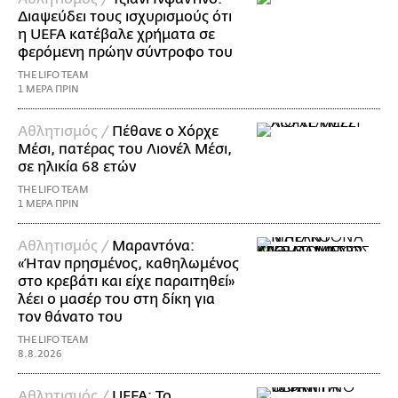
Διαψεύδει τους ισχυρισμούς ότι
η UEFA κατέβαλε χρήματα σε
φερόμενη πρώην σύντροφο του
THE LIFO TEAM
1 ΜΕΡΑ ΠΡΙΝ
Αθλητισμός /
Πέθανε ο Χόρχε
Μέσι, πατέρας του Λιονέλ Μέσι,
σε ηλικία 68 ετών
THE LIFO TEAM
1 ΜΕΡΑ ΠΡΙΝ
Αθλητισμός /
Μαραντόνα:
«Ήταν πρησμένος, καθηλωμένος
στο κρεβάτι και είχε παραιτηθεί»
λέει ο μασέρ του στη δίκη για
τον θάνατο του
THE LIFO TEAM
8.8.2026
Αθλητισμός /
UEFA: Το