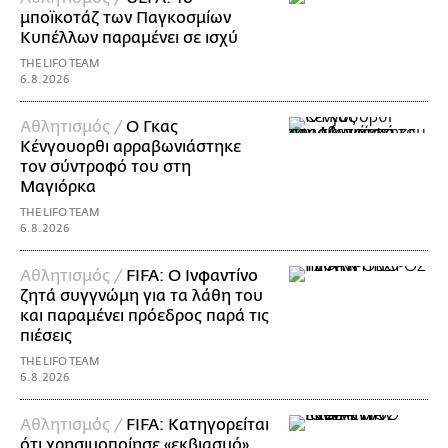
μποϊκοτάζ των Παγκοσμίων
Κυπέλλων παραμένει σε ισχύ
THE LIFO TEAM
6.8.2026
Αθλητισμός /
Ο Γκας
Κένγουορθι αρραβωνιάστηκε
τον σύντροφό του στη
Μαγιόρκα
THE LIFO TEAM
6.8.2026
Αθλητισμός /
FIFA: Ο Ινφαντίνο
ζητά συγγνώμη για τα λάθη του
και παραμένει πρόεδρος παρά τις
πιέσεις
THE LIFO TEAM
6.8.2026
Αθλητισμός /
FIFA: Κατηγορείται
ότι χρησιμοποίησε «εκβιασμό»