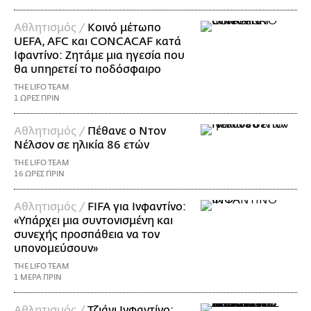
Αθλητισμός /
Κοινό μέτωπο
UEFA, AFC και CONCACAF κατά
Ιφαντίνο: Ζητάμε μια ηγεσία που
θα υπηρετεί το ποδόσφαιρο
THE LIFO TEAM
1 ΩΡΕΣ ΠΡΙΝ
Αθλητισμός /
Πέθανε ο Ντον
Νέλσον σε ηλικία 86 ετών
THE LIFO TEAM
16 ΩΡΕΣ ΠΡΙΝ
Αθλητισμός /
FIFA για Ινφαντίνο:
«Υπάρχει μια συντονισμένη και
συνεχής προσπάθεια να τον
υπονομεύσουν»
THE LIFO TEAM
1 ΜΕΡΑ ΠΡΙΝ
Αθλητισμός /
Τζιάνι Ινφαντίνο: