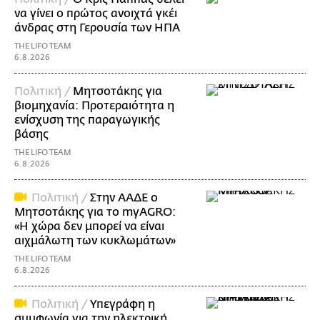
να γίνει ο πρώτος ανοιχτά γκέι
άνδρας στη Γερουσία των ΗΠΑ
THE LIFO TEAM
6.8.2026
Πολιτική /
Μητσοτάκης για
βιομηχανία: Προτεραιότητα η
ενίσχυση της παραγωγικής
βάσης
THE LIFO TEAM
6.8.2026
Πολιτική /
Στην ΑΑΔΕ ο
Μητσοτάκης για το myAGRO:
«Η χώρα δεν μπορεί να είναι
αιχμάλωτη των κυκλωμάτων»
THE LIFO TEAM
6.8.2026
Πολιτική /
Υπεγράφη η
συμφωνία για την ηλεκτρική