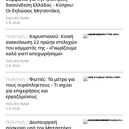
διασύνδεση Ελλάδας - Κύπρου:
Οι δηλώσεις Μητσοτάκη
THE LIFO TEAM
5.8.2026
Πολιτική /
Καρυστιανού: Κοινή
ανακοίνωση 22 πρώην στελεχών
του κόμματός της - «Γνωρίζουμε
καλά γιατί αποχωρήσαμε»
THE LIFO TEAM
5.8.2026
Πολιτική /
Φωτιές: Τα μέτρα για
τους πυρόπληκτους - Τι ισχύει
για επιχειρήσεις και
εργαζόμενους
THE LIFO TEAM
5.8.2026
Πολιτική /
Διυπουργική
σύσκεψη υπό τον Μητσοτάκη