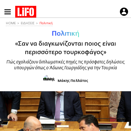
Παράκαμψη
προς
το
HOME
ΕΙΔΗΣΕΙΣ
Πολιτική
κυρίως
Πολιτική
περιεχόμενο
«Σαν να διαγκωνίζονται ποιος είναι
περισσότερο τουρκοφάγος»
Πώς σχολιάζουν διπλωματικές πηγές τις πρόσφατες δηλώσεις
υπουργών όπως ο Άδωνις Γεωργιάδης για την Τουρκία
Μάκης Πολλάτος