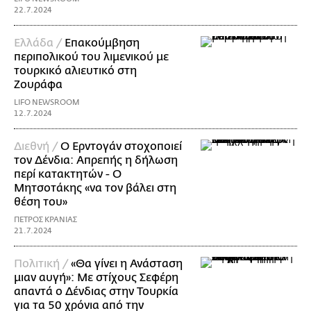
22.7.2024
Ελλάδα /
Επακούμβηση
περιπολικού του λιμενικού με
τουρκικό αλιευτικό στη
Ζουράφα
LIFO NEWSROOM
12.7.2024
Διεθνή /
Ο Ερντογάν στοχοποιεί
τον Δένδια: Απρεπής η δήλωση
περί κατακτητών - Ο
Μητσοτάκης «να τον βάλει στη
θέση του»
ΠΕΤΡΟΣ ΚΡΑΝΙΑΣ
21.7.2024
Πολιτική /
«Θα γίνει η Ανάσταση
μιαν αυγή»: Με στίχους Σεφέρη
απαντά ο Δένδιας στην Τουρκία
για τα 50 χρόνια από την