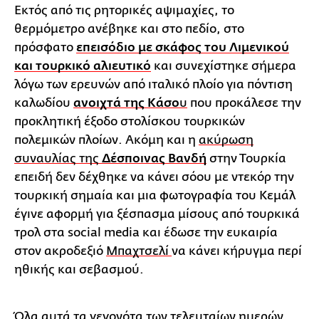
Εκτός από τις ρητορικές αψιμαχίες, το
θερμόμετρο ανέβηκε και στο πεδίο, στο
πρόσφατο
επεισόδιο με σκάφος του Λιμενικού
και τουρκικό αλιευτικό
και συνεχίστηκε σήμερα
λόγω των ερευνών από ιταλικό πλοίο για πόντιση
καλωδίου
ανοιχτά της Κάσο
υ
που προκάλεσε την
προκλητική έξοδο στολίσκου τουρκικών
πολεμικών πλοίων. Ακόμη και η
ακύρωση
συναυλίας της
Δέσποινας Βανδή
στην Τουρκία
επειδή δεν δέχθηκε να κάνει σόου με ντεκόρ την
τουρκική σημαία και μια φωτογραφία του Κεμάλ
έγινε αφορμή για ξέσπασμα μίσους από τουρκικά
τρολ στα social media και έδωσε την ευκαιρία
στον ακροδεξιό
Μπαχτσελί
να κάνει κήρυγμα περί
ηθικής και σεβασμού.
Όλα αυτά τα γεγονότα των τελευταίων ημερών