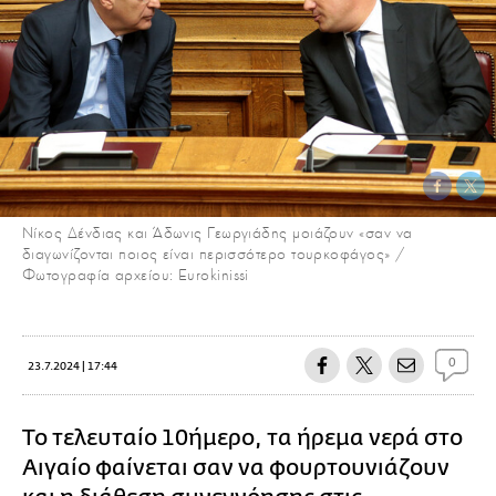
Νίκος Δένδιας και Άδωνις Γεωργιάδης μοιάζουν «σαν να
διαγωνίζονται ποιος είναι περισσότερο τουρκοφάγος» /
Φωτογραφία αρχείου: Eurokinissi
0
23.7.2024 | 17:44
Το τελευταίο 10ήμερο, τα ήρεμα νερά στο
Αιγαίο φαίνεται σαν να φουρτουνιάζουν