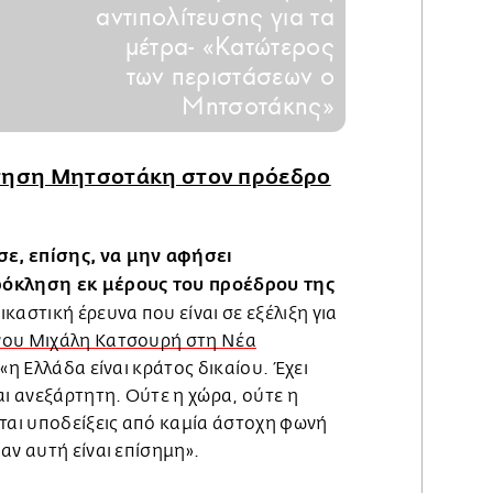
αντιπολίτευσης για τα
μέτρα- «Κατώτερος
των περιστάσεων ο
Μητσοτάκης»
ντηση Μητσοτάκη στον πρόεδρο
ε, επίσης, να μην αφήσει
ρόκληση εκ μέρους του προέδρου της
καστική έρευνα που είναι σε εξέλιξη για
νου Μιχάλη Κατσουρή στη Νέα
 «η Ελλάδα είναι κράτος δικαίου. Έχει
αι ανεξάρτητη. Ούτε η χώρα, ούτε η
εται υποδείξεις από καμία άστοχη φωνή
αν αυτή είναι επίσημη».