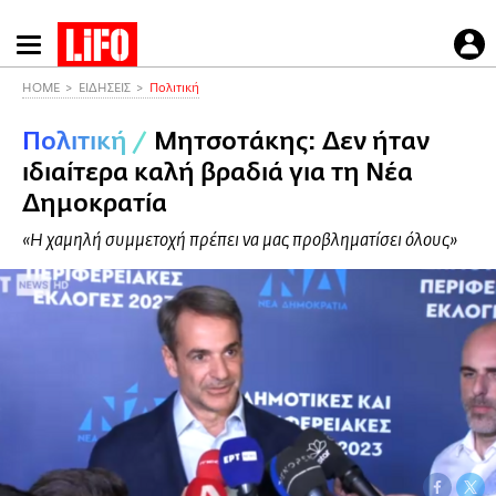
Παράκαμψη
προς
το
HOME
ΕΙΔΗΣΕΙΣ
Πολιτική
κυρίως
Πολιτική
/
Μητσοτάκης: Δεν ήταν
περιεχόμενο
ιδιαίτερα καλή βραδιά για τη Νέα
Δημοκρατία
«Η χαμηλή συμμετοχή πρέπει να μας προβληματίσει όλους»