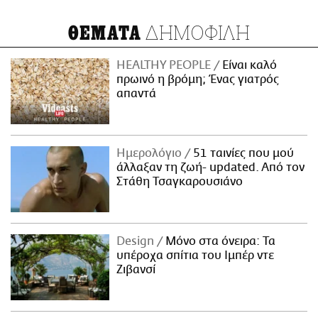
ΔΗΜΟΦΙΛΗ
ΘΕΜΑΤΑ
HEALTHY PEOPLE
Είναι καλό
πρωινό η βρόμη; Ένας γιατρός
απαντά
Ημερολόγιο
51 ταινίες που μού
άλλαξαν τη ζωή- updated. Aπό τον
Στάθη Τσαγκαρουσιάνο
Design
Μόνο στα όνειρα: Τα
υπέροχα σπίτια του Ιμπέρ ντε
Ζιβανσί