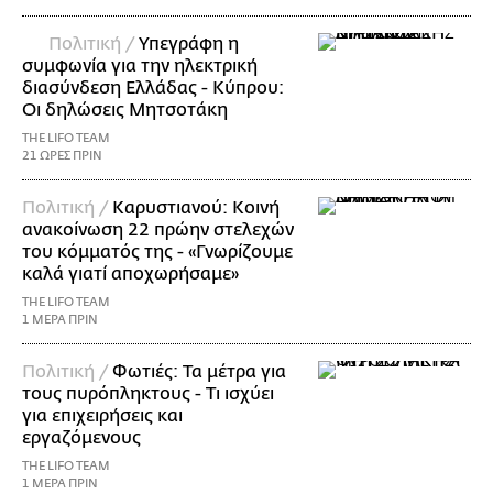
Πολιτική /
Υπεγράφη η
συμφωνία για την ηλεκτρική
διασύνδεση Ελλάδας - Κύπρου:
Οι δηλώσεις Μητσοτάκη
THE LIFO TEAM
21 ΩΡΕΣ ΠΡΙΝ
Πολιτική /
Καρυστιανού: Κοινή
ανακοίνωση 22 πρώην στελεχών
του κόμματός της - «Γνωρίζουμε
καλά γιατί αποχωρήσαμε»
THE LIFO TEAM
1 ΜΕΡΑ ΠΡΙΝ
Πολιτική /
Φωτιές: Τα μέτρα για
τους πυρόπληκτους - Τι ισχύει
για επιχειρήσεις και
εργαζόμενους
THE LIFO TEAM
1 ΜΕΡΑ ΠΡΙΝ