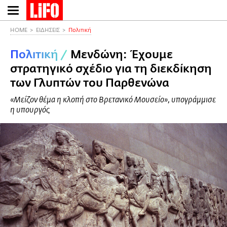
Παράκαμψη
προς
το
HOME
ΕΙΔΗΣΕΙΣ
Πολιτική
κυρίως
Πολιτική
/
Μενδώνη: Έχουμε
περιεχόμενο
στρατηγικό σχέδιο για τη διεκδίκηση
των Γλυπτών του Παρθενώνα
«Μείζον θέμα η κλοπή στο Βρετανικό Μουσείο», υπογράμμισε
η υπουργός