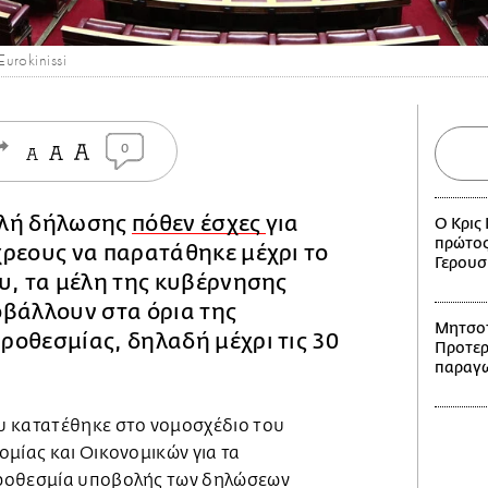
urokinissi
0
ολή δήλωσης
πόθεν έσχες
για
Ο Κρις 
πρώτος
χρεους να παρατάθηκε μέχρι το
Γερουσ
υ, τα μέλη της κυβέρνησης
οβάλλουν στα όρια της
Μητσοτ
οθεσμίας, δηλαδή μέχρι τις 30
Προτερ
παραγω
υ κατατέθηκε στο νομοσχέδιο του
μίας και Οικονομικών για τα
ροθεσμία υποβολής των δηλώσεων