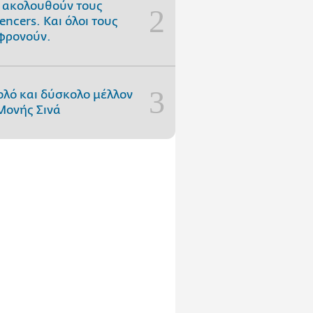
 ακολουθούν τους
uencers. Και όλοι τους
φρονούν.
ολό και δύσκολο μέλλον
Μονής Σινά