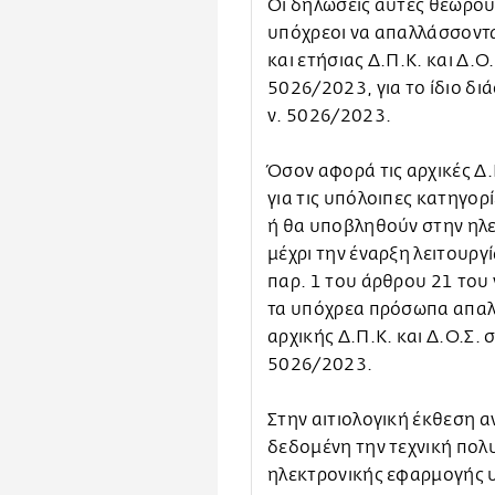
Οι δηλώσεις αυτές θεωρούν
υπόχρεοι να απαλλάσσοντ
και ετήσιας Δ.Π.Κ. και Δ.Ο
5026/2023, για το ίδιο δ
ν. 5026/2023.
Όσον αφορά τις αρχικές Δ.
για τις υπόλοιπες κατηγορ
ή θα υποβληθούν στην ηλ
μέχρι την έναρξη λειτουργ
παρ. 1 του άρθρου 21 του 
τα υπόχρεα πρόσωπα απα
αρχικής Δ.Π.Κ. και Δ.Ο.Σ.
5026/2023.
Στην αιτιολογική έκθεση α
δεδομένη την τεχνική πολ
ηλεκτρονικής εφαρμογής 