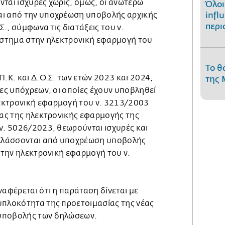
ται ισχυρές χωρίς, όμως, οι ανωτέρω
Όλοι
αι από την υποχρέωση υποβολής αρχικής
infl
περι
.Σ., σύμφωνα τις διατάξεις του ν.
ιάστημα στην ηλεκτρονική εφαρμογή του
Το θ
Π.Κ. και Δ.Ο.Σ. των ετών 2023 και 2024,
της 
ίες υπόχρεων, οι οποίες έχουν υποβληθεί
εκτρονική εφαρμογή του ν. 3213/2003
ίας της ηλεκτρονικής εφαρμογής της
ν. 5026/2023, θεωρούνται ισχυρές και
λλάσσονται από υποχρέωση υποβολής
 στην ηλεκτρονική εφαρμογή του ν.
ναφέρεται ότι η παράταση δίνεται με
υπλοκότητα της προετοιμασίας της νέας
υποβολής των δηλώσεων.