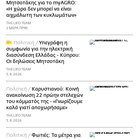
Μητσοτάκης για το myAGRO:
«Η χώρα δεν μπορεί να είναι
αιχμάλωτη των κυκλωμάτων»
THE LIFO TEAM
1 ΜΕΡΑ ΠΡΙΝ
Πολιτική /
Υπεγράφη η
συμφωνία για την ηλεκτρική
διασύνδεση Ελλάδας - Κύπρου:
Οι δηλώσεις Μητσοτάκη
THE LIFO TEAM
5.8.2026
Πολιτική /
Καρυστιανού: Κοινή
ανακοίνωση 22 πρώην στελεχών
του κόμματός της - «Γνωρίζουμε
καλά γιατί αποχωρήσαμε»
THE LIFO TEAM
5.8.2026
Πολιτική /
Φωτιές: Τα μέτρα για