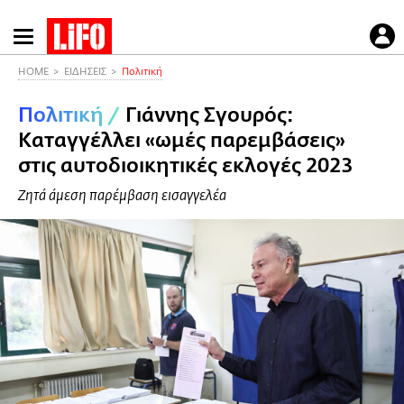
Παράκαμψη
προς
το
HOME
ΕΙΔΗΣΕΙΣ
Πολιτική
κυρίως
Πολιτική
/
Γιάννης Σγουρός:
περιεχόμενο
Καταγγέλλει «ωμές παρεμβάσεις»
στις αυτοδιοικητικές εκλογές 2023
Ζητά άμεση παρέμβαση εισαγγελέα