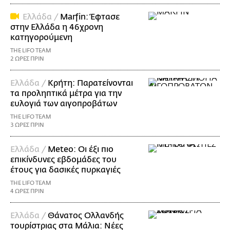
Ελλάδα /
Marfin: Έφτασε
στην Ελλάδα η 46χρονη
κατηγορούμενη
THE LIFO TEAM
2 ΩΡΕΣ ΠΡΙΝ
Ελλάδα /
Κρήτη: Παρατείνονται
τα προληπτικά μέτρα για την
ευλογιά των αιγοπροβάτων
THE LIFO TEAM
3 ΩΡΕΣ ΠΡΙΝ
Ελλάδα /
Meteo: Οι έξι πιο
επικίνδυνες εβδομάδες του
έτους για δασικές πυρκαγιές
THE LIFO TEAM
4 ΩΡΕΣ ΠΡΙΝ
Ελλάδα /
Θάνατος Ολλανδής
τουρίστριας στα Μάλια: Νέες