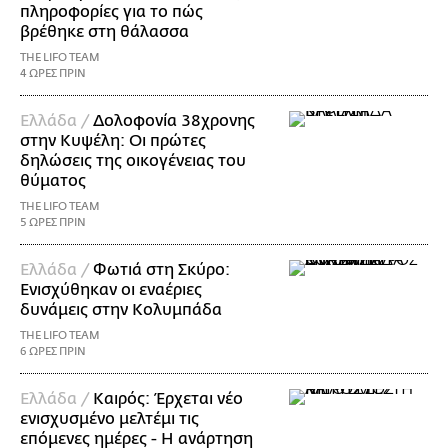
πληροφορίες για το πώς
βρέθηκε στη θάλασσα
THE LIFO TEAM
4 ΩΡΕΣ ΠΡΙΝ
Ελλάδα /
Δολοφονία 38χρονης
στην Κυψέλη: Οι πρώτες
δηλώσεις της οικογένειας του
θύματος
THE LIFO TEAM
5 ΩΡΕΣ ΠΡΙΝ
Ελλάδα /
Φωτιά στη Σκύρο:
Ενισχύθηκαν οι εναέριες
δυνάμεις στην Κολυμπάδα
THE LIFO TEAM
6 ΩΡΕΣ ΠΡΙΝ
Ελλάδα /
Καιρός: Έρχεται νέο
ενισχυσμένο μελτέμι τις
επόμενες ημέρες - Η ανάρτηση