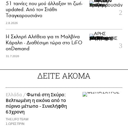
51 ταινίες που μού άλλαξαν τη ζωή-
updated. Aπό τον Στάθη
Τσαγκαρουσιάνο
2.8.2026
Η Σκληρή Αλήθεια για τη Μαλβίνα
Κάραλη - Διαθέσιμη τώρα στo LiFO
onDemand
31.7.2026
ΔΕΙΤΕ ΑΚΟΜΑ
Ελλάδα /
Φωτιά στη Σκύρο:
Βελτιωμένη η εικόνα από το
πύρινο μέτωπο - Συνελήφθη
63χρονη
THE LIFO TEAM
1 ΩΡΕΣ ΠΡΙΝ