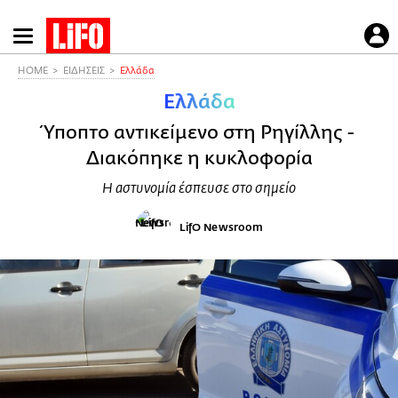
Παράκαμψη
προς
το
HOME
ΕΙΔΗΣΕΙΣ
Ελλάδα
κυρίως
Ελλάδα
περιεχόμενο
Ύποπτο αντικείμενο στη Ρηγίλλης -
Διακόπηκε η κυκλοφορία
Η αστυνομία έσπευσε στο σημείο
LifO Newsroom