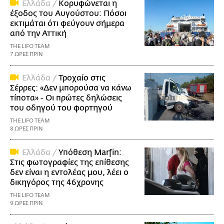
Ελλάδα /
Κορυφώνεται η
έξοδος του Αυγούστου: Πόσοι
εκτιμάται ότι φεύγουν σήμερα
από την Αττική
THE LIFO TEAM
7 ΩΡΕΣ ΠΡΙΝ
Ελλάδα /
Τροχαίο στις
Σέρρες: «Δεν μπορούσα να κάνω
τίποτα» - Οι πρώτες δηλώσεις
του οδηγού του φορτηγού
THE LIFO TEAM
8 ΩΡΕΣ ΠΡΙΝ
Ελλάδα /
Υπόθεση Marfin:
Στις φωτογραφίες της επίθεσης
δεν είναι η εντολέας μου, λέει ο
δικηγόρος της 46χρονης
THE LIFO TEAM
9 ΩΡΕΣ ΠΡΙΝ