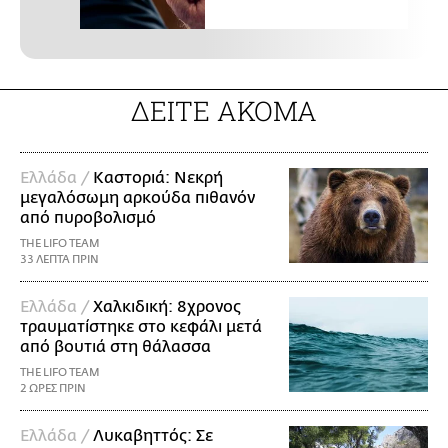
ΔΕΙΤΕ ΑΚΟΜΑ
Ελλάδα /
Καστοριά: Νεκρή
μεγαλόσωμη αρκούδα πιθανόν
από πυροβολισμό
THE LIFO TEAM
33 ΛΕΠΤΑ ΠΡΙΝ
Ελλάδα /
Χαλκιδική: 8χρονος
τραυματίστηκε στο κεφάλι μετά
από βουτιά στη θάλασσα
THE LIFO TEAM
2 ΩΡΕΣ ΠΡΙΝ
Ελλάδα /
Λυκαβηττός: Σε