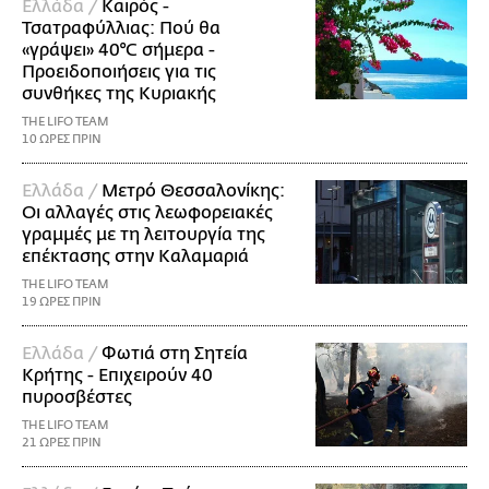
Ελλάδα /
Καιρός -
Τσατραφύλλιας: Πού θα
«γράψει» 40°C σήμερα -
Προειδοποιήσεις για τις
συνθήκες της Κυριακής
THE LIFO TEAM
10 ΩΡΕΣ ΠΡΙΝ
Ελλάδα /
Μετρό Θεσσαλονίκης:
Οι αλλαγές στις λεωφορειακές
γραμμές με τη λειτουργία της
επέκτασης στην Καλαμαριά
THE LIFO TEAM
19 ΩΡΕΣ ΠΡΙΝ
Ελλάδα /
Φωτιά στη Σητεία
Κρήτης - Επιχειρούν 40
πυροσβέστες
THE LIFO TEAM
21 ΩΡΕΣ ΠΡΙΝ