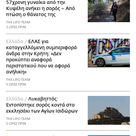
57χρονη γυναίκα από την
Κυψέλη ανήκει η σορός – Από
πτώση ο θάνατος της
THE LIFO TEAM
3 ΩΡΕΣ ΠΡΙΝ
Ελλάδα /
ΕΛΑΣ για
καταγγελλόμενη συμπεριφορά
άνδρα στην Κρήτη: «Δεν
προκύπτει αναφορά
περιστατικού που να αφορά
ανήλικη»
THE LIFO TEAM
5 ΩΡΕΣ ΠΡΙΝ
Ελλάδα /
Λυκαβηττός:
Εντοπίστηκε σορός κοντά στο
εκκλησάκι των Αγίων Ισιδώρων
THE LIFO TEAM
5 ΩΡΕΣ ΠΡΙΝ