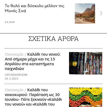
Το θολό και δύσκολο μέλλον της
Μονής Σινά
4.8.2026
ΣΧΕΤΙΚΑ ΑΡΘΡΑ
Οικονομία /
Καλάθι του νονού:
Από σήμερα μέχρι και τις 15
Απριλίου στα καταστήματα
παιχνιδιών
LIFO NEWSROOM
29.3.2023
Οικονομία /
Καλάθι του
νοικοκυριού: Παράταση ως 30
Ιουνίου- Πότε ξεκινούν «Καλάθι
του νονού» και «Καλάθι του