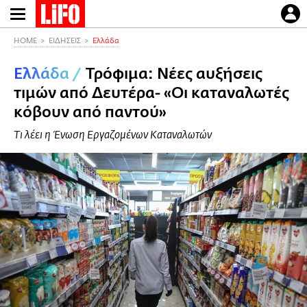
Παράκαμψη
προς
το
HOME
ΕΙΔΗΣΕΙΣ
Ελλάδα
κυρίως
Ελλάδα
/
Τρόφιμα: Νέες αυξήσεις
περιεχόμενο
τιμών από Δευτέρα- «Οι καταναλωτές
κόβουν από παντού»
Τι λέει η Ένωση Εργαζομένων Καταναλωτών