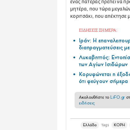
ένας πατέρας πρέπει να πρ
μητέρα, που τώρα μεγαλώνε
κοριτσάκι, που απέκτησε 
ΕΙΔΗΣΕΙΣ ΣΗΜΕΡΑ:
Ιράν: Η επαναλειτουρ
διαπραγματεύσεις με
Λυκαβηττός: Εντοπί
των Αγίων Ισιδώρων
Κορυφώνεται η έξοδο
ότι φεύγουν σήμερα 
Ακολουθήστε το
LiFO.gr
σ
ειδήσεις
Ελλάδα
ΚΟΡΗ
Tags