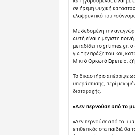
κατηγορούμενος είναι με 
σε ήρεμη ψυχική κατάστασ
ελαφρυντικό του «σύννομου
Με δεδομένη την αναγνώρ
αυτή είναι η μέγιστη ποιν
μεταδίδει το grtimes.gr, 
για την πράξη του και, κατ
Μικτό Ορκωτό Εφετείο, ζ
Το δικαστήριο απέρριψε ω
υπεράσπισης, περί μειωμέ
διαταραχής.
«Δεν περνούσε από το μυ
«Δεν περνούσε από το μυαλό
επιθετικός στα παιδιά θα τ