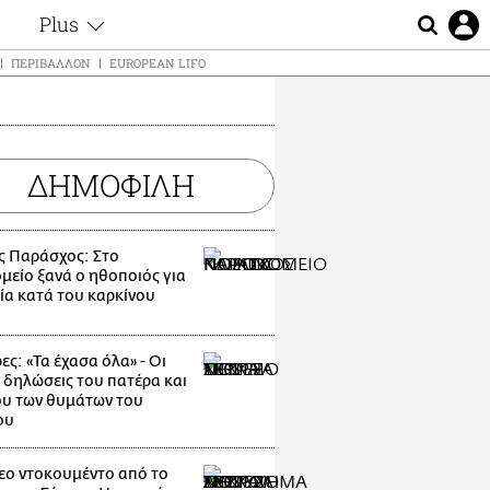
Plus
ς
Θέματα
ΠΕΡΙΒΆΛΛΟΝ
EUROPEAN LIFO
Συνεντεύξεις
ς
Videos
τα
Αφιερώματα
t
ΔΗΜΟΦΙΛΗ
Ζώδια
Εξομολογήσεις
Blogs
μη
ς Παράσχος: Στο
Οι Αθηναίοι
ς
μείο ξανά ο ηθοποιός για
Απώλειες
ία κατά του καρκίνου
Lgbtqi+
Επιλογές
ες: «Τα έχασα όλα» - Οι
 δηλώσεις του πατέρα και
υ των θυμάτων του
ου
εο ντοκουμέντο από το