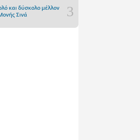
ολό και δύσκολο μέλλον
Μονής Σινά