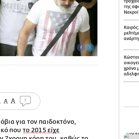
τροχαίο
της σφ
Νεκροί 
Καιρός
μελτέμι
ανάρτ
Κώστας
οικογε
χρόνο 
αδελφή
7
όβια για τον παιδοκτόνο,
ικό που
το 2015 είχε
ν 7χρονη κόρη του
, καθώς το