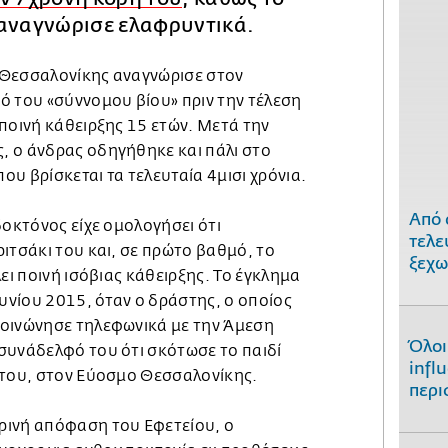
 αναγνώρισε ελαφρυντικά.
 Θεσσαλονίκης αναγνώρισε στον
ό του «σύννομου βίου» πριν την τέλεση
ποινή κάθειρξης 15 ετών. Μετά την
 ο άνδρας οδηγήθηκε και πάλι στο
υ βρίσκεται τα τελευταία 4μισι χρόνια.
Από 
δοκτόνος είχε ομολογήσει ότι
τελε
ιτσάκι του και, σε πρώτο βαθμό, το
ξεχω
ει ποινή ισόβιας κάθειρξης. Το έγκλημα
ουνίου 2015, όταν ο δράστης, ο οποίος
οινώνησε τηλεφωνικά με την Άμεση
Όλοι
συνάδελφό του ότι σκότωσε το παιδί
infl
 του, στον Εύοσμο Θεσσαλονίκης.
περι
ρινή απόφαση του Εφετείου, ο