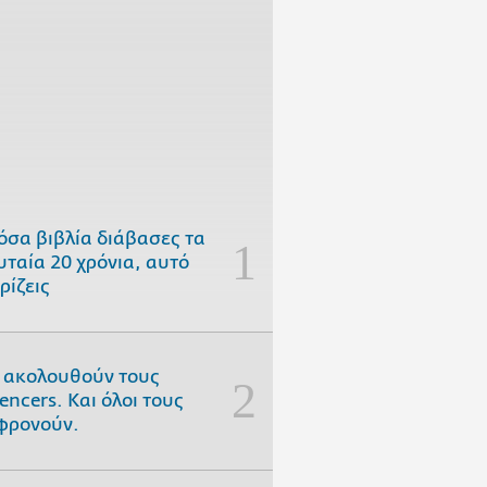
όσα βιβλία διάβασες τα
υταία 20 χρόνια, αυτό
ρίζεις
 ακολουθούν τους
uencers. Και όλοι τους
φρονούν.