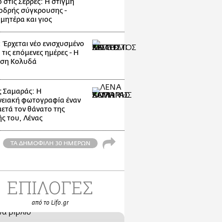
 στις Σέρρες: Η στιγμή
οδρής σύγκρουσης -
μητέρα και γιος
: Έρχεται νέο ενισχυσμένο
 τις επόμενες ημέρες - Η
ηση Κολυδά
 Σαμαράς: Η
νειακή φωτογραφία έναν
μετά τον θάνατο της
ς του, Λένας
ΤΑ ΔΗΜΟΦΙΛΗ 30 ΗΜΕΡΩΝ
ΕΠΙΛΟΓΕΣ
από το Lifo.gr