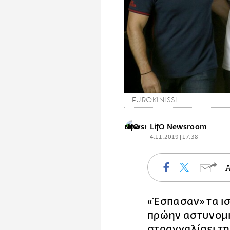
EUROKINISSI
LifO Newsroom
4.11.2019 | 17:38
«Έσπασαν» τα ισ
πρώην αστυνομ
στραγγαλίσει τη