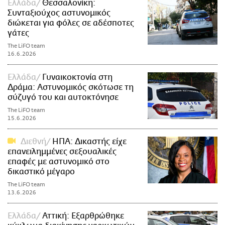
Ελλάδα
Θεσσαλονίκη:
Συνταξιούχος αστυνομικός
διώκεται για φόλες σε αδέσποτες
γάτες
The LiFO team
16.6.2026
Ελλάδα
Γυναικοκτονία στη
Δράμα: Αστυνομικός σκότωσε τη
σύζυγό του και αυτοκτόνησε
The LiFO team
15.6.2026
Διεθνή
ΗΠΑ: Δικαστής είχε
επανειλημμένες σεξουαλικές
επαφές με αστυνομικό στο
δικαστικό μέγαρο
The LiFO team
13.6.2026
Ελλάδα
Αττική: Εξαρθρώθηκε