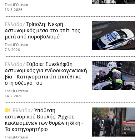
The LiFO team
13.3.2026
Ελλάδα
Τρίπολη: Νεκρή
αστυνομικός μέσα στο σπίτι της
μετά από πυροβολισμό
The LiFO team
7.3.2026
Ελλάδα
Εύβοια: Συνελήφθη
αστυνομικός για ενδοοικογενειακή
βία - Κατηγορείται ότι επιτέθηκε
στη σύζυγό του
The LiFO team
14.2.2026
Ελλάδα
Υπόθεση
αστυνομικού Βουλής: Άρχισε
κεκλεισμένων των θυρών η δίκη -
Το κατηγορητήριο
The LiFO team