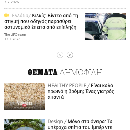
3.2.2026
Ελλάδα
Κιλκίς: Βίντεο από τη
στιγμή που οδηγός παρασύρει
αστυνομικό έπειτα από επίπληξη
The LiFO team
13.1.2026
<
>
ΔΗΜΟΦΙΛΗ
ΘΕΜΑΤΑ
HEALTHY PEOPLE
Είναι καλό
πρωινό η βρόμη; Ένας γιατρός
απαντά
Design
Μόνο στα όνειρα: Τα
υπέροχα σπίτια του Ιμπέρ ντε