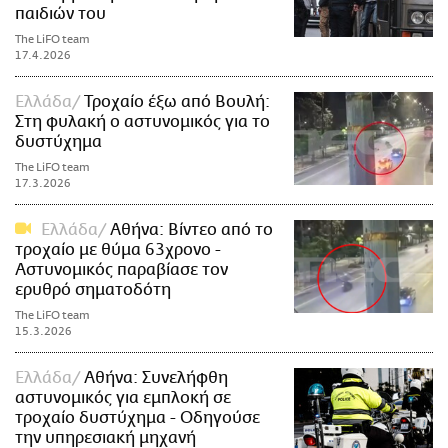
παιδιών του
The LiFO team
17.4.2026
Ελλάδα
Τροχαίο έξω από Βουλή:
Στη φυλακή ο αστυνομικός για το
δυστύχημα
The LiFO team
17.3.2026
Ελλάδα
Αθήνα: Βίντεο από το
τροχαίο με θύμα 63χρονο -
Αστυνομικός παραβίασε τον
ερυθρό σηματοδότη
The LiFO team
15.3.2026
Ελλάδα
Αθήνα: Συνελήφθη
αστυνομικός για εμπλοκή σε
τροχαίο δυστύχημα - Οδηγούσε
την υπηρεσιακή μηχανή