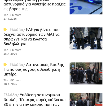
αστυνομικό για γενετήσιες πράξεις
εις βάρος της
The LiFO team
27.4.2026
Ελλάδα
ΕΔΕ για βίντεο που
δείχνει αστυνομικό των ΜΑΤ να
σπρώχνει και να κλωτσά
διαδηλώτρια
The LiFO team
25.4.2026
Ελλάδα
Αστυνομικός Βουλής:
Για ποιους λόγους αθωώθηκε η
μητέρα
The LiFO team
18.4.2026
Ελλάδα
Υπόθεση αστυνομικού
Βουλής: Τέσσερις φορές ισόβια και
80 έτη για την κακοποίηση των