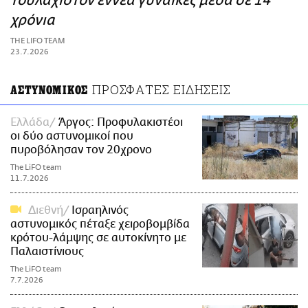
τουλάχιστον εννέα γυναίκες μέσα σε 14
ΑΜΠΑ
χρόνια
PRINT
THE LIFO TEAM
23.7.2026
ΠΡΟΣΦΑΤΕΣ ΕΙΔΗΣΕΙΣ
ΑΣΤΥΝΟΜΙΚΟΣ
Ελλάδα
Άργος: Προφυλακιστέοι
οι δύο αστυνομικοί που
πυροβόλησαν τον 20χρονο
The LiFO team
11.7.2026
Διεθνή
Ισραηλινός
αστυνομικός πέταξε χειροβομβίδα
κρότου-λάμψης σε αυτοκίνητο με
Παλαιστίνιους
The LiFO team
7.7.2026