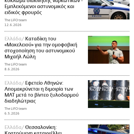
κύκλωμα διακίνησης ναρκωτικών -
Εμπλεκόμενοι αστυνομικός και
ειδικός φρουρός
The LiFO team
12.6.2026
Ελλάδα
Καταδίκη του
«Μακελειού» για την ομοφοβική
στοχοποίηση του αστυνομικού
Μιχαήλ Λώλη
The LiFO team
8.6.2026
Ελλάδα
Εφετείο Αθηνών:
Απομακρύνεται η διμοιρία των
ΜΑΤ μετά το βίντεο ξυλοδαρμού
διαδηλώτριας
The LiFO team
6.5.2026
Ελλάδα
Θεσσαλονίκη:
Κρατούμενη καταγγέλλει