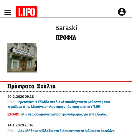
Παράκαμψη
προς
το
ΕΙΔΗΣΕΙΣ
κυρίως
περιεχόμενο
Baraski
CULTURE
ΠΡΟΦΙΛ
ΑΠΟΨΕΙΣ
ΤΡΟΠΟΣ ΖΩΗΣ
PODCASTS
Plus
Πρόσφατα Σχόλια
LIFO SHOP
20.2.2020 09:18
NEWSLETTER
ΣΤΟ:
:: Ερντογάν: Η Ελλάδα σταδιακά αποδέχεται το καθεστώς που
ΜΙΚΡΟΠΡΑΓΜΑΤΑ
κηρύξαμε στην Μεσόγειο - Αυστηρή απάντηση από το ΥΠ.ΕΞ
THE GOOD LIFO
ΣΧΟΛΙΟ:
Μια νέα οθωμανική ένωση μονόδρομος για την Ελλάδα...
LIFOLAND
14.1.2020 23:41
CITY GUIDE
ΣΤΟ:
:: Δεν κλήθηκε η Ελλάδα στη διάσκεψη για τη Λιβύη στο Βερολίνο