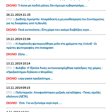
ΑΜΠΑ
ΣΧΟΛΙΟ:
Τι έγινε ρε παιδιά μήπως δεν έχουμε κυβερνησάρα;...
PRINT
26.11.2019 21:25
ΣΤΟ:
:: Διεθνής Αμνηστία: Απαράδεκτη η μη αναθεώρηση του Συντάγματος
για τις διακρίσεις από τη Βουλή
ΣΧΟΛΙΟ:
Ποιά αυτονόητα;;?Στη χώρα που ακόμα διαβάζεις αγγε...
19.11.2019 23:04
ΣΤΟ:
:: Η Ακρόπολη φωταγωγήθηκε μπλε στα χρώματα της Unicef - Οι
πρώτες φωτογραφίες στο Instagram
ΣΧΟΛΙΟ:
Ζήτω...
13.11.2019 10:14
ΣΤΟ:
:: Βολιβία: H Τζανίνε Άνιες αυτοανακηρύχθηκε πρόεδρος της χώρας -
«Πραξικόπημα» δηλώνει ο Μοράλες
ΣΧΟΛΙΟ:
copy paste πραξικόπημα...
13.11.2019 09:15
ΣΤΟ:
:: Πολυτεχνείο: Αποφασίστηκαν μαζικές καταλήψεις - Ποιες σχολές
κλείνουν (ΛΙΣΤΑ)
ΣΧΟΛΙΟ:
¨Ετσι. Για να ξυπνάμε σιγά σιγά....