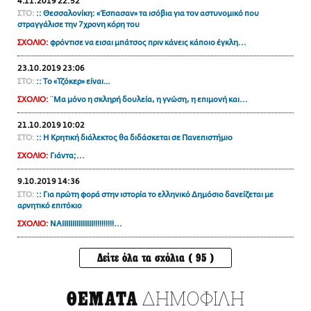
4.11.2019 22:52
ΣΤΟ:
:: Θεσσαλονίκη: «Έσπασαν» τα ισόβια για τον αστυνομικό που
στραγγάλισε την 7χρονη κόρη του
ΣΧΟΛΙΟ:
φρόντισε να εισαι μπάτσος πριν κάνεις κάποιο έγκλη...
23.10.2019 23:06
ΣΤΟ:
:: Το «Τζόκερ» είναι…
ΣΧΟΛΙΟ:
¨Μα μόνο η σκληρή δουλεία, η γνώση, η επιμονή και...
21.10.2019 10:02
ΣΤΟ:
:: Η Κρητική διάλεκτος θα διδάσκεται σε Πανεπιστήμιο
ΣΧΟΛΙΟ:
Γιάντα;...
9.10.2019 14:36
ΣΤΟ:
:: Για πρώτη φορά στην ιστορία το ελληνικό Δημόσιο δανείζεται με
αρνητικό επιτόκιο
ΣΧΟΛΙΟ:
NAIIIIIIIIIIIIIII!!!!!!!!!!...
Δείτε όλα τα σχόλια ( 95 )
ΔΗΜΟΦΙΛΗ
ΘΕΜΑΤΑ