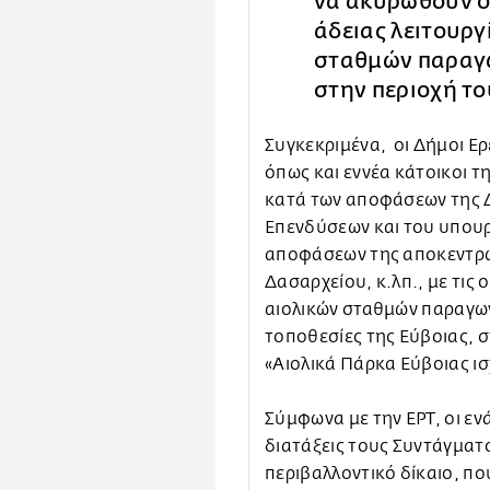
να ακυρωθούν ο
άδειας λειτουργ
σταθμών παραγω
στην περιοχή το
Συγκεκριμένα, οι Δήμοι Ερ
όπως και εννέα κάτοικοι 
κατά των αποφάσεων της 
Επενδύσεων και του υπου
αποφάσεων της αποκεντρω
Δασαρχείου, κ.λπ., με τις
αιολικών σταθμών παραγωγ
τοποθεσίες της Εύβοιας, σ
«Αιολικά Πάρκα Εύβοιας ι
Σύμφωνα με την ΕΡΤ, οι ε
διατάξεις τους Συντάγματο
περιβαλλοντικό δίκαιο, πο