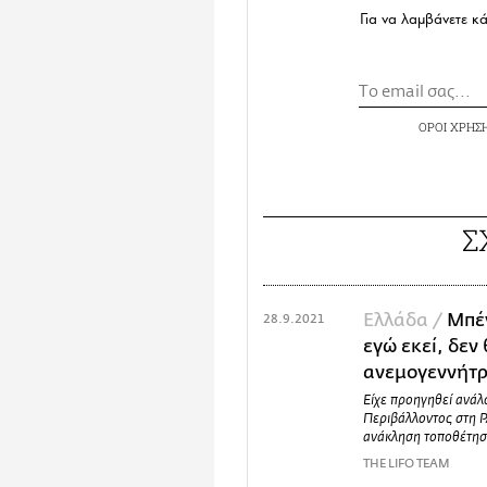
Για να λαμβάνετε κ
ΟΡΟΙ ΧΡΗΣ
Σ
Ελλάδα /
Μπέν
28.9.2021
εγώ εκεί, δεν
ανεμογεννήτρ
Είχε προηγηθεί ανάλ
Περιβάλλοντος στη Ρ
ανάκληση τοποθέτησ
THE LIFO TEAM