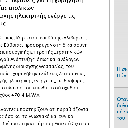
ι αποφάσεις για τη χορήγηση
ίας αιολικών
γής ηλεκτρικής ενέργειας
υς.
έτριας, Καρύστου και Κύμης-Αλιβερίου,
της Εύβοιας, προσέφυγαν στη δικαιοσύνη
Διυπουργικής Επιτροπής Στρατηγικών
ργού Ανάπτυξης, όπως και ανάλογων
μένης διοίκησης Θεσσαλίας, του
H σκ
 οποίες χορηγήθηκαν άδειες λειτουργίας
Πάνο
ής ηλεκτρικής ενέργειας, σε διάφορες
το πλαίσιο του επενδυτικού σχεδίου
σχύος 470,4 Μ.W.».
Όταν
δολο
νάγοντες υποστηρίζουν ότι παραβιάζονται
πέντ
ς όσο και το Ενωσιακό και εθνικό
του
υ διέπουν την κατάρτιση Ειδικού Σχεδίου