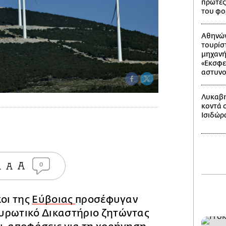
πρώτες
του φο
Αθηνών
τουρίσ
μηχανή 
«Εκσφε
αστυνο
Λυκαβη
κοντά 
Ισιδώρ
0
κοι της
Εύβοιας
προσέφυγαν
υρωτικό Δικαστήριο ζητώντας