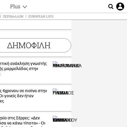
Plus
ς
Θέματα
ΠΕΡΙΒΆΛΛΟΝ
EUROPEAN LIFO
Συνεντεύξεις
ς
Videos
τα
Αφιερώματα
t
ΔΗΜΟΦΙΛΗ
Ζώδια
Εξομολογήσεις
Blogs
μη
τική ανάκληση γνωστής
Οι Αθηναίοι
ής μαρμελάδας στην
ς
α
Απώλειες
Lgbtqi+
Επιλογές
ς 4χρονου σε πισίνα στην
ι γονείς δεν ήταν
ες
αίο στις Σέρρες: «Δεν
σα να κάνω τίποτα» - Οι