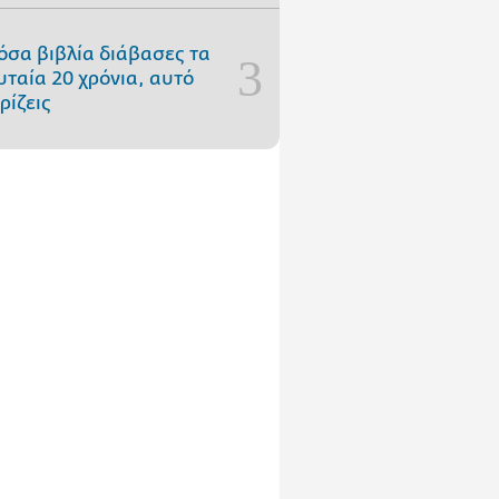
όσα βιβλία διάβασες τα
υταία 20 χρόνια, αυτό
ρίζεις