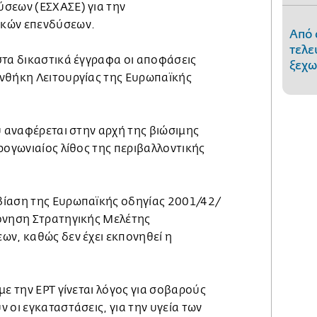
σεων (ΕΣΧΑΣΕ) για την
κών επενδύσεων.
Από 
τελε
στα δικαστικά έγγραφα οι αποφάσεις
ξεχω
νθήκη Λειτουργίας της Ευρωπαϊκής
υ αναφέρεται στην αρχή της βιώσιμης
ρογωνιαίος λίθος της περιβαλλοντικής
βίαση της Ευρωπαϊκής οδηγίας 2001/42/
όνηση Στρατηγικής Μελέτης
ων, καθώς δεν έχει εκπονηθεί η
με την ΕΡΤ γίνεται λόγος για σοβαρούς
 οι εγκαταστάσεις, για την υγεία των