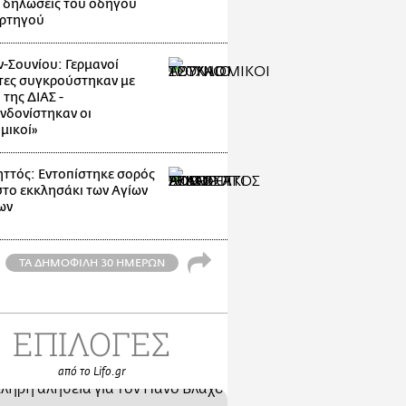
 δηλώσεις του οδηγού
ρτηγού
-Σουνίου: Γερμανοί
τες συγκρούστηκαν με
της ΔΙΑΣ -
νδονίστηκαν οι
μικοί»
ττός: Εντοπίστηκε σορός
στο εκκλησάκι των Αγίων
ων
ΤΑ ΔΗΜΟΦΙΛΗ 30 ΗΜΕΡΩΝ
ΕΠΙΛΟΓΕΣ
από το Lifo.gr