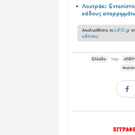
Λουτράκι: Εντοπίστη
κάδους απορριμμάτ
Ακολουθήστε το
LiFO.gr
σ
ειδήσεις
Ελλάδα
ΑΝΕΜ
Tags
Ανώτατ
ΕΓΓΡΑΦ