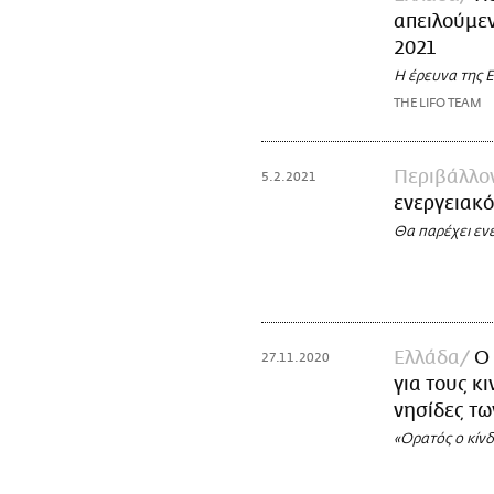
απειλούμεν
2021
Η έρευνα της E
THE LIFO TEAM
Περιβάλλο
5.2.2021
ενεργειακό
Θα παρέχει ενέ
Ελλάδα
Ο 
27.11.2020
για τους κ
νησίδες τ
«Ορατός ο κίν