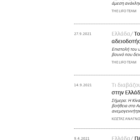
άμεση ανάκλη
THE LIFO TEAM
Ελλάδα
Το
27.9.2021
αδειοδοτήσ
Επιστολή του 
βουνό που δεν
THE LIFO TEAM
Τι διαβάζ
14.9.2021
στην Ελλάδ
Σήμερα: Η Κίνα 
βοήθεια στο Αφ
ανεμογεννήτρια
ΚΩΣΤΑΣ ΑΝΑΓΝ
Ελλάδα
Πέ
9.4.2021