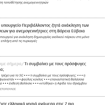
ση τοποθέτησης ανεμογεννητριών
 υπουργείο Περιβάλλοντος ζητά ανάκληση των
εων για ανεμογεννήτριες στη Βόρεια Εύβοια
υπουργού για ανάκληση δημιουργίας αιολικού πάρκου στο μόνο
 επλήγη από τις πυρκαγιές
ουμε σήμερα
Τι συμβαίνει με τους πρόσφυγες
α;
τρέχει για το 5G • • • τι συμβαίνει με τους πρόσφυγες; • • • η
γανιστάν • • • φαύλος κύκλος • • • επαναστατική θαλάσσια
 • • • έκθεση Βολίνσκι • • • «ντύθηκε» η Αψίδα του Θριάμβου
ΩΣΤΟΠΟΥΛΟΣ
ντε ελληνικά νησιά ανάμεσα στις 7 πιο