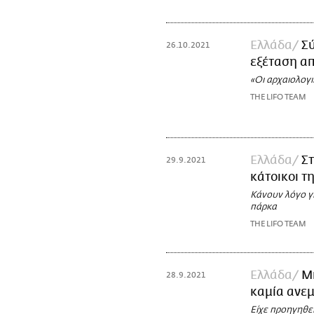
Ελλάδα
Σ
26.10.2021
εξέταση απ
«Οι αρχαιολογι
THE LIFO TEAM
Ελλάδα
Στ
29.9.2021
κάτοικοι τ
Κάνουν λόγο γ
πάρκα
THE LIFO TEAM
Ελλάδα
Μπ
28.9.2021
καμία ανεμ
Είχε προηγηθε