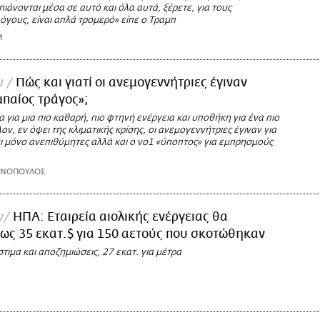
πιάνονται μέσα σε αυτό και όλα αυτά, ξέρετε, για τους
γους, είναι απλά τρομερό» είπε ο Τραμπ
M
ν
Πώς και γιατί οι ανεμογεννήτριες έγιναν
παίος τράγος»;
 για μια πιο καθαρή, πιο φτηνή ενέργεια και υποθήκη για ένα πιο
ον, εν όψει της κλιματικής κρίσης, οι ανεμογεννήτριες έγιναν για
ι μόνο ανεπιθύμητες αλλά και ο νο1 «ύποπτος» για εμπρησμούς
ΩΝΟΠΟΥΛΟΣ
ν
ΗΠΑ: Εταιρεία αιολικής ενέργειας θα
ως 35 εκατ.$ για 150 αετούς που σκοτώθηκαν
στιμα και αποζημιώσεις, 27 εκατ. για μέτρα