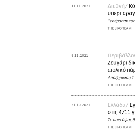
Διεθνή
Κύ
11.11.2021
υπερπαραγ
Ξεπέρασαν τοπ
THE LIFO TEAM
Περιβάλλο
9.11.2021
Ζευγάρι δι
αιολικό πά
Αποζημίωση 1
THE LIFO TEAM
Ελλάδα
Εγ
31.10.2021
στις 4/11 
Σε ποιο ύψος θ
THE LIFO TEAM