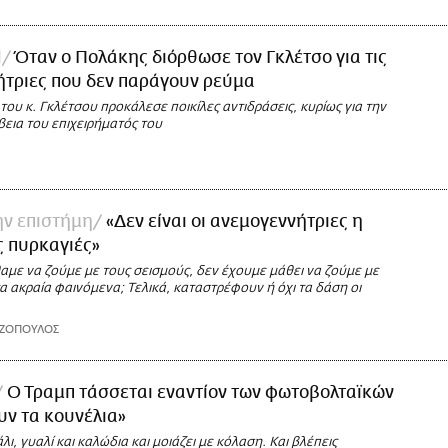
l
Όταν ο Πολάκης διόρθωσε τον Γκλέτσο για τις
ήτριες που δεν παράγουν ρεύμα
ου κ. Γκλέτσου προκάλεσε ποικίλες αντιδράσεις, κυρίως για την
βεια του επιχειρήματός του
ην επιστήμη
«Δεν είναι οι ανεμογεννήτριες η
ις πυρκαγιές»
αμε να ζούμε με τους σεισμούς, δεν έχουμε μάθει να ζούμε με
 τα ακραία φαινόμενα; Τελικά, καταστρέφουν ή όχι τα δάση οι
ΑΖΟΠΟΥΛΟΣ
Ο Τραμπ τάσσεται εναντίον των φωτοβολταϊκών
υν τα κουνέλια»
λι, γυαλί και καλώδια και μοιάζει με κόλαση. Και βλέπεις