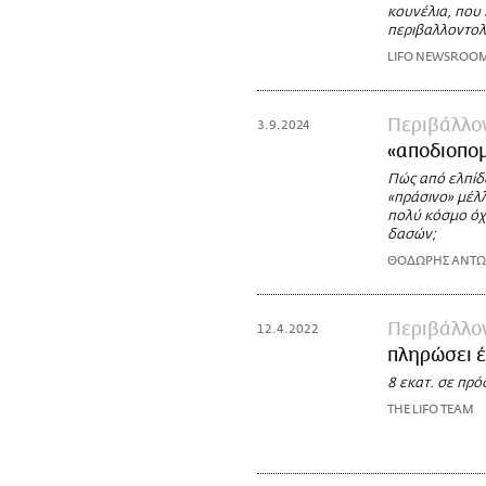
κουνέλια, που 
περιβαλλοντολό
LIFO NEWSROO
Περιβάλλο
3.9.2024
«αποδιοπομ
Πώς από ελπίδα
«πράσινο» μέλλ
πολύ κόσμο όχ
δασών;
ΘΟΔΩΡΗΣ ΑΝΤ
Περιβάλλο
12.4.2022
πληρώσει έ
8 εκατ. σε πρό
THE LIFO TEAM