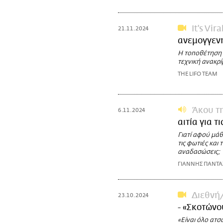
It's Vira
21.11.2024
ανεμογγεν
Η τοποθέτηση τ
τεχνική ανακρί
THE LIFO TEAM
Άκου τ
6.11.2024
αιτία για τ
Γιατί αφού μάθ
τις φωτιές και
αναδασώσεις;
ΓΙΑΝΝΗΣ ΠΑΝΤ
Διεθνή
23.10.2024
- «Σκοτώνο
«Είναι όλο ατσά