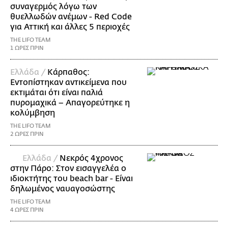
συναγερμός λόγω των
θυελλωδών ανέμων - Red Code
για Αττική και άλλες 5 περιοχές
THE LIFO TEAM
1 ΩΡΕΣ ΠΡΙΝ
Ελλάδα /
Κάρπαθος:
Εντοπίστηκαν αντικείμενα που
εκτιμάται ότι είναι παλιά
πυρομαχικά – Απαγορεύτηκε η
κολύμβηση
THE LIFO TEAM
2 ΩΡΕΣ ΠΡΙΝ
Ελλάδα /
Νεκρός 4χρονος
στην Πάρο: Στον εισαγγελέα ο
ιδιοκτήτης του beach bar - Είναι
δηλωμένος ναυαγοσώστης
THE LIFO TEAM
4 ΩΡΕΣ ΠΡΙΝ