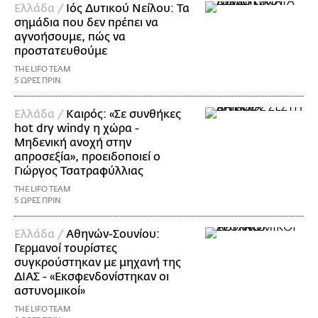
Ελλάδα /
Ιός Δυτικού Νείλου: Τα
σημάδια που δεν πρέπει να
αγνοήσουμε, πώς να
προστατευθούμε
THE LIFO TEAM
5 ΩΡΕΣ ΠΡΙΝ
Ελλάδα /
Καιρός: «Σε συνθήκες
hot dry windy η χώρα -
Μηδενική ανοχή στην
απροσεξία», προειδοποιεί ο
Γιώργος Τσατραφύλλιας
THE LIFO TEAM
5 ΩΡΕΣ ΠΡΙΝ
Ελλάδα /
Αθηνών-Σουνίου:
Γερμανοί τουρίστες
συγκρούστηκαν με μηχανή της
ΔΙΑΣ - «Εκσφενδονίστηκαν οι
αστυνομικοί»
THE LIFO TEAM