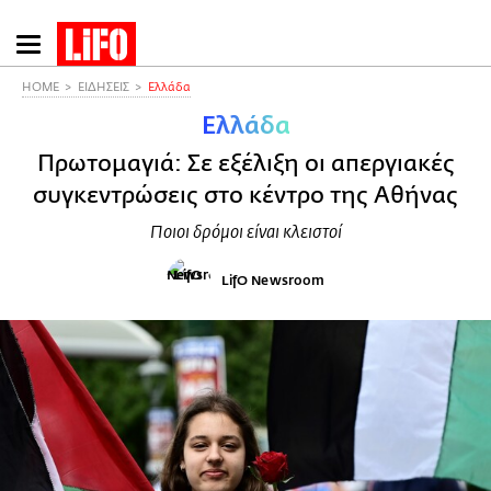
Παράκαμψη
προς
το
HOME
ΕΙΔΗΣΕΙΣ
Ελλάδα
κυρίως
Ελλάδα
περιεχόμενο
Πρωτομαγιά: Σε εξέλιξη οι απεργιακές
συγκεντρώσεις στο κέντρο της Αθήνας
Ποιοι δρόμοι είναι κλειστοί
LifO Newsroom