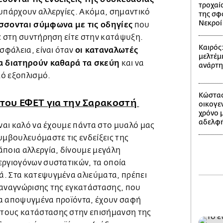
τροχαίο
 υπάρχουν αλλεργίες. Ακόμα, σημαντικό
της σφ
Νεκροί 
σσονται σύμφωνα με τις οδηγίες
που
ε στη συντήρηση είτε στην κατάψυξη.
Καιρός
οι καταναλωτές
ασφάλεια, είναι όταν
μελτέμι
να διατηρούν καθαρά τα σκεύη
και να
ανάρτ
κό εξοπλισμό.
Κώστας
ς του ΕΦΕΤ για την Σαρακοστή
οικογε
χρόνο 
αδελφή
ίναι καλό να έχουμε πάντα στο μυαλό μας
υμβουλευόμαστε τις ενδείξεις της
άποια αλλεργία, δίνουμε μεγάλη
εργιογόνων συστατικών, τα οποία
. Στα κατεψυγμένα αλιεύματα, πρέπει
 αναγνώρισης της εγκατάστασης, που
α αποψυγμένα προϊόντα, έχουν σαφή
τους κατάστασης στην επισήμανση της