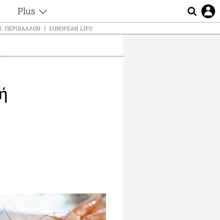
Plus
ς
Θέματα
ΠΕΡΙΒΆΛΛΟΝ
EUROPEAN LIFO
Συνεντεύξεις
ς
Videos
τα
Αφιερώματα
t
Ζώδια
λή
Εξομολογήσεις
Blogs
μη
Οι Αθηναίοι
ς
Απώλειες
Lgbtqi+
Επιλογές