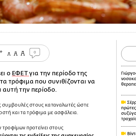
0
ει ο
ΕΦΕΤ
για την περίοδο της
Γιώργο
νοσοκο
τα τρόφιμα που συνιθίζονται να
θεραπε
 αυτή την περίοδο.
Σέρρ
ιες συμβουλές στους καταναλωτές ώστε
πρώτες
στή και τα τρόφιμα με ασφάλεια.
συζύγο
τροχαί
ν τροφίμων προτείνει στους
Βίντ
ύονται τις ενδείξεις της συσκευασίας