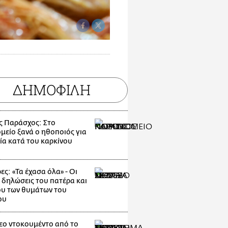
ΔΗΜΟΦΙΛΗ
ς Παράσχος: Στο
μείο ξανά ο ηθοποιός για
ία κατά του καρκίνου
ες: «Τα έχασα όλα» - Οι
 δηλώσεις του πατέρα και
υ των θυμάτων του
ου
εο ντοκουμέντο από το