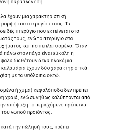
ιθανή παραπλάνηση.
αλα έχουν μια χαρακτηριστική
μορφή του πτερυγίου τους. Τα
ειδές πτερύγιο που εκτείνεται στο
ατός τους, ενώ το πτερύγιο στα
 σχήματος και πιο πεπλατυσμένο. Όταν
πά πάνω στον πάγο είναι εύκολη η
ράψαλα διαθέτουν δέκα πλοκάμια
 καλαμάρια έχουν δύο χαρακτηριστικά
σχέση με τα υπόλοιπα οκτώ.
σμένα ή χύμα) κεφαλόποδα δεν πρέπει
νη χροιά, ενώ συνήθως καλύπτονται από
ην απόψυξη το περιεχόμενο πρέπει να
μή του νωπού προϊόντος.
κατά την πώλησή τους, πρέπει