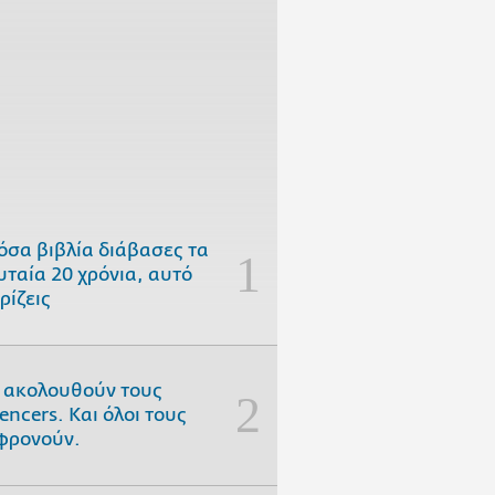
όσα βιβλία διάβασες τα
υταία 20 χρόνια, αυτό
ρίζεις
 ακολουθούν τους
uencers. Και όλοι τους
φρονούν.