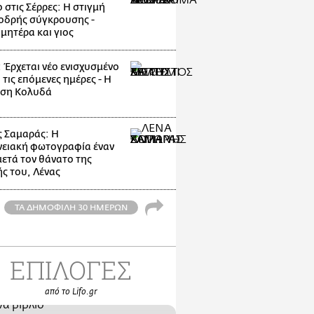
 στις Σέρρες: Η στιγμή
οδρής σύγκρουσης -
μητέρα και γιος
: Έρχεται νέο ενισχυσμένο
 τις επόμενες ημέρες - Η
ηση Κολυδά
 Σαμαράς: Η
νειακή φωτογραφία έναν
μετά τον θάνατο της
ς του, Λένας
ΤΑ ΔΗΜΟΦΙΛΗ 30 ΗΜΕΡΩΝ
ΕΠΙΛΟΓΕΣ
από το Lifo.gr