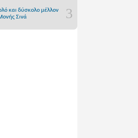
ολό και δύσκολο μέλλον
Μονής Σινά