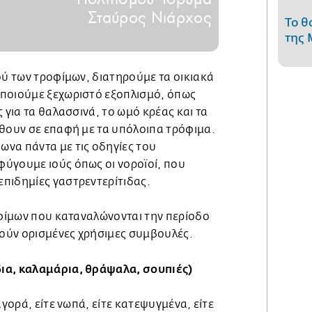
Σταύρος Νιάρχος
Το θ
της 
ού των τροφίμων, διατηρούμε τα οικιακά
ποιούμε ξεχωριστό εξοπλισμό, όπως
 για τα θαλασσινά, το ωμό κρέας και τα
ρθουν σε επαφή με τα υπόλοιπα τρόφιμα.
να πάντα με τις οδηγίες του
ύγουμε ιούς όπως οι νοροϊοί, που
πιδημίες γαστρεντερίτιδας.
οφίμων που καταναλώνονται την περίοδο
ούν ορισμένες χρήσιμες συμβουλές.
ια, καλαμάρια, θράψαλα, σουπιές)
αγορά, είτε νωπά, είτε κατεψυγμένα, είτε