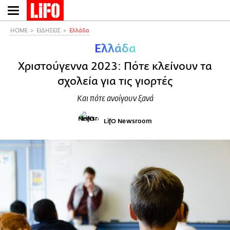
Παράκαμψη
προς
το
HOME
ΕΙΔΗΣΕΙΣ
Ελλάδα
κυρίως
Ελλάδα
περιεχόμενο
Χριστούγεννα 2023: Πότε κλείνουν τα
σχολεία για τις γιορτές
Και πότε ανοίγουν ξανά
LifO Newsroom