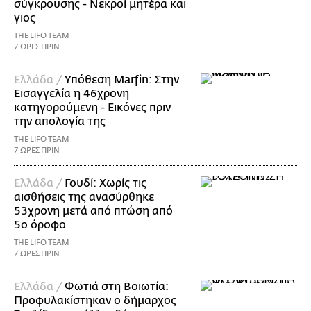
σύγκρουσης - Νεκροί μητέρα και
γιος
THE LIFO TEAM
7 ΩΡΕΣ ΠΡΙΝ
Ελλάδα /
Υπόθεση Marfin: Στην
Εισαγγελία η 46χρονη
κατηγορούμενη - Εικόνες πριν
την απολογία της
THE LIFO TEAM
7 ΩΡΕΣ ΠΡΙΝ
Ελλάδα /
Γουδί: Χωρίς τις
αισθήσεις της ανασύρθηκε
53χρονη μετά από πτώση από
5ο όροφο
THE LIFO TEAM
7 ΩΡΕΣ ΠΡΙΝ
Ελλάδα /
Φωτιά στη Βοιωτία:
Προφυλακίστηκαν ο δήμαρχος