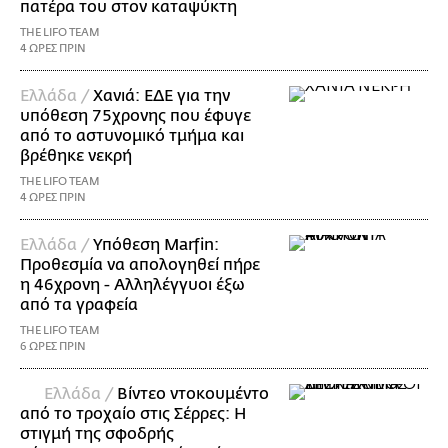
πατέρα του στον καταψύκτη
THE LIFO TEAM
4 ΩΡΕΣ ΠΡΙΝ
Ελλάδα /
Χανιά: ΕΔΕ για την
υπόθεση 75χρονης που έφυγε
από το αστυνομικό τμήμα και
βρέθηκε νεκρή
THE LIFO TEAM
4 ΩΡΕΣ ΠΡΙΝ
Ελλάδα /
Υπόθεση Marfin:
Προθεσμία να απολογηθεί πήρε
η 46χρονη - Αλληλέγγυοι έξω
από τα γραφεία
THE LIFO TEAM
6 ΩΡΕΣ ΠΡΙΝ
Ελλάδα /
Βίντεο ντοκουμέντο
από το τροχαίο στις Σέρρες: Η
στιγμή της σφοδρής