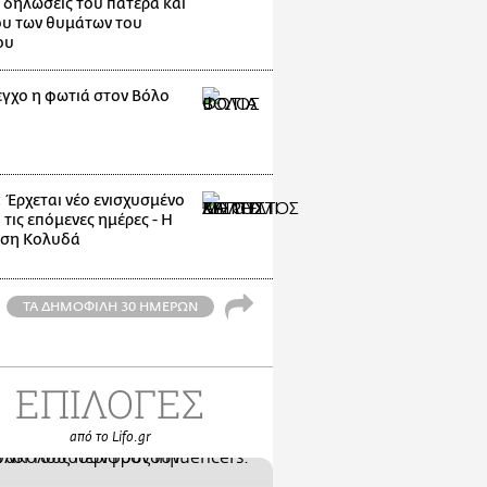
 δηλώσεις του πατέρα και
υ των θυμάτων του
ου
εγχο η φωτιά στον Βόλο
: Έρχεται νέο ενισχυσμένο
 τις επόμενες ημέρες - Η
ηση Κολυδά
ΤΑ ΔΗΜΟΦΙΛΗ 30 ΗΜΕΡΩΝ
ΕΠΙΛΟΓΕΣ
από το Lifo.gr