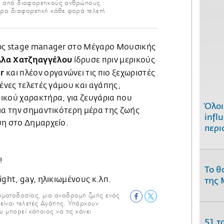
ται από διαφορετικούς ανθρώπους.
άρα διαφορετική κάθε φορά τελετή
ως stage manager στο Μέγαρο Μουσικής
λλα Χατζηαγγέλου
ίδρυσε πριν μερικούς
r
και πλέον οργανώνει τις πιο ξεχωριστές
μένες τελετές γάμου και αγάπης,
ικού χαρακτήρα, για ζευγάρια που
Όλοι
ια την σημαντικότερη μέρα της ζωής
infl
ψη στο Δημαρχείο.
περι
!
Το θ
της 
οματοδοσίας, μια αναδρομή ζωής ενός
ίναι τελετές Αγάπης. Υπάρχουν
υ μπορεί κάποιος να τις κάνει
51 τ