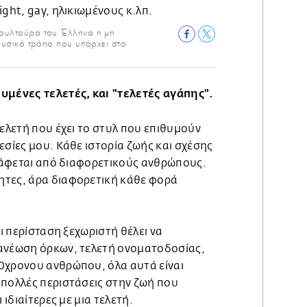
 κουλτούρα του Έλληνα η μη
 φυσικό τρόπο που υπάρχει στο
υμένες τελετές, και "τελετές αγάπης".
τελετή που έχει το στυλ που επιθυμούν
εσίες μου. Κάθε ιστορία ζωής και σχέσης
γράφεται από διαφορετικούς ανθρώπους.
ητες, άρα διαφορετική κάθε φορά
τι περίσταση ξεχωριστή θέλει να
ανέωση όρκων, τελετή ονοματοδοσίας,
0χρονου ανθρώπου, όλα αυτά είναι
 πολλές περιστάσεις στην ζωή που
 ιδιαίτερες με μια τελετή.