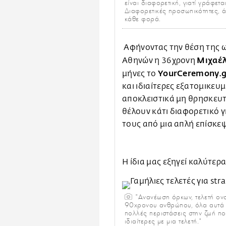
είναι διαφορετική, γιατί γράφε
Διαφορετικές προσωπικότητες, 
κάθε φορά.
Αφήνοντας την θέση της 
Μιχαέ
Αθηνών η 36χρονη
YourCeremony.g
μήνες το
και ιδιαίτερες εξατομικευ
αποκλειστικά μη θρησκευτ
θέλουν κάτι διαφορετικό γ
τους από μια απλή επίσκε
Η ίδια μας εξηγεί καλύτερα
"Ανανέωση όρκων, τελετή ον
90χρονου ανθρώπου, όλα αυτά ε
πολλές περιστάσεις στην ζωή πο
ιδιαίτερες με μια τελετή."