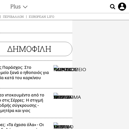
Plus
ς
Θέματα
ΠΕΡΙΒΆΛΛΟΝ
EUROPEAN LIFO
Συνεντεύξεις
ς
Videos
τα
Αφιερώματα
t
ΔΗΜΟΦΙΛΗ
Ζώδια
Εξομολογήσεις
Blogs
μη
ς Παράσχος: Στο
Οι Αθηναίοι
ς
μείο ξανά ο ηθοποιός για
Απώλειες
ία κατά του καρκίνου
Lgbtqi+
Επιλογές
εο ντοκουμέντο από το
 στις Σέρρες: Η στιγμή
οδρής σύγκρουσης -
μητέρα και γιος
ες: «Τα έχασα όλα» - Οι