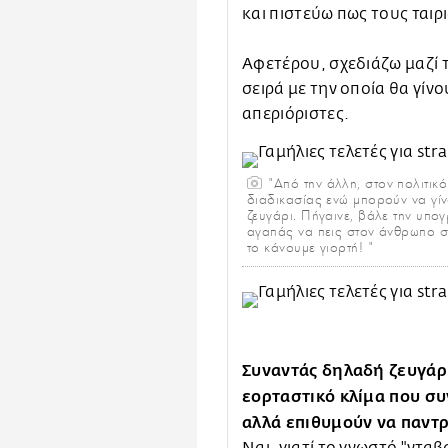
και πιστεύω πως τους ταιρι
Αφετέρου, σχεδιάζω μαζί 
σειρά με την οποία θα γίνο
απεριόριστες.
"Από την άλλη, στον πολιτικ
διαδικασίας ενώ μπορούν να γί
ζευγάρι. Πήγαινε, βάλε την υπο
αγαπάς να πεις στον άνθρωπο σου
το κάνουμε γιορτή! "
Συναντάς δηλαδή ζευγάρι
εορταστικό κλίμα που συ
αλλά επιθυμούν να παντρ
Ναι, γιατί το γνωστό "νταβ