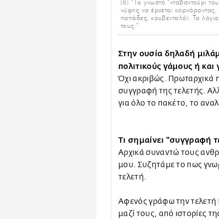
"Tο γνωστό "νταβαντούρι του 
νύφης να έρχεται κορνάροντας,
παπάδες, κουβεντολόϊ. Τα λόγια
τους."
Στην ουσία δηλαδή μιλάμ
πολιτικούς γάμους ή και
Όχι ακριβώς. Πρωταρχικά 
συγγραφή της τελετής. Αλλ
για όλο το πακέτο, το ανα
Τι σημαίνει "συγγραφή τε
Αρχικά συναντώ τους ανθρ
μου. Συζητάμε το πως γνω
τελετή.
Αφενός γράφω την τελετή 
μαζί τους, από ιστορίες τ