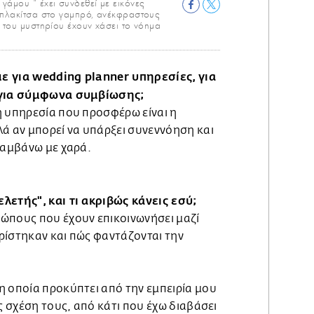
γάμου " έχει συνδεθεί με εικόνες
 πλακίτσα στο γαμπρό, ανέκφραστους
 του μυστηρίου έχουν χάσει το νόημα
ε για wedding planner υπηρεσίες, για
 για σύμφωνα συμβίωσης;
η υπηρεσία που προσφέρω είναι η
ά αν μπορεί να υπάρξει συνεννόηση και
λαμβάνω με χαρά.
λετής", και τι ακριβώς κάνεις εσύ;
ώπους που έχουν επικοινωνήσει μαζί
ρίστηκαν και πώς φαντάζονται την
η οποία προκύπτει από την εμπειρία μου
ης σχέση τους, από κάτι που έχω διαβάσει