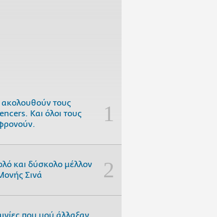
 ακολουθούν τους
uencers. Και όλοι τους
φρονούν.
ολό και δύσκολο μέλλον
Μονής Σινά
αινίες που μού άλλαξαν