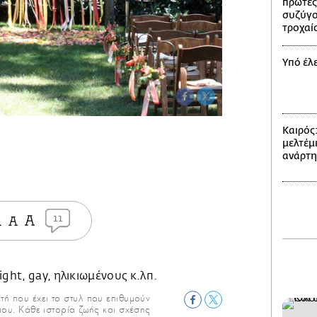
πρώτες
συζύγο
τροχαί
Υπό έλ
Καιρός
μελτέμι
ανάρτ
11
ετή που έχει το στυλ που επιθυμούν
μου. Κάθε ιστορία ζωής και σχέσης