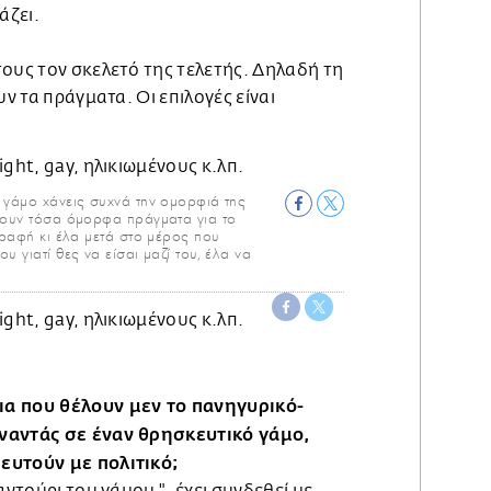
άζει.
τους τον σκελετό της τελετής. Δηλαδή τη
υν τα πράγματα. Οι επιλογές είναι
ό γάμο χάνεις συχνά την ομορφιά της
νουν τόσα όμορφα πράγματα για το
γραφή κι έλα μετά στο μέρος που
 γιατί θες να είσαι μαζί του, έλα να
α που θέλουν μεν το πανηγυρικό-
ναντάς σε έναν θρησκευτικό γάμο,
ευτούν με πολιτικό;
αντούρι του γάμου ", έχει συνδεθεί με