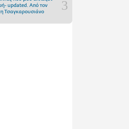
ωή- updated. Aπό τον
η Τσαγκαρουσιάνο