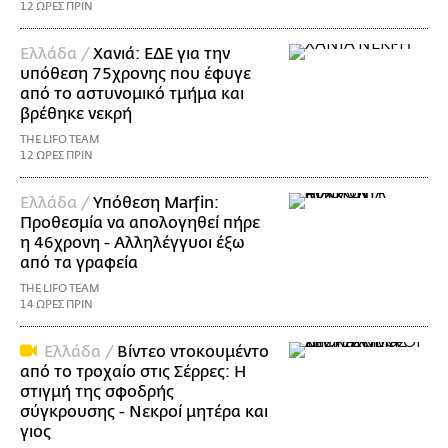
12 ΩΡΕΣ ΠΡΙΝ
Ελλάδα /
Χανιά: ΕΔΕ για την
υπόθεση 75χρονης που έφυγε
από το αστυνομικό τμήμα και
βρέθηκε νεκρή
THE LIFO TEAM
12 ΩΡΕΣ ΠΡΙΝ
Ελλάδα /
Υπόθεση Marfin:
Προθεσμία να απολογηθεί πήρε
η 46χρονη - Αλληλέγγυοι έξω
από τα γραφεία
THE LIFO TEAM
14 ΩΡΕΣ ΠΡΙΝ
Ελλάδα /
Βίντεο ντοκουμέντο
από το τροχαίο στις Σέρρες: Η
στιγμή της σφοδρής
σύγκρουσης - Νεκροί μητέρα και
γιος