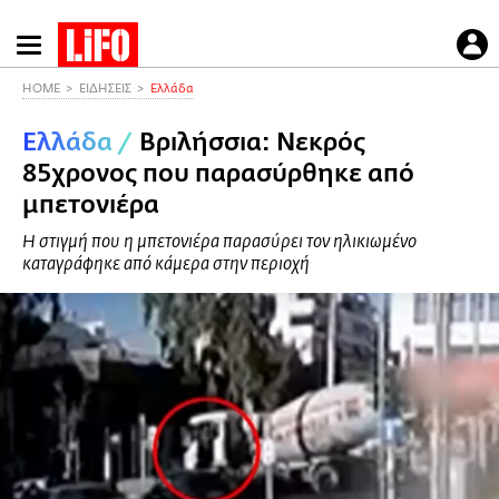
Παράκαμψη
προς
το
HOME
ΕΙΔΗΣΕΙΣ
Ελλάδα
κυρίως
Ελλάδα
/
Βριλήσσια: Νεκρός
περιεχόμενο
85χρονος που παρασύρθηκε από
μπετονιέρα
Η στιγμή που η μπετονιέρα παρασύρει τον ηλικιωμένο
καταγράφηκε από κάμερα στην περιοχή