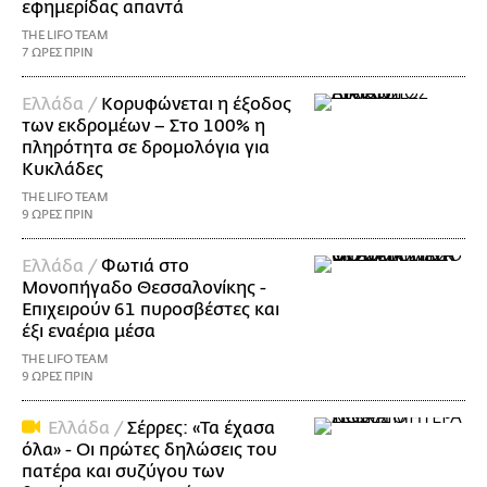
εφημερίδας απαντά
THE LIFO TEAM
7 ΩΡΕΣ ΠΡΙΝ
Ελλάδα /
Κορυφώνεται η έξοδος
των εκδρομέων – Στο 100% η
πληρότητα σε δρομολόγια για
Κυκλάδες
THE LIFO TEAM
9 ΩΡΕΣ ΠΡΙΝ
Ελλάδα /
Φωτιά στο
Μονοπήγαδο Θεσσαλονίκης -
Επιχειρούν 61 πυροσβέστες και
έξι εναέρια μέσα
THE LIFO TEAM
9 ΩΡΕΣ ΠΡΙΝ
Ελλάδα /
Σέρρες: «Τα έχασα
όλα» - Οι πρώτες δηλώσεις του
πατέρα και συζύγου των