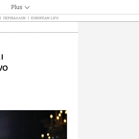
Plus
ς
Θέματα
ΠΕΡΙΒΆΛΛΟΝ
EUROPEAN LIFO
Συνεντεύξεις
ς
Videos
τα
Αφιερώματα
t
Ζώδια
ι
Εξομολογήσεις
νο
Blogs
μη
Οι Αθηναίοι
ς
Απώλειες
Lgbtqi+
Επιλογές