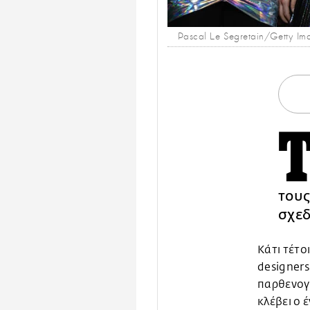
Pascal Le Segretain/Getty Im
τους
σχεδ
Κάτι τέτο
designers
παρθενογέ
κλέβει ο 