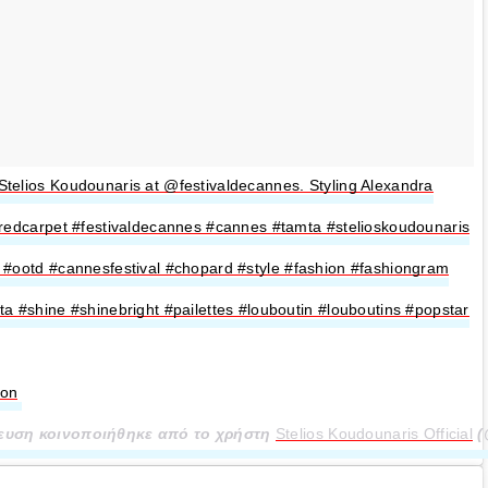
Stelios Koudounaris at @festivaldecannes. Styling Alexandra
 #redcarpet #festivaldecannes #cannes #tamta #stelioskoudounaris
n #ootd #cannesfestival #chopard #style #fashion #fashiongram
ta #shine #shinebright #pailettes #louboutin #louboutins #popstar
con
ευση κοινοποιήθηκε από το χρήστη
Stelios Koudounaris Official
(