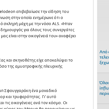
kelodeon επιβεβαίωσε την είδηση του
ίνωση στην οποία ενημέρωνε ότι ο
ό σκληρή μάχη με την νόσο ALS. «Ήταν
ς δημιουργός για όλους τους συνεργάτες
μας είναι στην οικογένειά του» αναφέρει
Από 
τελε
ας και σκηνοθέτης είχε αποκαλύψει το
ξεχω
νόσο της αμυοτροφικής πλευρικής
Όλοι
infl
μπ Σφουγγαράκη ένα μοναδικό
περι
ρ και τρυφερότητας. Γι' αυτό
ι τις οικογένειες ανά τον κόσμο. Οι