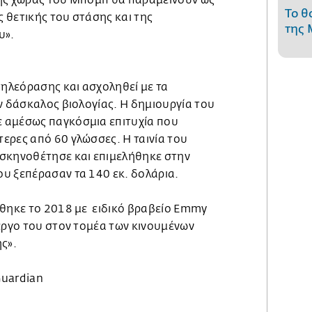
ης χώρας του Μπομπ θα παραμείνουν ως
Το θ
ς θετικής του στάσης και της
της 
υ».
τηλεόρασης και ασχοληθεί με τα
ν δάσκαλος βιολογίας. Η δημιουργία του
 αμέσως παγκόσμια επιτυχία που
ερες από 60 γλώσσες. Η ταινία του
σκηνοθέτησε και επιμελήθηκε στην
υ ξεπέρασαν τα 140 εκ. δολάρια.
ήθηκε το 2018 με ειδικό βραβείο Emmy
έργο του στον τομέα των κινουμένων
ς».
Guardian