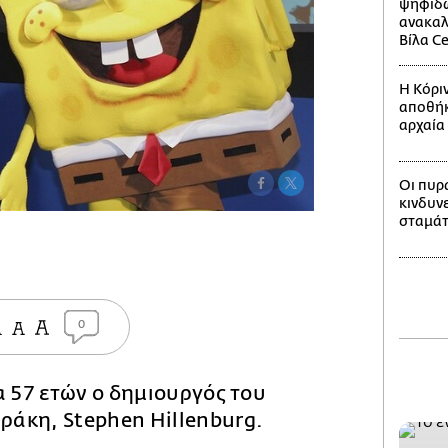
ψηφιδω
ανακαλ
Βίλα C
Η Κόριν
αποθήκ
αρχαία 
Οι πυρ
κινδυν
σταμάτ
0
α 57 ετών ο δημιουργός του
άκη, Stephen Hillenburg.