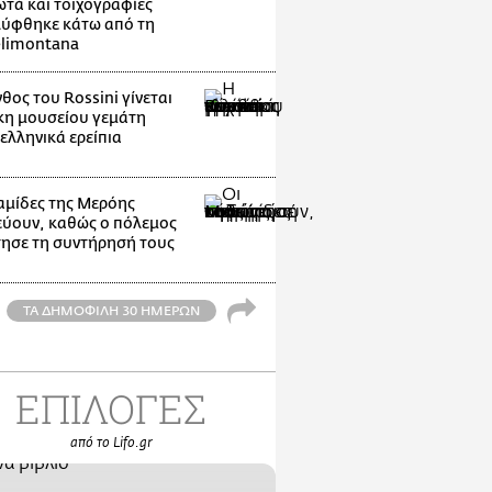
τά και τοιχογραφίες
ύφθηκε κάτω από τη
elimontana
θος του Rossini γίνεται
η μουσείου γεμάτη
ελληνικά ερείπια
αμίδες της Μερόης
εύουν, καθώς ο πόλεμος
ησε τη συντήρησή τους
ΤΑ ΔΗΜΟΦΙΛΗ 30 ΗΜΕΡΩΝ
ΕΠΙΛΟΓΕΣ
από το Lifo.gr