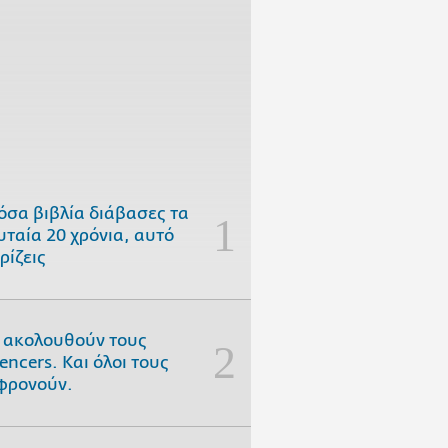
όσα βιβλία διάβασες τα
υταία 20 χρόνια, αυτό
ρίζεις
 ακολουθούν τους
uencers. Και όλοι τους
φρονούν.