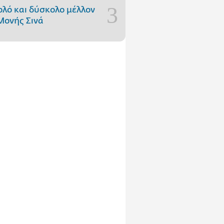
ολό και δύσκολο μέλλον
Μονής Σινά