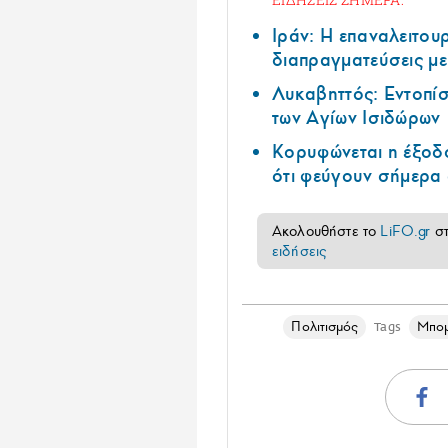
Ιράν: Η επαναλειτουρ
διαπραγματεύσεις με
Λυκαβηττός: Εντοπί
των Αγίων Ισιδώρων
Κορυφώνεται η έξοδο
ότι φεύγουν σήμερα 
Ακολουθήστε το
LiFO.gr
σ
ειδήσεις
Πολιτισμός
Μπομ
Tags