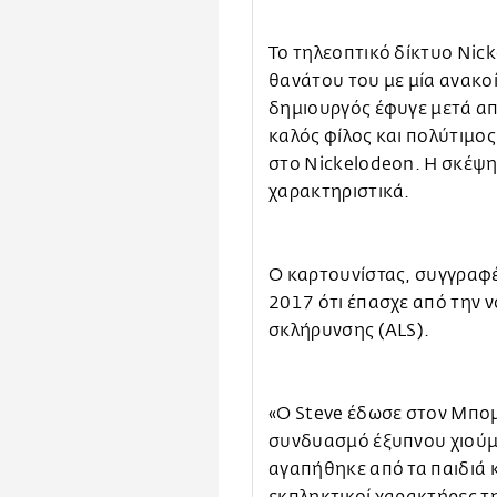
Το τηλεοπτικό δίκτυο Nic
θανάτου του με μία ανακο
δημιουργός έφυγε μετά απ
καλός φίλος και πολύτιμο
στο Nickelodeon. Η σκέψη 
χαρακτηριστικά.
Ο καρτουνίστας, συγγραφέ
2017 ότι έπασχε από την 
σκλήρυνσης (ALS).
«Ο Steve έδωσε στον Μπο
συνδυασμό έξυπνου χιούμο
αγαπήθηκε από τα παιδιά κα