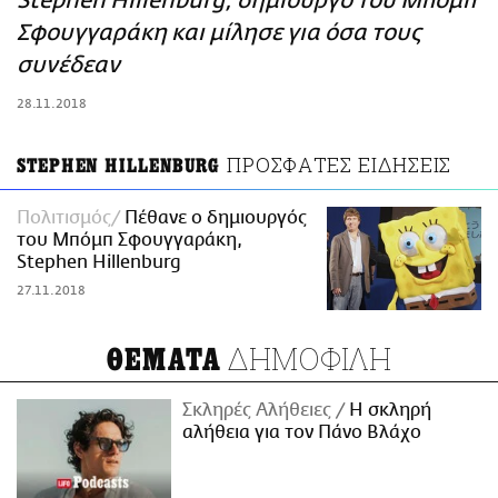
Stephen Hillenburg, δημιουργό του Μπομπ
ΑΜΠΑ
Σφουγγαράκη και μίλησε για όσα τους
PRINT
συνέδεαν
28.11.2018
ΠΡΟΣΦΑΤΕΣ ΕΙΔΗΣΕΙΣ
STEPHEN HILLENBURG
Πολιτισμός
Πέθανε ο δημιουργός
του Μπόμπ Σφουγγαράκη,
Stephen Hillenburg
27.11.2018
ΔΗΜΟΦΙΛΗ
ΘΕΜΑΤΑ
Σκληρές Αλήθειες
H σκληρή
αλήθεια για τον Πάνο Βλάχο