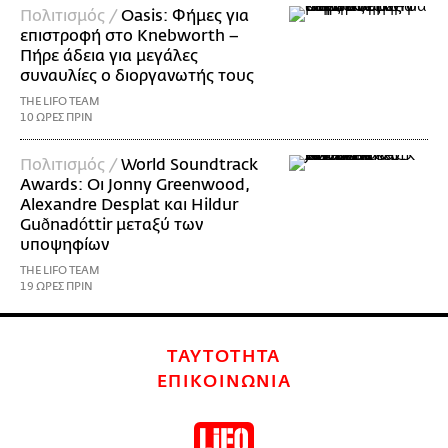
Πολιτισμός /
Oasis: Φήμες για
επιστροφή στο Knebworth –
Πήρε άδεια για μεγάλες
συναυλίες ο διοργανωτής τους
THE LIFO TEAM
10 ΩΡΕΣ ΠΡΙΝ
Πολιτισμός /
World Soundtrack
Awards: Οι Jonny Greenwood,
Alexandre Desplat και Hildur
Guðnadóttir μεταξύ των
υποψηφίων
THE LIFO TEAM
19 ΩΡΕΣ ΠΡΙΝ
ΤΑΥΤΟΤΗΤΑ
ΕΠΙΚΟΙΝΩΝΙΑ