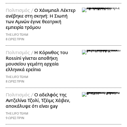
Πολιτισμός /
Ο Χάνιμπαλ Λέκτερ
ανέβηκε στη σκηνή: Η Σιωπή
των Αμνών έγινε θεατρική
εμπειρία τρόμου
THE LIFO TEAM
8 ΩΡΕΣ ΠΡΙΝ
Πολιτισμός /
Η Κόρινθος του
Rossini γίνεται αποθήκη
μουσείου γεμάτη αρχαία
ελληνικά ερείπια
THE LIFO TEAM
8 ΩΡΕΣ ΠΡΙΝ
Πολιτισμός /
Ο αδελφός της
Αντζελίνα Τζολί, Τζέιμς Χέιβεν,
αποκάλυψε ότι είναι gay
THE LIFO TEAM
9 ΩΡΕΣ ΠΡΙΝ