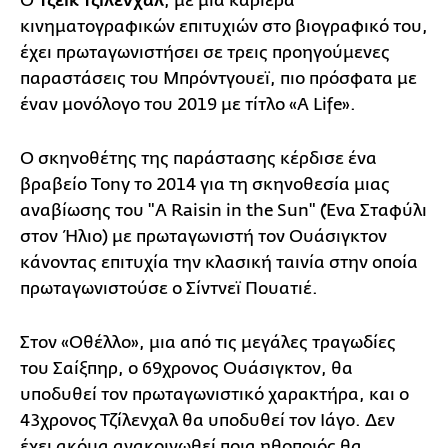
Ο
Τζέικ Τζίλενχαλ
, με μια καριέρα
κινηματογραφικών επιτυχιών στο βιογραφικό του,
έχει πρωταγωνιστήσει σε τρεις προηγούμενες
παραστάσεις του Μπρόντγουεϊ, πιο πρόσφατα με
έναν μονόλογο του 2019 με τίτλο «A Life».
Ο σκηνοθέτης της παράστασης κέρδισε ένα
βραβείο Tony το 2014 για τη σκηνοθεσία μιας
αναβίωσης του "A Raisin in the Sun" (Ένα Σταφύλι
στον Ήλιο) με πρωταγωνιστή τον Ουάσιγκτον
κάνοντας επιτυχία την κλασική ταινία στην οποία
πρωταγωνιστούσε ο Σίντνεϊ Πουατιέ.
Στον «Οθέλλο», μια από τις μεγάλες τραγωδίες
του Σαίξπηρ, ο 69χρονος Ουάσιγκτον, θα
υποδυθεί τον πρωταγωνιστικό χαρακτήρα, και ο
43χρονος Τζίλενχαλ θα υποδυθεί τον Ιάγο. Δεν
έχει ακόμα ανακοινωθεί ποια ηθοποιός θα