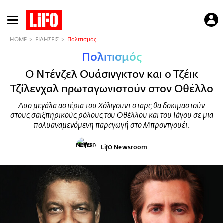
Παράκαμψη
προς
το
HOME
ΕΙΔΗΣΕΙΣ
Πολιτισμός
κυρίως
Πολιτισμός
περιεχόμενο
Ο Ντένζελ Ουάσινγκτον και ο Τζέικ
Τζίλενχαλ πρωταγωνιστούν στον Οθέλλο
Δυο μεγάλα αστέρια του Χόλιγουντ σταρς θα δοκιμαστούν
στους σαιξπηρικούς ρόλους του Οθέλλου και του Ιάγου σε μια
πολυαναμενόμενη παραγωγή στο Μπροντγουέι.
LifO Newsroom