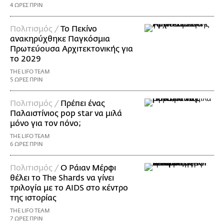
4 ΩΡΕΣ ΠΡΙΝ
Πολιτισμός /
Το Πεκίνο
ανακηρύχθηκε Παγκόσμια
Πρωτεύουσα Αρχιτεκτονικής για
το 2029
THE LIFO TEAM
5 ΩΡΕΣ ΠΡΙΝ
Πολιτισμός /
Πρέπει ένας
Παλαιστίνιος pop star να μιλά
μόνο για τον πόνο;
THE LIFO TEAM
6 ΩΡΕΣ ΠΡΙΝ
Πολιτισμός /
Ο Ράιαν Μέρφι
θέλει το The Shards να γίνει
τριλογία με το AIDS στο κέντρο
της ιστορίας
THE LIFO TEAM
7 ΩΡΕΣ ΠΡΙΝ