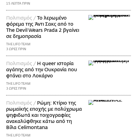
15 ΛΕΠΤΑ ΠΡΙΝ
Πολιτισμός /
Το λερωμένο
φόρεμα της Άντι Σακς από το
The Devil Wears Prada 2 βγαίνει
σε δημοπρασία
THE LIFO TEAM
3 ΩΡΕΣ ΠΡΙΝ
Πολιτισμός /
Η queer ιστορία
αγάπης από την Ουκρανία που
φτάνει στο Λοκάρνο
THE LIFO TEAM
3 ΩΡΕΣ ΠΡΙΝ
Πολιτισμός /
Ρώμη: Κτίριο της
ρωμαϊκής εποχής με πολύχρωμα
ψηφιδωτά και τοιχογραφίες
ανακαλύφθηκε κάτω από τη
Βίλα Celimontana
THE LIFO TEAM